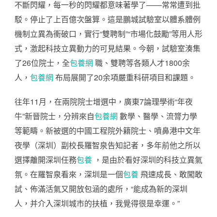
不斷閃耀，每一秒的閃耀都意味著學了——常常遭到批
駁。停止了上百億次盤算。這是鵬城試驗室以體系體例
機制立異為衝破口，實行“雙聘制”“市場化鼓勵”等用人形
式，激起科技立異動力的可見結果。今朝，試驗室湊集
了26位院士，全
包養網
職、雙聘等各類人才1800余
人，
包養網
布局展開了20余項嚴重科研項目和課題。
往年11月，在兩院院士增選中，廣東7論理學術“年夜
牛”新晉院士，分辨來自
包養網
數學、醫學、流膂力學
等範疇。新被選的中國工程院外籍院士、噴鼻港中文年
夜學（深圳）副校長羅智泉告知記者，多年前他之所以
選擇離開深圳任務
包養
，是由於看好深圳的科技立異氣
氛。在羅智泉看來，深圳是一個
包養
飛速成長、敢闖敢
試、佈滿活氣又開放包涵的處所，“能成為新的深圳
人，并介入深圳城市的扶植，我覺得很是幸運。”