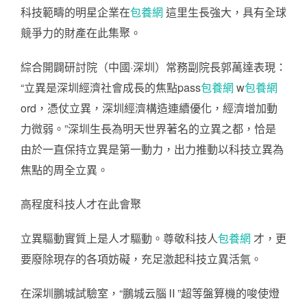
科技範疇的明星企業在
包養網
這里生長強大，具有全球
競爭力的財產在此集聚。
綜合開闢研討院（中國·深圳）常務副院長郭萬達表現：
“立異是深圳經濟社會成長的焦點pass
包養網
w
包養網
ord，憑仗立異，深圳經濟構造連續優化，經濟增加動
力微弱。”深圳生長為明天世界著名的立異之都，恰是
由於一直保持立異是第一動力，出力推動以科技立異為
焦點的周全立異。
高程度科技人才在此會聚
立異驅動實質上是人才驅動。尊敬科技人
包養網
才，更
要廢除現存的各項妨礙，充足激起科技立異活氣。
在深圳鵬城試驗室，“鵬城云腦Ⅱ”超等盤算機的唆使燈