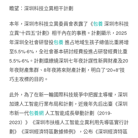
瞻望：深圳科技立異相干計劃
本年，深圳市科技立異委員會表露了《
包養
深圳市科技
立異“十四五”計劃》相干內在的事務。計劃顯示，2025
年深圳全社會研發投
包養
進占地域生孩子總值比重將增
至5.5%-6%，全社會基本研討經費投進占研發經費比重
5.5%-6%。計劃還繚繞深圳七年夜計謀性新興財產及20
年夜財產集群、8年夜將來財產計劃，明白了“20+8”技
巧主攻標的目的。
此外，為了在新一輪國際科技競爭中把握主導權，深圳
加速人工智能行業布局和計劃，近幾年先后出臺《深圳
市新一代
包養網
人工智能成長舉動計劃（2019-
2023）》《深圳市扶植人工智能立異利用先導區實行計
劃》《深圳經濟特區數據條例》，公布《深圳經濟特區