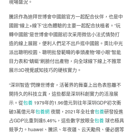
現場盛況。
騰訊作為迪拜世博會中國館官方一起配合伙伴，也是中
國館“線上+線下”出色體驗的主要一起配合扶植者。“玩
轉中國館”是世博會中國館初次采用微信小法式情勢打
造的線上展館，便利人們足不出戶逛中國館。奧比中光
派出聰明校園、聰明批發範疇的拳頭產物“嘜小眼”智能
目力表和“蜻蜓”刷臉付出產物，向全球線下線上不雅眾
展示3D視覺感知技巧的硬核實力。
“深圳智造”閃爍世博會，活著界的舞臺上出色表態離不
開持久的科技立異，這些都是深圳科創實力的活潑展
示。從
包養
1979年的1.96億元到往年深圳GDP初次衝
破3萬億元年
包養網
夜關，2021年全社會
包養
研發投進
占GDP比重到達5.46%，這些數字放眼全
包養
球也極具
競爭力。huawei、騰訊、年夜疆、云天勵飛、優必選等