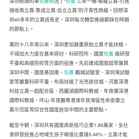
深圳經過的事
包養網
況了“
包養
三來一補-模擬立異-引進
接收再立異-集成立異-自立立異”的汗青性跨越。回想深
圳40多年的立異成長史，深圳每次轉型進級都踩在時期
的節點上。
黨的十八年夜以來，深圳更加器重原始立異才能扶植，
不竭加大力度在基本研討、科研院所、國度
包養
級研發
平臺和高級院校等方面的投進。先后建成國度超等盤算
深圳中間、國度基因庫、
包養
鵬城試驗室、深圳灣試驗
室等嚴重科研平臺，布局扶植了光亮迷信城、河套深港
科技立異一起配合區、西麗湖國際科教城、年夜運深港
國際科教城、坪山-年夜鵬粵港澳年夜灣區性命安康立
異示范區等綜合性國度迷信中間的主要節點。
截至今朝，深圳共有國度高新技巧企業1.86萬家，全社
會研發投進占地域生孩子總值比重達5.46%，立異才能