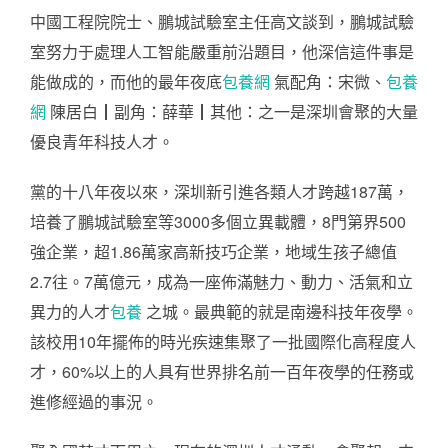
中國工程院院士、鵬城試驗室主任高文談到，鵬城試驗
室努力于處理人工智能嚴重前沿題目，他深信這件事是
能做成的，而他的最年夜底
包養網
氣配角：宋微、
包養
網
陳居白┃副角：薛華┃其他：之一是深圳會聚的大量
優良青年科技人才。
黨的十八年夜以來，深圳新引進各類人才跨越187萬，
培養了鵬城試驗室等3000多個立異載體，8門第界500
強企業，超1.86萬家高新技巧企業，地域生孩子總值
2.7往。7萬億元，成為一座佈滿魅力、動力、活氣和立
異力的人才
包養
之城。最典範的就是南邊科技年夜學。
該校用10年擺佈的時光疾速集聚了一批國際化高程度人
才，60%以上的人具有世界排名前一百年夜學的任務或
進修經過的事況。