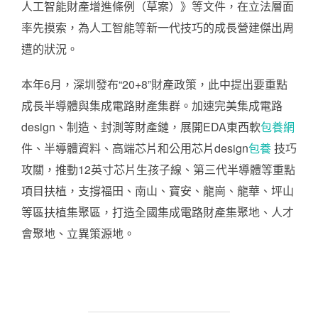
人工智能財產增進條例（草案）》等文件，在立法層面
率先摸索，為人工智能等新一代技巧的成長營建傑出周
遭的狀況。
本年6月，深圳發布“20+8”財產政策，此中提出要重點
成長半導體與集成電路財產集群。加速完美集成電路
design、制造、封測等財產鏈，展開EDA東西軟
包養網
件、半導體資料、高端芯片和公用芯片design
包養
技巧
攻關，推動12英寸芯片生孩子線、第三代半導體等重點
項目扶植，支撐福田、南山、寶安、龍崗、龍華、坪山
等區扶植集聚區，打造全國集成電路財產集聚地、人才
會聚地、立異策源地。