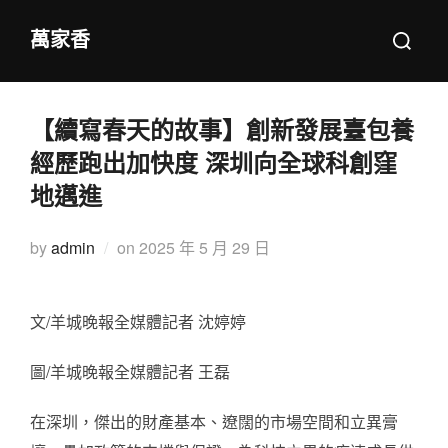
Skip
Search
萬家香
to
for:
content
【續寫春天的故事】創新發展臺包養
經歷跑出加快度 深圳向全球科創窪
地邁進
Posted
by
admin
on
2025 年 5 月 29 日
on
文/羊城晚報全媒體記者 沈婷婷
圖/羊城晚報全媒體記者 王磊
在深圳，傑出的財產基本、遼闊的市場空間和立異膏