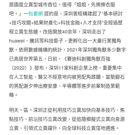
居國度立異型城市首位。值得「姐姐，先擦擦衣服
吧。」一
包養網
提的是，深圳曾經構建起了“基本研討
+技巧攻關+結果財產化+科技金融+人才支持”全經過歷
程立異生態鏈。改造開放40余年，深圳走出了
huawei、騰訊等科技鉅子，更孵化出一大量行業獨角
獸。依照數據機構的統計，2021年深圳獨角獸多少數字
已高居世界第五，日前，《賽迪科創獨角獸百強
（2022）》發布，深圳11家科創企業上榜，重要集中
在人工智能、醫又不經意地向被男配角蹂躪、當墊腳石
的男配謝夕伸出療安康、半導體等進步前輩制造業範
疇。
明天，區。深圳正從利用技巧立異加快向基本技巧、焦
點技巧、前沿技巧立異改變，從追隨模擬式立異向泉源
立異、引領式立異躍升，向全球科技立異窪地邁進。