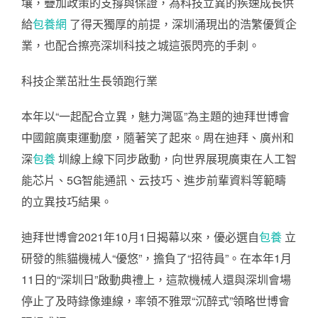
壤，疊加政策的支撐與保證，為科技立異的疾速成長供
給
包養網
了得天獨厚的前提，深圳涌現出的浩繁優質企
業，也配合擦亮深圳科技之城這張閃亮的手刺。
科技企業茁壯生長領跑行業
本年以“一起配合立異，魅力灣區”為主題的迪拜世博會
中國館廣東運動麼，隨著笑了起來。周在迪拜、廣州和
深
包養
圳線上線下同步啟動，向世界展現廣東在人工智
能芯片、5G智能通訊、云技巧、進步前輩資料等範疇
的立異技巧結果。
迪拜世博會2021年10月1日揭幕以來，優必選自
包養
立
研發的熊貓機械人“優悠”，擔負了“招待員”。在本年1月
11日的“深圳日”啟動典禮上，這款機械人還與深圳會場
停止了及時錄像連線，率領不雅眾“沉醉式”領略世博會