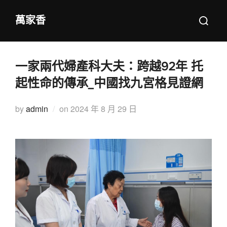
Skip
Search
萬家香
to
for:
content
一家兩代婦產科大夫：跨越92年 托
起性命的傳承_中國找九宮格見證網
Posted
by
admin
on
2024 年 8 月 29 日
on