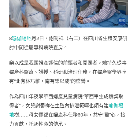
8
瑜伽場地
月2日，謝蜀祥（右二）在四川省生殖安康研
討中間從屬專科病院查房。
樂以成是我國婦產迷信的前驅者和開闢者。她持久從事
婦產科醫療、講授、科研和治理任務，在婦產醫學界享
有“北有林巧稚，南有樂以成”的盛譽。
作為四川年夜學華西婦產兒童病院“華西畢生成績獎取
得者”，女兒謝蜀祥在生殖內排泄範疇也頗有建
瑜伽場
地
樹……母女倆都在婦產科任務60年，共守“醫”心，接
力貢獻，托起性命的傳承。