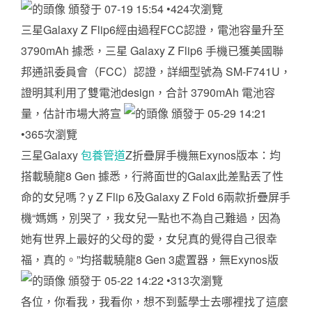
頒發于 07-19 15:54 •424次瀏覽
三星Galaxy Z Flip6經由過程FCC認證，電池容量升至
3790mAh 據悉，三星 Galaxy Z Flip6 手機已獲美國聯
邦通訊委員會（FCC）認證，詳細型號為 SM-F741U，
證明其利用了雙電池design，合計 3790mAh 電池容
量，估計市場大將宣
頒發于 05-29 14:21
•365次瀏覽
三星Galaxy
包養管道
Z折疊屏手機無Exynos版本：均
搭載驍龍8 Gen 據悉，行將面世的Galax此差點丟了性
命的女兒嗎？y Z Flip 6及Galaxy Z Fold 6兩款折疊屏手
機“媽媽，別哭了，我女兒一點也不為自己難過，因為
她有世界上最好的父母的愛，女兒真的覺得自己很幸
福，真的。”均搭載驍龍8 Gen 3處置器，無Exynos版
頒發于 05-22 14:22 •313次瀏覽
各位，你看我，我看你，想不到藍學士去哪裡找了這麼