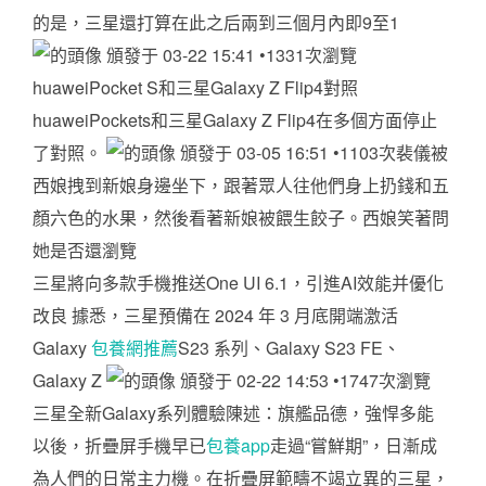
的是，三星還打算在此之后兩到三個月內即9至1
頒發于 03-22 15:41 •1331次瀏覽
huaweiPocket S和三星Galaxy Z Flip4對照
huaweiPockets和三星Galaxy Z Flip4在多個方面停止
了對照。
頒發于 03-05 16:51 •1103次裴儀被
西娘拽到新娘身邊坐下，跟著眾人往他們身上扔錢和五
顏六色的水果，然後看著新娘被餵生餃子。西娘笑著問
她是否還瀏覽
三星將向多款手機推送One UI 6.1，引進AI效能并優化
改良 據悉，三星預備在 2024 年 3 月底開端激活
Galaxy
包養網推薦
S23 系列、Galaxy S23 FE、
Galaxy Z
頒發于 02-22 14:53 •1747次瀏覽
三星全新Galaxy系列體驗陳述：旗艦品德，強悍多能
以後，折疊屏手機早已
包養app
走過“嘗鮮期”，日漸成
為人們的日常主力機。在折疊屏範疇不竭立異的三星，