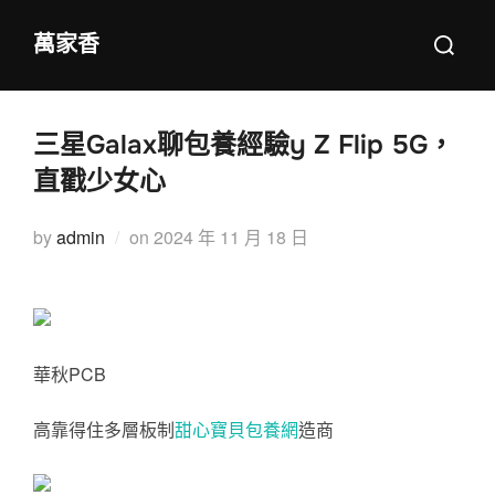
Skip
Search
萬家香
to
for:
content
三星Galax聊包養經驗y Z Flip 5G，
直戳少女心
Posted
by
admin
on
2024 年 11 月 18 日
on
華秋PCB
高靠得住多層板制
甜心寶貝包養網
造商