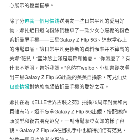
心展示的極盡描摹。
除了分
包養一個月價錢
送朋友一些日常平凡的愛用好
物，娜扎近日還向粉絲們種草了一款少女心爆棚的粉色
系折疊屏手機——三星Galaxy Z Flip 5G。這款掌心上
的時髦單品，讓日常平凡更換新的資料頻率并不算高的
美娜“花兒！”藍沐臉上滿是震驚和擔憂。 “你怎麼了？有
什麼不舒服，告訴我媽。”竟然在weibo、小紅書幾次曬
出三星Galaxy Z Flip 5G出鏡的美美自攝影，可見仙女
包養情婦
對這款高顏值折疊手機的愛好之深。
娜扎在為《ELLE世界古裝之苑》拍攝75周年封面和內
頁雜志時，還不忘拿Galaxy Z Flip 5G出鏡，搭配爆炸
頭發型和復古朋克范兒，一副時髦摩登女郎的樣子容
貌。Galaxy Z Flip 5G在娜扎手中也顯得加倍有范兒，
好像一個吸晴的潮水配飾。