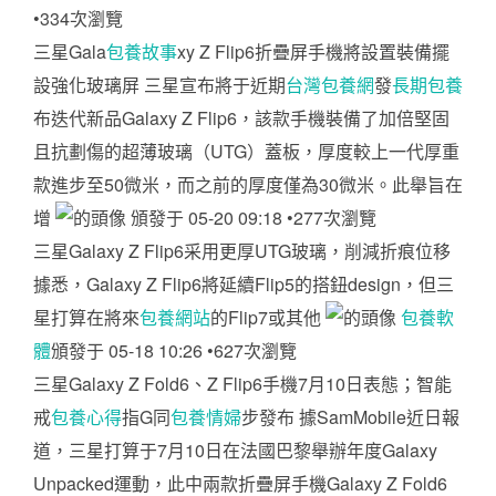
•334次瀏覽
三星Gala
包養故事
xy Z Flip6折疊屏手機將設置裝備擺
設強化玻璃屏 三星宣布將于近期
台灣包養網
發
長期包養
布迭代新品Galaxy Z Flip6，該款手機裝備了加倍堅固
且抗劃傷的超薄玻璃（UTG）蓋板，厚度較上一代厚重
款進步至50微米，而之前的厚度僅為30微米。此舉旨在
增
頒發于 05-20 09:18 •277次瀏覽
三星Galaxy Z Flip6采用更厚UTG玻璃，削減折痕位移
據悉，Galaxy Z Flip6將延續Flip5的搭鈕design，但三
星打算在將來
包養網站
的Flip7或其他
包養軟
體
頒發于 05-18 10:26 •627次瀏覽
三星Galaxy Z Fold6、Z Flip6手機7月10日表態；智能
戒
包養心得
指G同
包養情婦
步發布 據SamMobile近日報
道，三星打算于7月10日在法國巴黎舉辦年度Galaxy
Unpacked運動，此中兩款折疊屏手機Galaxy Z Fold6