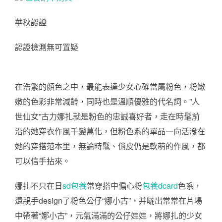
華秋認證
認證檢測無可置疑
在浩繁的顏色之中，最能表達少女心確當屬粉色，粉嫩
嫩的色彩非常減齡，同時也是溫順優雅的代名詞。”人
世仙女”古力娜扎就是粉色的忠誠喜好者，走在時髦前
沿的她穿衣作風千變萬化，但粉色系的單品一向活潑在
她的穿搭范本里，無論時髦、俏皮仍是軟萌的作風，都
可以信手拈來。
娜扎不只在日
sd包養
常穿搭中偏心粉
包養dcard
色系，
還親手design了粉色公仔“娜小古”，并曬出常常在片場
中帶著“娜小古”，元氣滿滿的公仔娃娃，將娜扎的少女