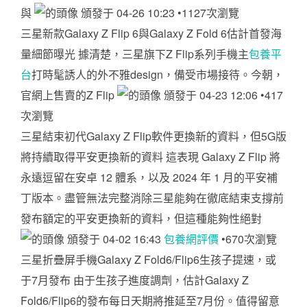
與
頒發于 04-26 10:23 •1127次瀏覽
三星新款Galaxy Z Flip 6與Galaxy Z Fold 6估計首發海
量細節曝光 據清楚，三星旗下Z Flip系列手機主
包養平
台
打時髦誘人的外不雅design，備受市場接待。今朝，
官網上售賣的Z Flip
頒發于 04-23 12:06 •417
次瀏覽
三星結束初代Galaxy Z Flip軟件更換新的資料，但5G版
將持續取得平安更換新的資料 這表現 Galaxy Z Flip 將
永遠逗留在安卓 12 體系，以及 2024 年 1 月的平安補
丁版本。盡管無法完整消除三星能夠在徹底結束支撐前
發布額定的平安更換新的資料，但這種能夠性絕對
頒發于 04-02 16:43
包養網評價
•670次瀏覽
三星折疊屏手機Galaxy Z Fold6/Flip6生孩子提速，或
于7月發布 由于生孩子進度調劑，估計Galaxy Z
Fold6/Flip6的發布每日天期將推延至7月份。值得留意