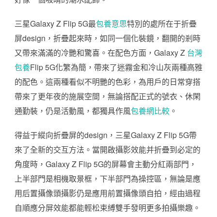
三星Galaxy Z Flip 5G最
包養意思
特別的處所在于折疊
屏design，折疊起來時，如同一個化裝鏡，翻開的剎時
又帶來滿滿的冷艷和驚喜。在配色方面，Galaxy Z
台灣
包養
Flip 5G化繁為簡，帶來了迷霧金和冷山灰兩種高雅
的配色。這兩種看似不明艷的色彩，為用戶的日常穿搭
帶來了更年夜的施展空間，無論搭配正式的號衣、休閑
通勤裝，仍是活動風，都獨具作風
包養網比較
。
得益于縱向折疊屏的design，三星Galaxy Z Flip 5G帶
來了全新的交互方法。當開啟攝影效能并折疊到必定的
角度時，Galaxy Z Flip 5G的屏幕會主動分紅兩部門，
上半部門是相機取景框，下半部門為操控區，無論是應
用后置攝像頭攝影仍是應用前置攝像頭自拍，經由過程
自順應分屏效能都能輕松束縛雙手發明更多拍攝樂趣。