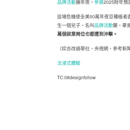
品牌活動
擴年夜，
參展
2025財年
這場危機使全美50萬年夜豆種植
生一個兒子，名叫
品牌活動
蘭，畢
萬個就業崗位也都遭到沖擊。
（綜合改過華社、央視網、參考新
沈浸式體驗
TC:08designfollow