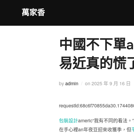
Skip
萬家香
to
content
中國不下單am
易近真的慌
Posted
by
admin
on
2025 年 9 月 16 日
on
requestId:68c6f70855da30.174408
包裝設計
americ“我有不同的看
在手心裡an年夜豆迎來收獲季，但