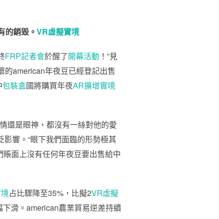
有的銷毀。
VR虛擬實境
終
FRP
記者會
於醒了
開幕活動
！”見
american年夜豆已經登記出售
中
包裝盒
國將購買年夜
AR擴增實境
情還是眼神，都沒有一絲對他的愛
更廣泛影響。“眼下我們面臨的形勢極其
們賬面上沒有任何年夜豆要出售給中
實境
占比驟降至35%，比擬2
VR虛擬
幅下滑。american農業貿易逆差持續