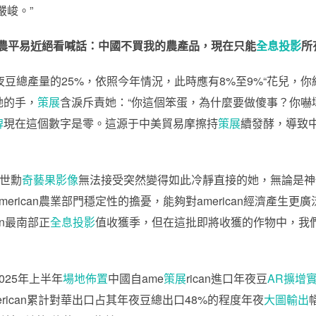
嚴峻。”
an農平易近絕看喊話：中國不買我的農產品，現在只能
全息投影
所
夜豆總產量的25%，依照今年情況，此時應有8%至9%“花兒，你
她的手，
策展
含淚斥責她：“你這個笨蛋，為什麼要做傻事？你嚇壞的
牌
現在這個數字是零。這源于中美貿易摩擦持
策展
續發酵，導致
奚世勳
奇藝果影像
無法接受突然變得如此冷靜直接的她，無論是神
erican農業部門穩定性的擔憂，能夠對american經濟產生
can最南部正
全息投影
值收獲季，但在這批即將收獲的作物中，我
2025年上半年
場地佈置
中國自ame
策展
rican進口年夜豆
AR擴增
merican累計對華出口占其年夜豆總出口48%的程度年夜
大圖輸出