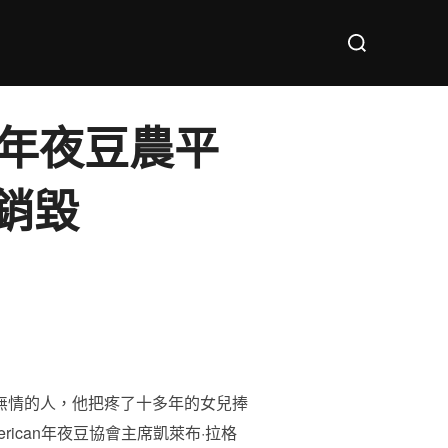
Search
for:
an年夜豆農平
銷毀
無情的人，他把疼了十多年的女兒捧
erican年夜豆協會主席凱萊布·拉格