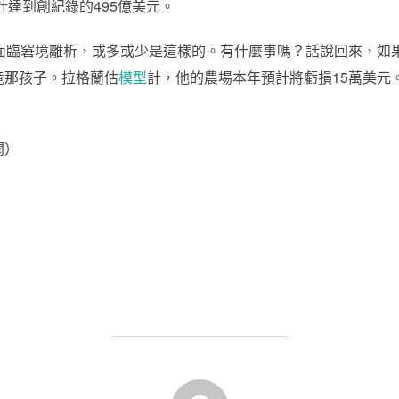
預計達到創紀錄的495億美元。
者面臨窘境離析，或多或少是這樣的。有什麼事嗎？話說回來，如
竟那孩子。拉格蘭估
模型
計，他的農場本年預計將虧損15萬美元
聞）
POST AUTHOR