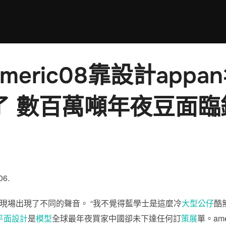
eric08靠設計app
了 數百萬噸年夜豆面臨
06.
法。”現場出現了不同的聲音。 “我不覺得藍學士是這麼冷
大型公仔
酷
平面設計
是
模型
全球最年夜買家中國卻未下達任何訂
策展
單。am