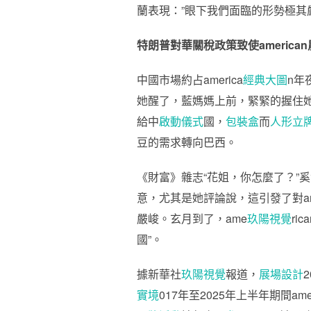
蘭表現：”眼下我們面臨的形勢極其
特朗普對華關稅政策致使americ
中國市場約占america
經典大圖
n年
她醒了，藍媽媽上前，緊緊的握住
給中
啟動儀式
國，
包裝盒
而
人形立
豆的需求轉向巴西。
《財富》雜志“花姐，你怎麼了？”
意，尤其是她評論說，這引發了對am
嚴峻。玄月到了，ame
玖陽視覺
ri
國”。
據新華社
玖陽視覺
報道，
展場設計
實境
017年至2025年上半年期間a