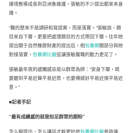
邊境教導成長到亞洲象維護，張敏的不少提出都來本身
邊。
“難的歷來不是調研和寫提案，而是落實。”張敏說，題
目來自下層，更要把處理題目的方式帶回下層。往年她
提出關于自然橡膠財產的提出后，相
包養網
關部分與她
對接落實，
包養網比擬
這讓張敏履職的動力更足了。
張敏最年夜的感觸感染是以群眾為師：“安身下層，既
要聽到平易近聲平易近愿，也要傳遞好平易近情平易近
意。”
■記者手記
“最有成績感的就是知足群眾的期盼”
怎么擬提出、怎么講話才幹更好地
包養網比擬
參政議