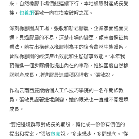
來，自然橡膠市場價錢連續下行，本地橡膠財產成長受
挫，
包養網
張敏一向在摸索破解之策。
深刻橡膠園與工場，張敏和新老膠農、企業家面臨面交
通。見過膠農的不易，清楚市場的變更，顛末普遍征集
看法，她提出構建以橡膠樹為主的復合農林生態體系，
晉陞橡膠園的經濟產出效能和生態辦事效能。“本年我
預備進一個步驟細化提出內在的事務，推進國度自然橡
膠財產成長，增進膠農連續穩固增收。”張敏說。
作為云南西雙版納個人工作技巧學院的一名布朗族教
員，張敏見證著邊境劇變，她的眼光也一直離不開邊境
成長。
“要把邊境群眾對成長的期盼，轉化成一份份有價值的
提出和提案。”張敏
包養
說，“多走幾步，多問幾句。”從