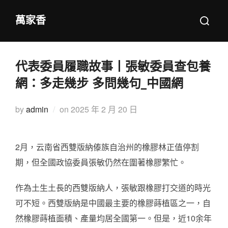
Skip
Search
萬家香
to
for:
content
代表委員履職故事丨張敏委員查包養
網：多走幾步 多問幾句_中國網
Posted
by
admin
on
2025 年 2 月 20 日
on
2月，云南省西雙版納傣族自治州的橡膠林正值停割
期，但全國政協委員張敏仍然在圍著橡膠繁忙。
作為土生土長的西雙版納人，張敏跟橡膠打交道的時光
可不短。西雙版納是中國最主要的橡膠蒔植區之一，自
然橡膠蒔植面積、產量均居全國第一。但是，近10余年