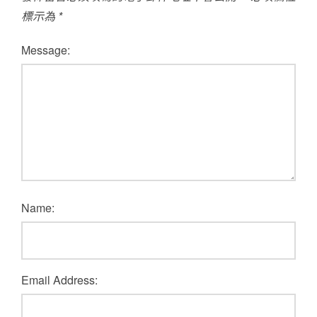
標示為
*
Message:
Name:
Email Address: