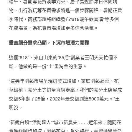
端午、暑期等花費淡季到來，居平易近節沐日休閑購
物、出行游玩等花費需求將進一個步驟開釋，暑期花費
季時代，商務部還將組織發布“618端午歡喜購”等多個
花費場景，為花費市場增加更多信念活氣。
垂直細分需求凸顯，下沉市場潛力開釋
這個“618”，來自山東的“85后”創業者王明天天忙個不
斷，他做的是一份“土”里淘金的生意。
“這幾年園藝市場呈現迸發式增加，家庭園藝蔬菜、花
草綠植、養分土等銷量直線走高，我們的養分土店展成
交額5年翻了25倍，2022年景交額到達5000萬元。”王
明說。
“新銳白領”“活動達人”“城市新農夫”……近年來，隨同花
費進級腳步加速，園藝花草、戶外騎行、露營飛盤等浩