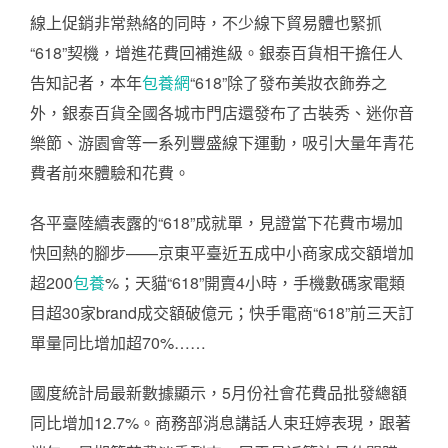
線上促銷非常熱絡的同時，不少線下貿易體也緊抓
“618”契機，增進花費回補進級。銀泰百貨相干擔任人
告知記者，本年
包養網
“618”除了發布美妝衣飾券之
外，銀泰百貨全國各城市門店還發布了古裝秀、迷你音
樂節、游園會等一系列豐盛線下運動，吸引大量年青花
費者前來體驗和花費。
各平臺陸續表露的“618”成就單，見證當下花費市場加
快回熱的腳步——京東平臺近五成中小商家成交額增加
超200
包養
%；天貓“618”開賣4小時，手機數碼家電類
目超30家brand成交額破億元；快手電商“618”前三天訂
單量同比增加超70%……
國度統計局最新數據顯示，5月份社會花費品批發總額
同比增加12.7%。商務部消息講話人束玨婷表現，跟著