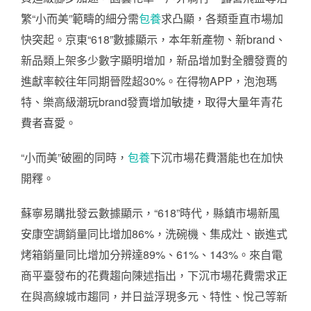
繁“小而美”範疇的細分需
包養
求凸顯，各類垂直市場加
快突起。京東“618”數據顯示，本年新產物、新brand、
新品類上架多少數字顯明增加，新品增加對全體發賣的
進獻率較往年同期晉陞超30%。在得物APP，泡泡瑪
特、樂高級潮玩brand發賣增加敏捷，取得大量年青花
費者喜愛。
“小而美”破圈的同時，
包養
下沉市場花費潛能也在加快
開釋。
蘇寧易購批發云數據顯示，“618”時代，縣鎮市場新風
安康空調銷量同比增加86%，洗碗機、集成灶、嵌進式
烤箱銷量同比增加分辨達89%、61%、143%。來自電
商平臺發布的花費趨向陳述指出，下沉市場花費需求正
在與高線城市趨同，并日益浮現多元、特性、悅己等新