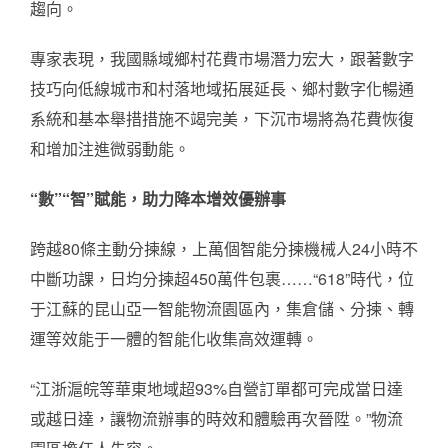
趨向。
專家表現，我國縣域鄉村花費市場潛力宏大，跟著數字
技巧向低線城市和村落地域拓展延長、鄉村數字化暢通
系統和基本舉措措施不竭完美，下沉市場將為花費恢復
和增加注進微弱動能。
“數”“智”賦能，助力降本增效優辦事
跨越80條主動分揀線，上萬個智能分揀機械人24小時不
中斷功課，日均分揀超450萬件包裹……“618”時代，位
于江蘇的昆山亞一智能物流園區內，集倉儲、分揀、轉
運等效能于一體的智能化收集高效運轉。
“江浙滬皖等華東地域超93%自營訂單都可完成當日達
或越日達，讓物流辦事的時效和體驗再次晉陞。”物流