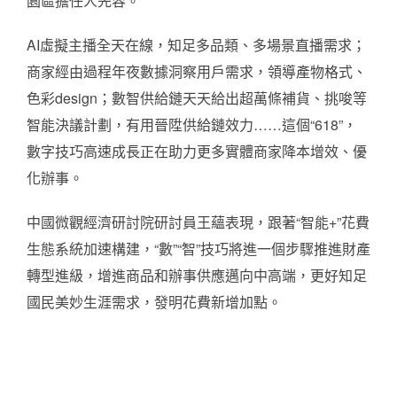
園區擔任人先容。
AI虛擬主播全天在線，知足多品類、多場景直播需求；
商家經由過程年夜數據洞察用戶需求，領導產物格式、
色彩design；數智供給鏈天天給出超萬條補貨、挑唆等
智能決議計劃，有用晉陞供給鏈效力……這個“618”，
數字技巧高速成長正在助力更多實體商家降本增效、優
化辦事。
中國微觀經濟研討院研討員王蘊表現，跟著“智能+”花費
生態系統加速構建，“數”“智”技巧將進一個步驟推進財產
轉型進級，增進商品和辦事供應邁向中高端，更好知足
國民美妙生涯需求，發明花費新增加點。