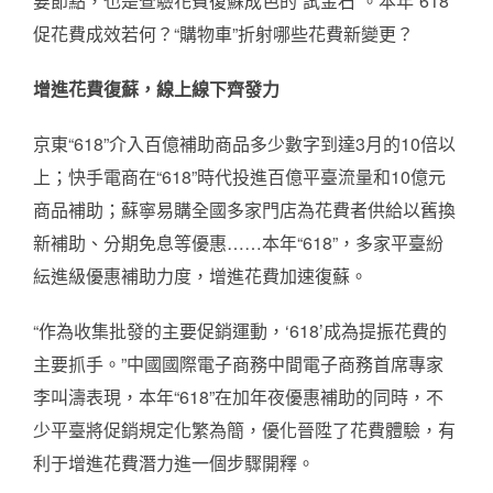
要節點，也是查驗花費復蘇成色的“試金石”。本年“618”
促花費成效若何？“購物車”折射哪些花費新變更？
增進花費復蘇，線上線下齊發力
京東“618”介入百億補助商品多少數字到達3月的10倍以
上；快手電商在“618”時代投進百億平臺流量和10億元
商品補助；蘇寧易購全國多家門店為花費者供給以舊換
新補助、分期免息等優惠……本年“618”，多家平臺紛
紜進級優惠補助力度，增進花費加速復蘇。
“作為收集批發的主要促銷運動，‘618’成為提振花費的
主要抓手。”中國國際電子商務中間電子商務首席專家
李叫濤表現，本年“618”在加年夜優惠補助的同時，不
少平臺將促銷規定化繁為簡，優化晉陞了花費體驗，有
利于增進花費潛力進一個步驟開釋。