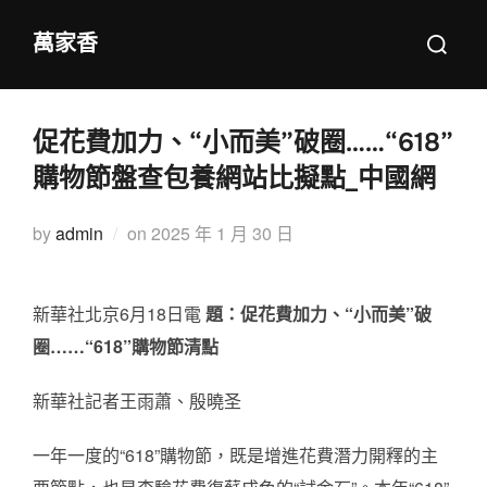
Skip
Search
萬家香
to
for:
content
促花費加力、“小而美”破圈……“618”
購物節盤查包養網站比擬點_中國網
Posted
by
admin
on
2025 年 1 月 30 日
on
新華社北京6月18日電
題：促花費加力、“小而美”破
圈……“618”購物節清點
新華社記者王雨蕭、殷曉圣
一年一度的“618”購物節，既是增進花費潛力開釋的主