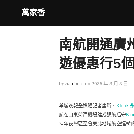
Skip
萬家香
to
content
南航開通廣州
遊優惠行5
Posted
by
admin
on
2025 年 3 月 3 日
on
羊城晚報全媒體記者唐珩、
Klook
航在山東菏澤機場建成通航后守
Klo
補年夜灣區至魯東北地域航空運輸