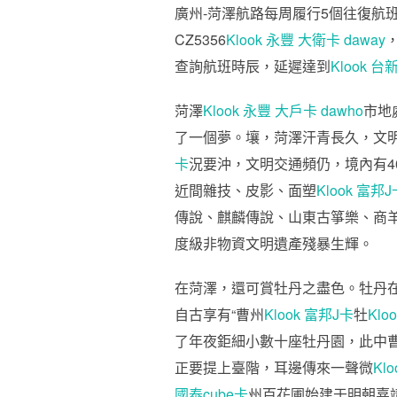
廣州-菏澤航路每周履行5個往復航
CZ5356
Klook 永豐 大衛卡 daway
查詢航班時辰，延遲達到
Klook 台
菏澤
Klook 永豐 大戶卡 dawho
市地
了一個夢。壤，菏澤汗青長久，文
卡
況要沖，文明交通頻仍，境內有4
近間雜技、皮影、面塑
Klook 富邦J
傳說、麒麟傳說、山東古箏樂、商
度級非物資文明遺產殘暴生輝。
在菏澤，還可賞牡丹之盡色。牡丹
自古享有“曹州
Klook 富邦J卡
牡
Klo
了年夜鉅細小數十座牡丹園，此中曹
正要提上臺階，耳邊傳來一聲微
Kl
國泰cube卡
州百花圃始建于明朝嘉