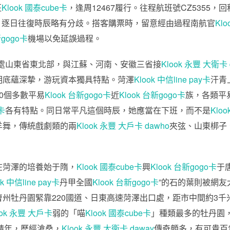
班
Klook 國泰cube卡
，逢周12467履行。往程航班號CZ5355，回
，逐日往復時辰略有分歧。搭客購票時，留意經由過程南航官
Kl
新gogo卡
機場以免延誤過程。
處山東省東北部，與江蘇、河南、安徽三省接
Klook 永豐 大衛卡 
明底蘊深摯，游玩資本獨具特點。菏澤
Klook 中信line pay卡
汗青
0個多數平易
Klook 台新gogo卡
近
Klook 台新gogo卡
族，各類平
卡
各有特點。同日常平凡這個時辰，她應當在下班，而不是
Klo
羊舞，傳統戲劇類的兩
Klook 永豐 大戶卡 dawho
夾弦、山東梆子
在菏澤的培養始于隋，
Klook 國泰cube卡
興
Klook 台新gogo卡
于
ok 中信line pay卡
丹甲全國
Klook 台新gogo卡
”的石的葉則被網
州牡丹園緊靠220國道、日東高速菏澤出口處，距市中間約3
ook 永豐 大戶卡
弱的「喵
Klook 國泰cube卡
」種類最多的牡丹園，
靖年，歷經滄桑，
Klook 永豐 大衛卡 daway
傳奇頗多，有可貴百