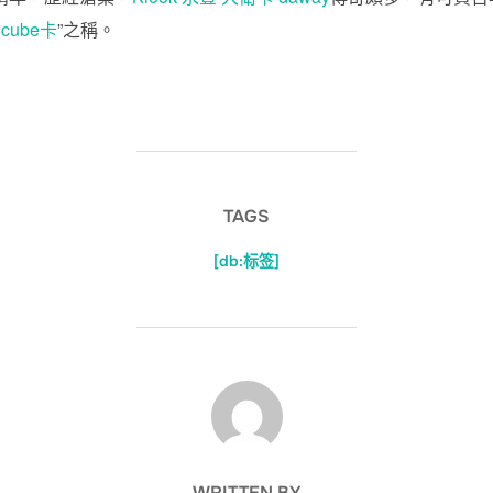
泰cube卡
”之稱。
TAGS
[db:标签]
POST AUTHOR
WRITTEN BY