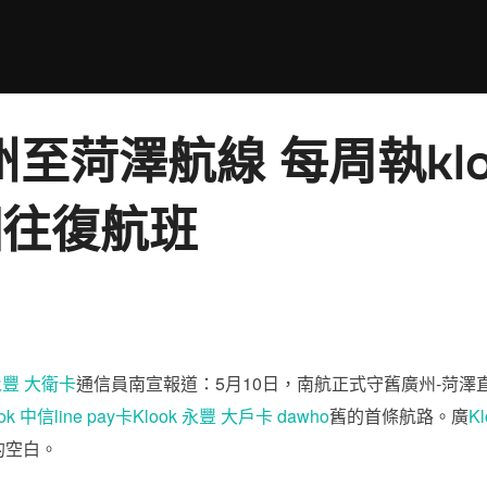
至菏澤航線 每周執kloo
個往復航班
 永豐 大衛卡
通信員南宣報道：5月10日，南航正式守舊廣州-菏澤
ok 中信line pay卡
Klook 永豐 大戶卡 dawho
舊的首條航路。廣
K
的空白。