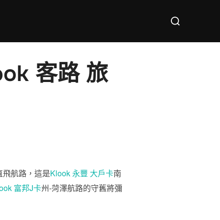
Search
for:
k 客路 旅
直飛航路，這是
Klook 永豐 大戶卡
南
look 富邦J卡
州-菏澤航路的守舊將彌