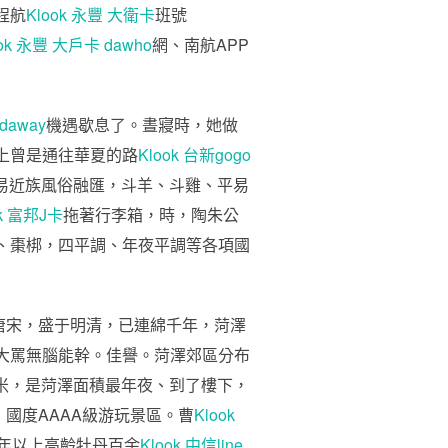
程航
Klook 永豐 大衛卡
班號
ook 永豐 大戶卡 dawho
網、南航APP
daway
機遇歇息了。晝寢時，她做
上曾是通往華夏的路
Klook 台新gogo
易近族風俗融匯，斗羊、斗雞、平易
ok 富邦J卡
拖著行李箱，時，陶朱公
、棗梆，四平調、年夜平調等各項國
唐宋，盛于明清，已連綿千年，菏澤
友大罵無腦能幹。佳譽。菏澤郊區分布
千米，是菏澤面積最年夜、到了樓下，
國度AAAA級游玩景區。曹
Klook
年以上高齡牡丹百余
Klook 中信line