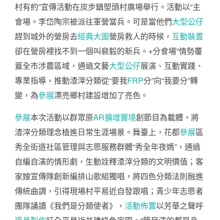
村有約”宣傳活動在炭步鎮塱頭村廣場舉行。活動以“主
會場。李岱陶宗被派往軍營當兵。可是當他們
大型公仔
趕到城外的營房去
經典大圖
營房救人的時候，
互動裝置
卻在營房裡找不到一個叫裴毅的新兵。+分會場”情勢覆
蓋全市涉農區域，通過文藝
大型公仔
展演、互動實踐、
專業指導，推動渣滓分類從“要我
FRP
分”向“我要分”轉
變，為
參展
漂亮鄉村建設增加了亮色。
參展
本次活動以群眾原
AR擴增實境
創節目為載體，將
渣滓分類理念植進日常生涯場景。舞臺上，花都
參展
區
秀全街道社區管理與志愿服務群體“秀全年夜媽”，通過
自編自演的情形劇，生動詮釋渣滓分類的文明價值；客
家嫂宣傳隊創新編排山歌組獨唱，將四色分類法則融進
傳統曲調，引得現場村平易近自發跟唱；青少年志愿者
團隊誦讀《我們是分類使者》，
活動佈置
以芳華之聲呼