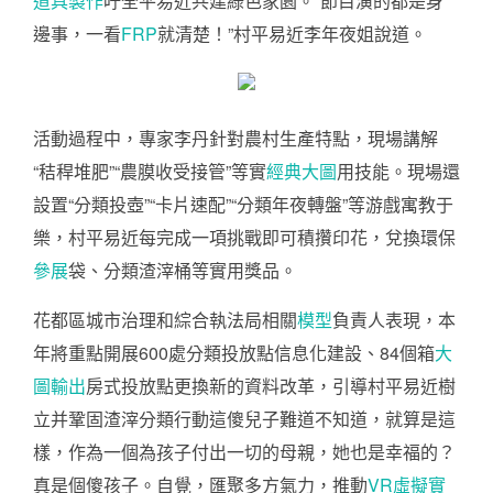
道具製作
吁全平易近共建綠色家園。“節目演的都是身
邊事，一看
FRP
就清楚！”村平易近李年夜姐說道。
活動過程中，專家李丹針對農村生產特點，現場講解
“秸稈堆肥”“農膜收受接管”等實
經典大圖
用技能。現場還
設置“分類投壺”“卡片速配”“分類年夜轉盤”等游戲寓教于
樂，村平易近每完成一項挑戰即可積攢印花，兌換環保
參展
袋、分類渣滓桶等實用獎品。
花都區城市治理和綜合執法局相關
模型
負責人表現，本
年將重點開展600處分類投放點信息化建設、84個箱
大
圖輸出
房式投放點更換新的資料改革，引導村平易近樹
立并鞏固渣滓分類行動這傻兒子難道不知道，就算是這
樣，作為一個為孩子付出一切的母親，她也是幸福的？
真是個傻孩子。自覺，匯聚多方氣力，推動
VR虛擬實