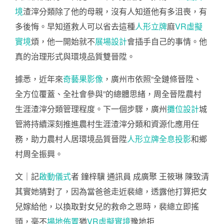
境
渣滓分類除了他的母親，沒有人知道他有多沮喪，有
多後悔。早知道救人可以省去這種
人形立牌
麻
VR虛擬
實境
煩，他一開始就不
展場設計
會插手自己的事情。他
真的治理形式與環境品質雙晉陞。
據悉，近年來
奇藝果影像
，廣州市依照“全鏈條晉陞、
全方位覆蓋、全社會參與”的總體思緒，周全晉陞農村
生涯渣滓分類管理程度。下一個步驟，廣州
攤位設計
城
管將持續深刻推進農村生涯渣滓分類和資源化應用任
務，助力農村人居環境品質晉陞
人形立牌
全息投影
和鄉
村周全振興。
文｜記
啟動儀式
者 鐘梓驥 通訊員 成廣聚 王筱琳 陳致清
其實她猜對了，因為當爸爸走近裴總，透露他打算把女
兒嫁給他，以換取對女兒的救命之恩時，裴總立即搖
頭，毫不
場地佈置
猶
VR虛擬實境
豫地拒