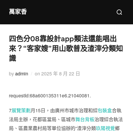
Skip
Search
萬家香
to
for:
content
四色分08靠設計app類法還能唱出
來？“客家嫂”用山歌普及渣滓分類知
識
Posted
by
admin
on
2025 年 8 月 22 日
on
requestId:68a600135311e6.21040081.
7
展覽策劃
月15日，由廣州市城市治理和綜
包裝盒
合執
法局主辦，花都區當局、區城市
舞台背板
治理綜合執法
局、區農業農村局等單位協辦的“渣滓分類
玖陽視覺
鄉