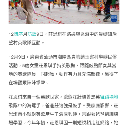
12
講座
月
訪談
9日，莊恩琪在路邊與巡游中的貴嶼鎮后
望村英歌隊互動。
12月9日，廣東省汕頭市潮陽區貴嶼鎮玉窖村舉辦民俗
活動，5歲女童莊恩琪手持英歌槌，跟隨鼓點節奏與當
地的英歌隊員一同起舞，動作有力且充滿韻律，贏得了
在場觀眾陣陣掌聲。
莊恩琪來自一個英歌世家，爺爺莊壯標曾是英
舞蹈場地
歌隊中的海螺手，爸爸莊镕強是鼓手。受家庭影響，莊
恩琪自小就對英歌產生了濃厚興趣，常跟著爸爸到訓練
場學習。今年年初，莊恩琪因一則短視頻走紅網絡，她