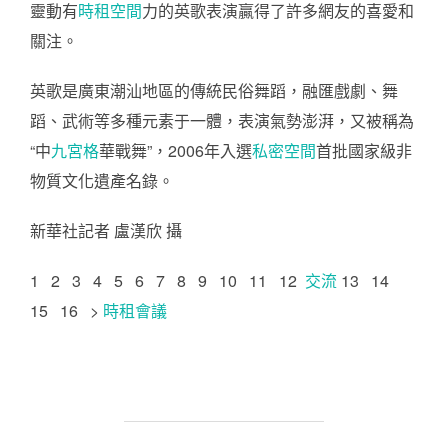
靈動有
時租空間
力的英歌表演贏得了許多網友的喜愛和
關注。
英歌是廣東潮汕地區的傳統民俗舞蹈，融匯戲劇、舞
蹈、武術等多種元素于一體，表演氣勢澎湃，又被稱為
“中
九宮格
華戰舞”，2006年入選
私密空間
首批國家級非
物質文化遺產名錄。
新華社記者 盧漢欣 攝
1 2 3 4 5 6 7 8 9 10 11 12
交流
13 14
15 16 >
時租會議