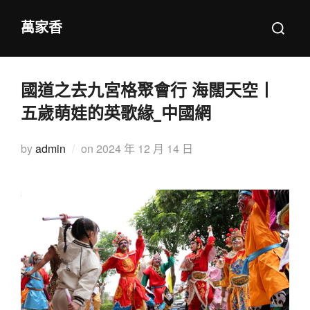
Skip
Search
萬家香
to
for:
content
國道之去九宮格聚會行 海闊天空丨
五歲萌娃的英歌緣_中國網
Posted
by
admin
on
2024 年 12 月 14 日
on