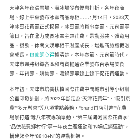
天津各年夜滑雪場、溜冰場發布優惠打折，各年夜商
場、線上平臺發布冰雪商品專柜……1月14日，2023天
津冰雪花費節正式揭幕，冰雪節將貫串春節、元宵節等
節日，旨在鼎力成長冰雪主題花費，帶動服裝、體育用
品、餐飲、休閑文娛等相干財產成長，增進商旅體裁融
會成長。
包養網心得
據清楚，本年春節、元宵節時代，
天津市還將組織各區和商貿暢通企業發布百余場美食
節、年貨節、購物節、暖鍋節等線上線下促花費運動。
本年初，天津市培養扶植國際花費中間城市引導小組辦
公室印發計劃，將2023年斷定為“天津花費年”，“吸引京
冀”“多元融會”等八項重點義務，“brand首店引進”“花費
場景打造”等八年夜專項舉動，“第三屆海河國際花費季”
“品德花費鄉村行”等十年夜主題運動和“N場促銷運動”，
構建起全年“8810+N”的運動框架。