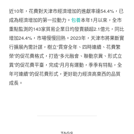
近10年，花費對天津市經濟增加的進獻率達54.4%，已
成為經濟增加的第一拉動力。
包養
本年1月以來，全市
重點監測的143家貿易企業日均發賣額超2.1億元，同比
增加24.4%，市場慢慢回熱。2023年，天津市將果斷實
行擴展內需計謀，樹立“貫穿全年、四時連續、花費繁
榮”的促花費格式，打造“多元融會、聯動京冀、形式立
異”的促花費平臺，完成“月月有運動，季季有特點，全
年可連續”的促花費形式，更好助力經濟高東西的品質
成長。
TAGS