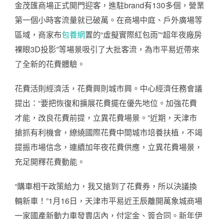
金茂匯商場正式開門迎客，進駐brand有130多個，營業
第一個小時客流量就已破萬。在商場中庭、戶外廣場等
區域，商家布
包養網
置的“虛擬實際紅包雨”“超年夜廠房
裸眼3D投影”等場景吸引了大批客流，為市平易近帶來
了全新的花費體驗。
花費活則經濟活，花費興則城市興。中心經濟任務會議
提出：“要把恢復和擴展花費擺在優先地位。加強花費
才能，改良花費前提，立異花費場景。”近期，天津市
搶抓有利機會，繚繞國際花費中間城市培養扶植，不竭
提振市場信念，連續加年夜花費供應，立異花費場景，
充足開釋花費動能。
“購車相干政策給力，我又搶到了花費券，所以決議換
輛新車！”1月16日，天津市平易近王辰離開萬象城商場
一家國產新動力車發賣店內，付定金、簽合同。新年伊