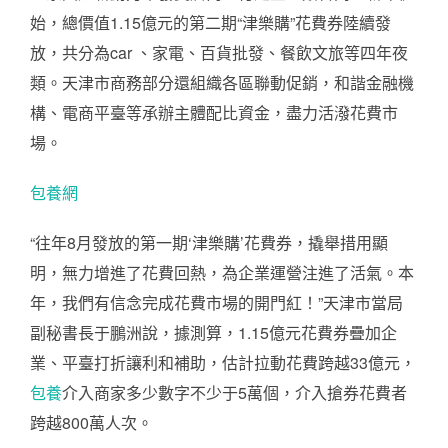
始，總價值1.15億元的第二期“津樂購”花費券陸續發
放，共分為car 、家電、百貨批發、餐飲文旅等四年夜
類。天津市商務部分還組織各區聯動促銷，和諧金融機
構、電商平臺等承辦主體配比資金，盡力活潑花費市
場。
包養網
“往年8月發放的第一期‘津樂購’花費券，撬舉措用顯
明，無力增進了花費回熱，為企業運營注進了活氣。本
年，我們有信念完成花費市場的開門紅！”天津市當局
副秘書長于鵬洲說，據測算，1.15億元花費券疊加企
業、平臺打折讓利和補助，估計拉動花費跨越33億元，
包養
介入商家多少數字不少于5萬個，介入搶券花費者
跨越800萬人次。