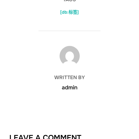
[db:标签]
POST AUTHOR
WRITTEN BY
admin
LEAVE A COMMENT