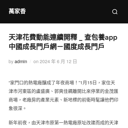
Skip
Search
萬家香
to
for:
content
天津花費動能連續開釋 _ 查包養app
中國成長門戶網－國度成長門戶
Posted
by
admin
on
2024 年 6 月 12 日
on
“家門口的熱電廠釀成了年夜商場！”1月15日，家住天
津市河東區的盧盛廣、郭爽佳耦離開比來停業的金茂匯
商場，老廠房的產業元素、新地標的前衛時髦讓他們印
象很深。
新年前夜，由天津市原第一熱電廠原址改建而成的天津