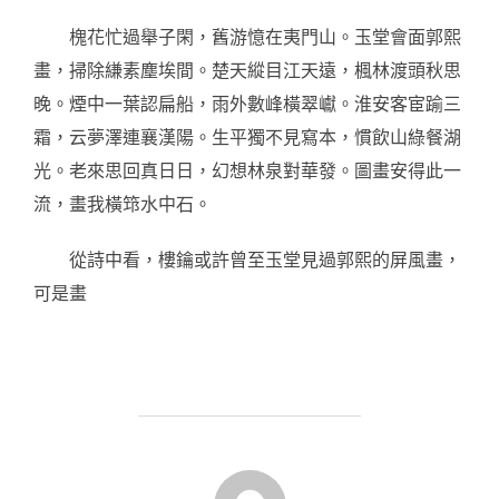
槐花忙過舉子閑，舊游憶在夷門山。玉堂會面郭熙
畫，掃除縑素塵埃間。楚天縱目江天遠，楓林渡頭秋思
晚。煙中一葉認扁船，雨外數峰橫翠巘。淮安客宦踰三
霜，云夢澤連襄漢陽。生平獨不見寫本，慣飲山綠餐湖
光。老來思回真日日，幻想林泉對華發。圖畫安得此一
流，畫我橫筇水中石。
從詩中看，樓鑰或許曾至玉堂見過郭熙的屏風畫，
可是畫
POST AUTHOR