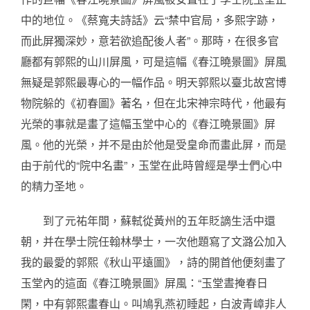
中的地位。《蔡寬夫詩話》云“禁中官局，多熙字跡，
而此屏獨深妙，意若欲追配後人者”。那時，在很多官
廳都有郭熙的山川屏風，可是這幅《春江曉景圖》屏風
無疑是郭熙最專心的一幅作品。明天郭熙以臺北故宮博
物院躲的《初春圖》著名，但在北宋神宗時代，他最有
光榮的事就是畫了這幅玉堂中心的《春江曉景圖》屏
風。他的光榮，并不是由於他是受皇命而畫此屏，而是
由于前代的“院中名畫”，玉堂在此時曾經是學士們心中
的精力圣地。
到了元祐年間，蘇軾從黃州的五年貶謫生活中還
朝，并在學士院任翰林學士，一次他題寫了文潞公加入
我的最愛的郭熙《秋山平遠圖》，詩的開首他便刻畫了
玉堂內的這面《春江曉景圖》屏風：“玉堂晝掩春日
閑，中有郭熙畫春山。叫鳩乳燕初睡起，白波青嶂非人