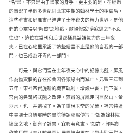
“名”畫，不只是由于畫家的身手，更主要的是，在經過
的事況了半個多世紀同北宋中期的翰林學士的相處后，
這些壁畫和屏風畫已進進了士年夜夫的精力世界，是他
們的心靈得以“解歇”之地點。歐陽修說“夢寐思之”“不忍
往也”，這位在當朝和后世都極具話語氣力的士年夜
夫，已在心底里承認了這些繪畫不止是他的自我的一部
門，也已成為汗青的一部門。
可是，與它們留在士年夜夫心中的記憶比擬，屏風
作為物資體的存在卻會因各類緣由而滅亡。元豐三年到
五年，宋神宗實施新的職官軌制，增設中書、門下省，
宮內的建筑格式隨之改建，燕肅的屏風連同巨然山、董
羽水，也一并遺掉了。為了重現玉堂的光榮，神宗特遣
中貴張士良給那時的畫院待詔郭熙傳旨：“認為翰林院
摛藻之地，御有子詩書，宜興著意畫。”如許，郭熙創
作的巨幅《春江曉景圖》屏風被安置在了學士院玉堂正