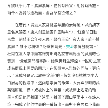
肯寢臥乎此中。素屏素屏，物各有所宜，用各有所施。
爾今木為骨兮紙為面，舍吾草堂欲何之？
在唐代，貴豪人家常擺設華麗的素屏風，以約請字
畫名家賜墨。唐人刻畫懷素作畫時有句：“狂僧前日動
京華，朝騎王公年夜人馬，暮宿王公年夜人家。誰不造
素屏？ 誰不涂粉壁？粉壁搖晴光，
交流
素屏凝曉霜。”
杜甫在友人家中題寫繪有那時名家曹霸馬圖的屏風時也
贊道：“貴戚豪門得字跡，始覺樊籬生輝煌。”“名家”之筆
成為屏風上需要的圖示，在彰顯主人雅好的同時，更暗
示了其成分是足以取得“名筆”的。假如沒有進進到主人
白居易的視域中，這兩扇素屏的命運，大要與那時的萬
萬張屏風一樣，或被附上的意義，或被添上名家的翰
墨。但是他們離開了這里，離開了廬山草堂中，在詩人
筆下完成了他們性命的一種超出。而對于白居易小我而