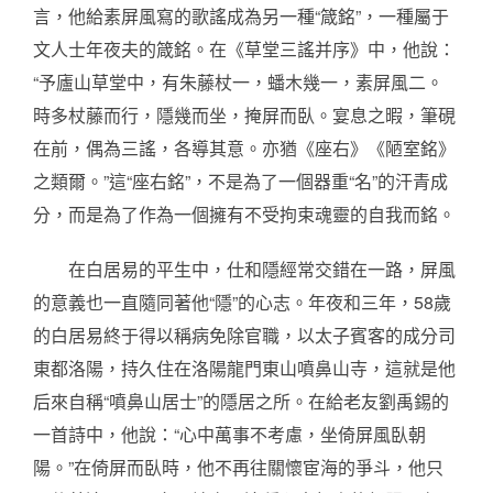
言，他給素屏風寫的歌謠成為另一種“箴銘”，一種屬于
文人士年夜夫的箴銘。在《草堂三謠并序》中，他說：
“予廬山草堂中，有朱藤杖一，蟠木幾一，素屏風二。
時多杖藤而行，隱幾而坐，掩屏而臥。宴息之暇，筆硯
在前，偶為三謠，各導其意。亦猶《座右》《陋室銘》
之類爾。”這“座右銘”，不是為了一個器重“名”的汗青成
分，而是為了作為一個擁有不受拘束魂靈的自我而銘。
在白居易的平生中，仕和隱經常交錯在一路，屏風
的意義也一直隨同著他“隱”的心志。年夜和三年，58歲
的白居易終于得以稱病免除官職，以太子賓客的成分司
東都洛陽，持久住在洛陽龍門東山噴鼻山寺，這就是他
后來自稱“噴鼻山居士”的隱居之所。在給老友劉禹錫的
一首詩中，他說：“心中萬事不考慮，坐倚屏風臥朝
陽。”在倚屏而臥時，他不再往關懷宦海的爭斗，他只