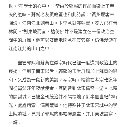
世。”在學士的心中，玉堂由於郭熙的作品而染上了春
天的氣味。蘇軾老友黃庭堅也和此詩說：“黃州逐客未
賜環，江南江北飽看山。玉堂臥對郭熙畫，發興已在青
林間。”對東坡而言，這仿佛并不是建立在一個政治空
間中的屏風，他可以安閒地閑臥在其旁邊，仿佛漫游在
江南江北的山川之中。
盡管郭熙和蘇黃在徽宗時代已經一度遭到政治上的
褒揚，但到了南宋以后，郭熙的玉堂屏風加上蘇黃的唱
和，又成為一段新的美談。孝宗時，樓鑰在孝宗乾道年
間從舅父汪年夜猷使金，其間曾到北宋舊宮一游。此時
的開封城，已被金朝統治并不竭損壞了近半個世紀的時
光，處處蕭索，滿目荒墟。他特殊往了北宋宮城中的學
士院遺址，見到了郭熙的那幅屏風畫，并用東坡韻寫下
一詩：