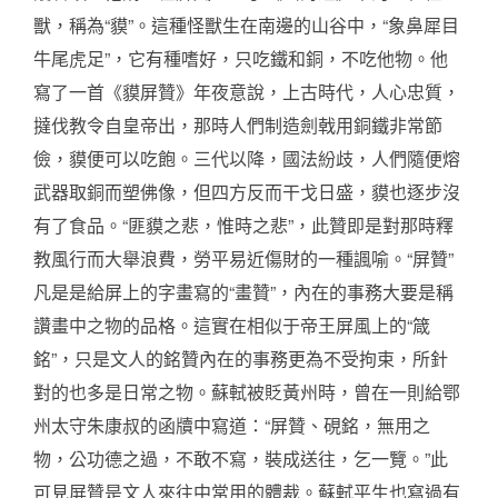
獸，稱為“貘”。這種怪獸生在南邊的山谷中，“象鼻犀目
牛尾虎足”，它有種嗜好，只吃鐵和銅，不吃他物。他
寫了一首《貘屏贊》年夜意說，上古時代，人心忠質，
撻伐教令自皇帝出，那時人們制造劍戟用銅鐵非常節
儉，貘便可以吃飽。三代以降，國法紛歧，人們隨便熔
武器取銅而塑佛像，但四方反而干戈日盛，貘也逐步沒
有了食品。“匪貘之悲，惟時之悲”，此贊即是對那時釋
教風行而大舉浪費，勞平易近傷財的一種諷喻。“屏贊”
凡是是給屏上的字畫寫的“畫贊”，內在的事務大要是稱
讚畫中之物的品格。這實在相似于帝王屏風上的“箴
銘”，只是文人的銘贊內在的事務更為不受拘束，所針
對的也多是日常之物。蘇軾被貶黃州時，曾在一則給鄂
州太守朱康叔的函牘中寫道：“屏贊、硯銘，無用之
物，公功德之過，不敢不寫，裝成送往，乞一覽。”此
可見屏贊是文人來往中常用的體裁。蘇軾平生也寫過有