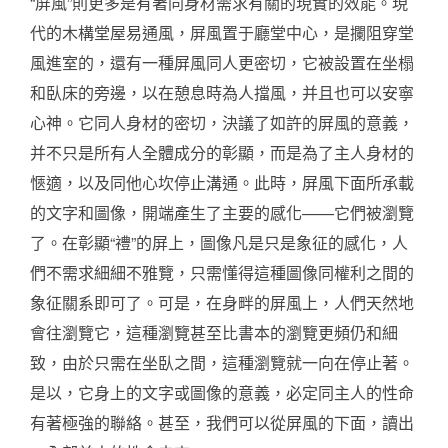
“屏風”則更多是有著同身材需求有關的現實的效能。現
代的木構堂屋易通風，屏風置于廳堂中心，是攔阻穿堂
風進室的，還有一種屏風同人更密切，它被設置在坐榻
和臥床的旁邊，以在憩息時為人擋風，并且也可以安寧
心神。它同人身材的密切，決議了如許的屏風的意義，
并不只是所有人全體成分的彰顯，而是為了主人身材的
愜適，以及同他心坎停止溝通。此時，屏風下面所承載
的文字和圖像，開端產生了主要的感化——它們被瀏覽
了。在彰顯“禮”的屏上，圖像凡是只是象征的感化，人
們不需求細細不雅覽，只需懂得這種圖像同權利之間的
象征關系即可了。可是，在身畔的屏風上，人們天然地
會往瀏覽它，這種瀏覽甚至比書本的瀏覽更頻仍和細
致，由於只需在坐臥之間，這種瀏覽就一向在停止著。
是以，它身上的文字或圖像的意義，必定同主人的性命
有著極強的聯絡。甚至，我們可以從屏風的下面，讀出