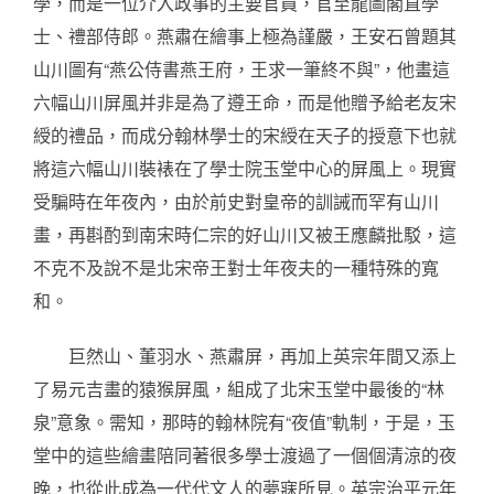
學，而是一位介入政事的主要官員，官至龍圖閣直學
士、禮部侍郎。燕肅在繪事上極為謹嚴，王安石曾題其
山川圖有“燕公侍書燕王府，王求一筆終不與”，他畫這
六幅山川屏風并非是為了遵王命，而是他贈予給老友宋
綬的禮品，而成分翰林學士的宋綬在天子的授意下也就
將這六幅山川裝裱在了學士院玉堂中心的屏風上。現實
受騙時在年夜內，由於前史對皇帝的訓誡而罕有山川
畫，再斟酌到南宋時仁宗的好山川又被王應麟批駁，這
不克不及說不是北宋帝王對士年夜夫的一種特殊的寬
和。
巨然山、董羽水、燕肅屏，再加上英宗年間又添上
了易元吉畫的猿猴屏風，組成了北宋玉堂中最後的“林
泉”意象。需知，那時的翰林院有“夜值”軌制，于是，玉
堂中的這些繪畫陪同著很多學士渡過了一個個清涼的夜
晚，也從此成為一代代文人的夢寐所見。英宗治平元年