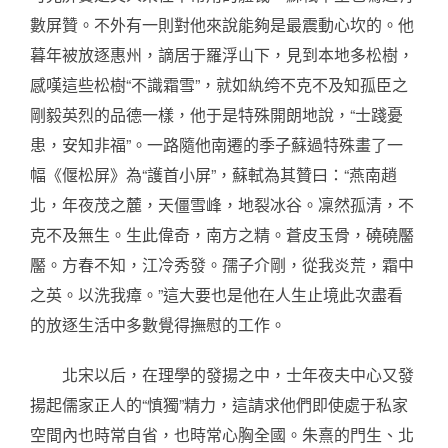
數屏贊。不外有一則對他來說能夠是最震動心坎的。他
暮年被放逐惠州，謫居于羅浮山下，見到本地多松樹，
感嘆這些松樹“不識霜雪”，就如紈绔不克不及知孤臣之
剛毅英烈的品德一樣，他于是特殊開朗地說，“士踐憂
患，安知非福”。一路隨他南遷的季子蘇過特殊畫了一
幅《偃松屏》為“護首小屏”，蘇軾為其贊曰：“燕南趙
北，年夜茂之麓，天僵雪峰，地裂冰谷。凜然孤清，不
克不及無生。生此偉奇，南方之精。蒼皮玉骨，磽磽靨
靨。方春不知，江冷秀發。孺子介剛，從我炎荒，霜中
之英。以洗我瘴。”這大要也是他在人生止境此次盡看
的放逐生活中多數覺得撫慰的工作。
北宋以后，在理學的發揚之中，士年夜夫中心又發
揚起儒家正人的“慎獨”精力，這請求他們即使處于私家
空間內也時常自省，也時常心胸全國。朱熹的門生、北