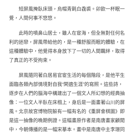
短屏風掩臥床頭，烏帽青氈白毳裘。卯飲一杯眠一
覺，人間何事不悠悠。
此時的噴鼻山居士，雖人在宦海，但全無對任何名
利的迷戀，屏風帶給他的，是一種舒服而眠的體驗，在
這種體驗中，他覺得本身放下了一切的人間羈絆，取得
了真正的不受拘束。
屏風隨同著白居易官宦生活的每個階段，是他平生
面臨各類內部情境對自我“閑適生涯”的寫照。這些詩，
逐步在人們的腦海中構建出了一個文人所幻想的經典抽
像：一位文人半臥在床榻上，身后是一面畫著山川的屏
風。北京故宮博物院躲有一幅有名的《重屏會棋圖》即
是這一抽像的晚期例證。這幅畫原作者是南唐畫家顧閎
中，今朝傳播的是一幅宋摹本。畫中是南唐中主李璟同