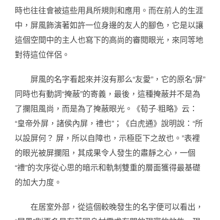
時也往往會被這些用具所規則和應用。而在前人的生涯
中，屏風飾演著如許一位身邊的友人的腳色，它是以讓
這個空間中的主人也寫下的高尚的審閱眼光，來同等地
對待這位伴侶。
屏風的名字看起來并沒有那么“友愛”，它的原名“屏”
同時也有動詞“掩蔽”的寄義，最後，這種掩蔽并不是為
了攔阻風尚，而是為了掩蔽眼光。《荀子·粗略》云：
“皇帝外屏，諸侯內屏，禮也”；《白虎通》說明說：“所
以設屏何？ 屏，所以自障也，示極臣下之故也。”表裡
的眼光被屏攔阻，其成果令人發生的肅靜之心，一個
“禮”的次序從心思的暗示和軌制雙重的層面獲得最基礎
的加大力度。
在居室外部，從這個較晚發生的名字便可以看出，