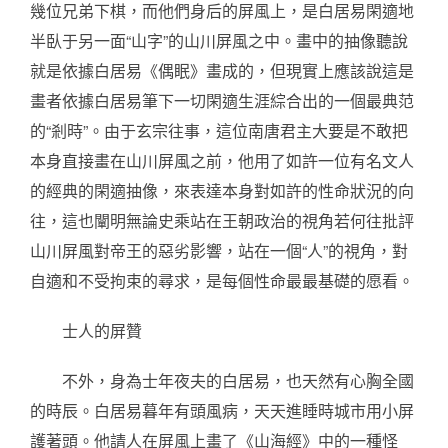
幾位兄弟下棋，而他們身后的屏風上，是白居易閑適地
半臥于另一面“山字”的山川屏風之中。畫中的抽像聽說
就是依據白居易《偶眠》畫成的，但現實上應該說這是
畫者依據白居易筆下一切閑適生涯綜合出的一個最典范
的“剎時”。由于玄宗往事，這位南唐君主大要是不敢把
本身直接畫在山川屏風之前，他用了如許一位有名文人
的經典的閑適抽像，來表達本身對如許的性命狀況的向
往，這也闡明無論史乘站在王朝政治的視角若何往批評
山川屏風對帝王的惡劣影響，站在一個“人”的視角，對
自適和不受拘束的尋求，是每個性命最最基礎的愿看。
士人的屏贊
不外，身為士年夜夫的白居易，也天然有心胸全國
的時辰。白居易暮年有頭風病，天天進睡時城市用小屏
護著頭。他請人在屏風上畫了《山海經》中的一種怪