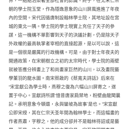
界，一點點沾染著全部社會的認識。終于，在北宋仁宗
朝的學士院玉堂，作為隱逸意象的山川屏風進進了年夜
內的空間。宋代因循唐制設翰林學士院，其地址設在宮
城的東北一隅。學士院的學士現實上充任了天子的參
謀，這一機構不單影響到天子的決議計劃，仍是除天子
外政權的最高執掌者宰相的直接起源，是以可以說，這
是一個很是嚴厲的行政機構。可是，由于對士年夜夫的
開通政策，在宋朝樹立之初的太宗時代，學士院的兩壁
就被答應分辨畫上了和尚畫家巨然的山川，以及畫院藝
學董羽的龍水圖。南宋蔡啟的《蔡寬夫詩話》后來在
“宋宣獻公為學士時，燕穆之復為六幅山川屏寄之，遂
置于中心。宣獻詩所謂‘憶昔唐家扃禁地，粉壁曲龍聞曩
記。承明意象今頓還，永與鑾坡為故事’是也。”宋宣獻
公即宋綬，其在仁宗天圣年間為翰林學士，而這幅畫的
作者燕肅，字穆之，他的成分卻并不是翰林待詔或是藝