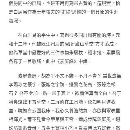
個房間中的屏風，也是不用再刻畫古賢的。這現實上恰
是白居易作為士年夜夫的“吏隱”思惟的一個具象的生涯
寫照。
在白居易的平生中，寫過很多同屏風有關的詩。元
和十二年，他被貶江州后的居所“廬山草堂”方才落成，
他為草堂中最愛好的三件事物朱藤杖、蟠木幾、素屏風
各寫了一首歌謠。此中《素屏謠》中說：
素屏素屏，胡為乎不文不飾，不丹不青？ 當世豈無
李陽冰之篆字，張旭之字跡，邊鸞之花鳥，張璪之松
石？ 吾不令加一點一畫于其上，欲爾保真而全白。吾于
噴鼻爐峰下置草堂，二屏倚在工具墻。夜如明月進我
室，曉如白云圍我床。我心久養浩然氣，亦欲與爾表里
相輝光。爾不見當今甲第與王宮，織成步障錦屏風。綴
珠陷鈿貼云母，五金七寶相小巧。貴豪待此方好看，然