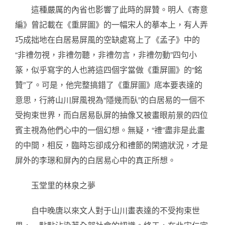
這種嚴厲的內省也影響了此時的屏贊。明人《寄意
編》曾記載在《重屏圖》的一幅宋人的摹本上，有人弄
巧成拙地在白居易屏風的空缺處寫上了《孟子》中的
“非禮勿視，非禮勿聽，非禮勿言，非禮勿動”四句小
篆，似乎寫字的人也將這四個字當做《重屏圖》的“銘
贊”了。可是，他完整搞錯了《重屏圖》底本要表達的
意思，行將山川屏風視為“隱幾而臥”的白居易的一個不
受拘束世界，而白居易臥屏的抽像又被畫眼前景的四位
賓主視為他們心中的一個幻想。無疑，“禮”盡非是此畫
的中間，相反，臨時忘卻成分和禮節的閑適狀況，才是
屏外的李璟和屏內的白居易心中的真正所想。
玉堂里的林泉之夢
自中晚唐以來文人對于山川畫表達的不受拘束世