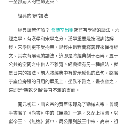
一全部前人的性命史來。
經典的“屏”讀法
經典該若何讀？
會議室出租
起首有學術的讀法。六
經之學，有漢學和宋學之分，漢學重要是按照訓詁解
經，宋學則更不受拘束，是經由過程闡釋義理來懂得經
文。其次有展現的讀法，這即是將經典刻于石碑，置于
公共的空間之中供人不雅覽。經典還有另一種讀法，就
是日常的讀法。前人將經典中有警示感化的章句，銘寫
于座位旁邊的日用的屏風上，坐臥不雅之，晝夜省之，
這即是“朝乾夕惕”最直不雅的畫面。
開元初年，唐玄宗的賢臣宋璟為了勸誡玄宗，曾親
手書寫了《尚書》中的《無逸》一篇，又配上插圖，以
獻帝王。《無逸》篇中，周公羅列殷王中宗、高宗、祖