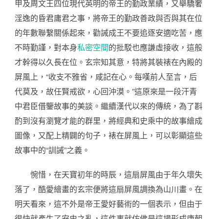
甲及周文王四位現代英明的帝王的勤政業績，又舉驕奢
淫逸的昏君庸君之事，將帝王的勤政善政與否與其在位
的年數聯繫關係起來，勸誡成王不要追逐安適吃苦，應
不時勤謹，對本身
私密空間
的批駁也應謙虛接收，這般
才幹得以久長在位。玄宗知其意，特將其裝裱在內殿的
屏風上，“收支不雅省，咸記在心。每嘆前人至言，后
代莫及，故任賢戒欲，心回沖漠。”這原來是一段汗青
中君臣借鑒故事的美談。繼續漢代以來的傳統，為了斟
酌到沒有瀏覽才能的群里，將經典和史乘中的故事繪成
圖像，又配上精闢的句子，裱在屏風上，可以彰顯這些
故事中的“訓誡”之義。
惋惜，在天寶初年的時辰，這扇屏風由于年久壞失
落了，酷愛繪畫的玄宗便將這扇屏風調換為山川畫。在
明天看來，這不外是帝王愛好藝術的一個表示，但由于
很快就產生了安史之亂，這件事就仿佛是這場形成唐朝