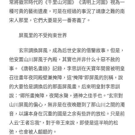
常將徽宗時代的《千里山河圖》《清明上河圖》視為一
種可貴的藝術遺產，可是在經過的事況了靖康之難的南
宋人那里，它們大要是另一番寄義了。
屏風里的不受拘束世界
玄宗調換屏風，成為后世史家的借鑒故事。但是，
他安置山川屏風于內殿，其實也并非什么十惡不赦的
事。《唐朝名畫錄》記錄，李思訓在天寶年間曾被明皇
召往畫年夜同殿壁兼掩障，這“掩障”即屏風的別稱，說
的大要恰是調換后的那面屏風畫。后來明皇對李思訓
說：“卿所畫掩障，夜聞水聲，通神之佳手也。”玄宗對
山川屏風的偏心，無非是在夜晚聽到了那山川之間的濁
音，以讓本身在沉重的國是之余有些許的放松。只是前
人云“王者忘我”，對于帝王來說，即使是這半晌的松
弛，也會被人齟齬的。