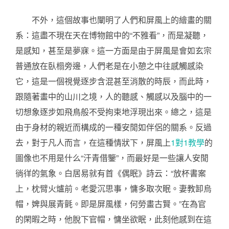
不外，這個故事也闡明了人們和屏風上的繪畫的關
系：這盡不現在天在博物館中的“不雅看”，而是凝聽，
是感知，甚至是夢寐。這一方面是由于屏風是會如玄宗
普通放在臥榻旁邊，人們老是在小憩之中往感觸感染
它，這是一個視覺逐步含混甚至消散的時辰，而此時，
跟隨著畫中的山川之境，人的聽感、觸感以及腦中的一
切想象逐步如飛鳥般不受拘束地浮現出來。總之，這是
由于身材的親近而構成的一種安閒如伴侶的關系。反過
去，對于凡人而言，在這種情狀下，屏風上
1對1教學
的
圖像也不用是什么“汗青借鑒”，而最好是一些讓人安閒
徜徉的氣象。白居易就有首《偶眠》詩云：“放杯書案
上，枕臂火爐前。老愛沉思事，慵多取次眠。妻教卸烏
帽，婢與展青氈。即是屏風樣，何勞畫古賢。”在為官
的閑暇之時，他脫下官帽，慵坐欲眠，此刻他感到在這