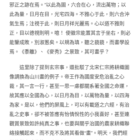
邪正之跡在焉。”以此為圖，六合在心，流出萬物；以
此為量，日月在目，光宅四海。不雅心于此，則六合沖
氣生焉；注視于此，則日月祥光麗焉。心以道不雅則
正，目以德視則明。噫！ 使徽宗能置其言于坐右，則必
能鑒成敗，別淑慝矣。以規為瑱，聽之藐藐，而畫學設
焉。《黍離》、《麥秀》之景致，其可畫乎？
這里除了提到玄宗事，還批駁了北宋仁宗將耕織圖
像調換為山川畫的例子。帝王作為國度安危治亂之心
裁，其一言一行，甚至一思一慮都關系著全國之命運，
故其應以全國為心，以日月為目，以萬物為量，以四海
為家。是以，他們的屏風上，可以有載道之六經，有治
亂之史事，卻不被答應有怡情悅性的小我喜好，甚至連
觀賞景致如許純真之事，也要與關乎治國的農家耕織聯
絡接觸起來，而不克不及將其看做“畫”。明天，我們經