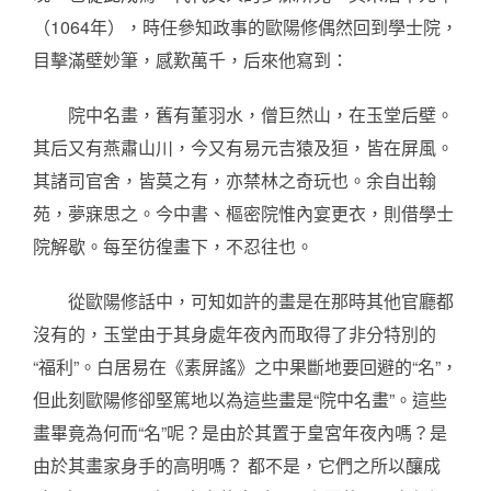
（1064年），時任參知政事的歐陽修偶然回到學士院，
目擊滿壁妙筆，感歎萬千，后來他寫到：
院中名畫，舊有董羽水，僧巨然山，在玉堂后壁。
其后又有燕肅山川，今又有易元吉猿及狟，皆在屏風。
其諸司官舍，皆莫之有，亦禁林之奇玩也。余自出翰
苑，夢寐思之。今中書、樞密院惟內宴更衣，則借學士
院解歇。每至彷徨畫下，不忍往也。
從歐陽修話中，可知如許的畫是在那時其他官廳都
沒有的，玉堂由于其身處年夜內而取得了非分特別的
“福利”。白居易在《素屏謠》之中果斷地要回避的“名”，
但此刻歐陽修卻堅篤地以為這些畫是“院中名畫”。這些
畫畢竟為何而“名”呢？是由於其置于皇宮年夜內嗎？是
由於其畫家身手的高明嗎？ 都不是，它們之所以釀成