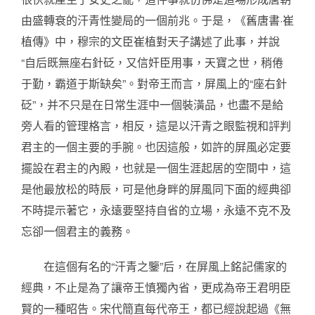
由盛轉衰的汗青性變局的一個前兆。于是，《舊唐書·崔
植傳》中，穆宗的文臣崔植對天子講述了此事，并說
“自后既無座右針砭，又信奸臣用事，天寶之世，稍倦
于勤，霸道于斯缺矣”。對帝王而言，屏風上的“座右針
砭”，并不只是在日常生涯中一個裝潢品，也盡不是給
旁人看的管理格言，相反，這是以汗青之眼監視和評判
君主的一個主要的手腕。也因這般，如許的屏風必定要
擺設在君主的內殿，也就是一個生涯起居的空間中，這
是他最放松的時辰，可是他身畔的屏風同下面的經典卻
不時提示著它，永遠要堅持自省的立場，永遠不克不及
忘卻一個君主的義務。
在這個有名的“汗青之鑒”后，在屏風上銘記儒家的
經典，不止是為了讓帝王慎獨內省，更成為帝王君明臣
賢的一種昭告。宋代簡直每代帝王，都已經說起過《無