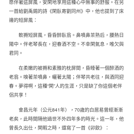
愿伴著這屏風，安閑地享用這種心中無事的舒服。在另
一首給劉禹錫的詩《閑臥寄劉同州》中，他也提到了床
邊的短屏風：
軟褥短屏風，昏昏醉臥翁。鼻噴鼻茶熟后，腰熱日
陽中。伴老琴長在，迎春酒不空。不幸閑氣息，唯欠與
君同。
在柔嫩的被褥和素雅的枕屏間，昏睡著一個醉酒的
老翁。嗅著茶噴鼻，曬著太陽；伴琴共老往，與酒同迎
春。夢得啊，這種“閑”人的生涯，只是缺了你這個老伴
侶共享！
會昌元年（公元841年），70歲的白居易曾經漸漸
老矣，此時間隔他過世不外四年多的時光。這一年，他
曾長久出仕，閑暇之時，還寫了一首《卯飲》：