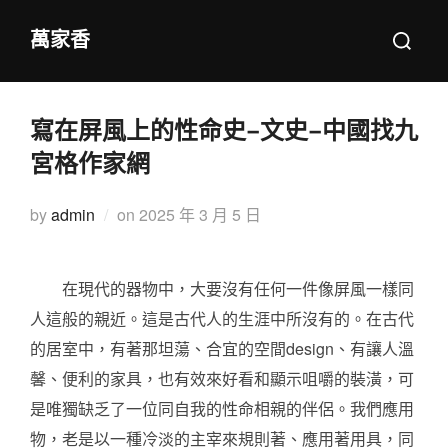
Skip
Search
萬家香
to
for:
content
寫在屏風上的性命史–文史–中國找九
宮格作家網
Posted
by
admin
on
2025 年 3 月 5 日
on
在現代的器物中，大要沒有任何一件像屏風一樣同
人這般的親近。這是古代人的生涯中所沒有的。在古代
的居室中，有著那坦蕩、合宜的空間design、有讓人溫
馨、便利的家具，也有效來好看和顯示咀嚼的裝潢，可
是唯獨缺乏了一位同自我的性命相親的伴侶。我們應用
物，老是以一種冷淡的主宰來規則著、應用著用具，同