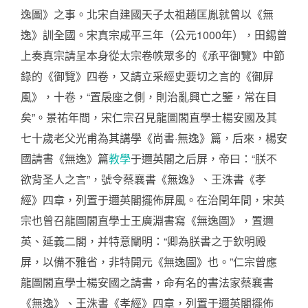
逸圖》之事。北宋自建國天子太祖趙匡胤就曾以《無
逸》訓全國。宋真宗咸平三年（公元1000年），田錫曾
上奏真宗請呈本身從太宗卷帙眾多的《承平御覽》中節
錄的《御覽》四卷，又請立采經史要切之言的《御屏
風》，十卷，“置扆座之側，則治亂興亡之鑒，常在目
矣”。景祐年間，宋仁宗召見龍圖閣直學士楊安國及其
七十歲老父光甫為其講學《尚書·無逸》篇，后來，楊安
國請書《無逸》篇
教學
于邇英閣之后屏，帝曰：“朕不
欲背圣人之言”，號令蔡襄書《無逸》、王洙書《孝
經》四章，列置于邇英閣擺佈屏風。在治閏年間，宋英
宗也曾召龍圖閣直學士王廣淵書寫《無逸圖》，置邇
英、延義二閣，并特意闡明：“卿為朕書之于欽明殿
屏，以備不雅省，非特開元《無逸圖》也。”仁宗曾應
龍圖閣直學士楊安國之請書，命有名的書法家蔡襄書
《無逸》、王洙書《孝經》四章，列置于邇英閣擺佈