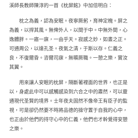
溪師長教師陳淳的一首《枕屏銘》中加倍明白：
枕之為義，認為安眠。夜寧厥躬，育神定魄。屏之
為義，以捍其風。無俾外人，以間于中。中無外間，心
逸體胖。一寤一寐，一由乎天。寂感之妙，如晝之正。
可通周公，以達孔圣。夜氣之清，于斯以存。仁義之
良，不復爾昏。咨爾司寐，無曠厥職。一憩之樂，實汝
其翼。
用來讓人安眠的枕屏，隔斷著裡面的世界，也正是
以，身處此中可以感觸感染到六合之中的肅然，可以靈
通現代圣賢的境界。士年夜夫固然不像帝王有臣子的監
視，可是卻仍然要不時將品德的操守置于自我的心中，
也正由於他們的持守心中的仁義，他們也才幹覺得安憩
之樂。