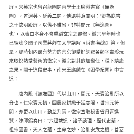
屏。宋英宗也曾召龍圖閣直學士王廣淵書寫《無逸
圖》，置邇英、延義二閣，他還特意闡明：“卿為朕書
之于欽明殿屏，以備不雅省，非特開元《無逸圖》
也”，以表白本身不會重蹈玄宗之覆轍。徽宗早年時也
已經號令國子司業蔣靜在太學講解《尚書·無逸》篇，但
是，那時朝內最有勢力的蔡京卻愛好網羅各類字畫珍玩
來取悅熱愛藝術的徽宗。徽宗對其愈加寵任，種下靖康
之果。關于這段史事，南宋王應麟在《困學紀聞》中言
道：
唐內殿《無逸圖》代以山川，開元、天寶治亂所以
分也。仁宗寶元初，圖農家耕織于延春閣，哲宗元符
間，亦更以山川，勤怠判焉。徽宗宣取秘書省丹青進
覽，陳師錫奏曰：“六經載道，諸子談理，歷代史籍，
祖宗圖書，天人之蘊，生命之妙，治亂安危之機，善惡