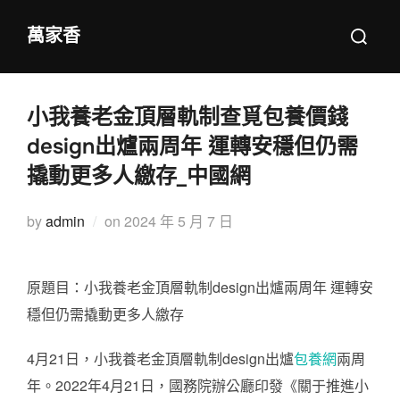
Skip
Search
萬家香
to
for:
content
小我養老金頂層軌制查覓包養價錢
design出爐兩周年 運轉安穩但仍需
撬動更多人繳存_中國網
Posted
by
admin
on
2024 年 5 月 7 日
on
原題目：小我養老金頂層軌制design出爐兩周年 運轉安
穩但仍需撬動更多人繳存
4月21日，小我養老金頂層軌制design出爐
包養網
兩周
年。2022年4月21日，國務院辦公廳印發《關于推進小