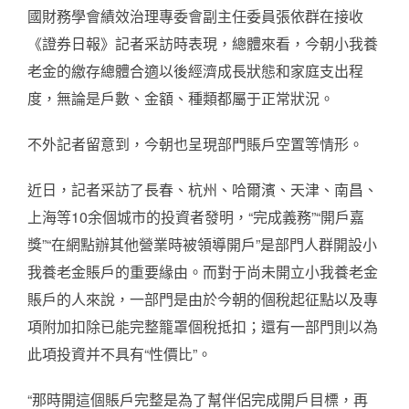
國財務學會績效治理專委會副主任委員張依群在接收
《證券日報》記者采訪時表現，總體來看，今朝小我養
老金的繳存總體合適以後經濟成長狀態和家庭支出程
度，無論是戶數、金額、種類都屬于正常狀況。
不外記者留意到，今朝也呈現部門賬戶空置等情形。
近日，記者采訪了長春、杭州、哈爾濱、天津、南昌、
上海等10余個城市的投資者發明，“完成義務”“開戶嘉
獎”“在網點辦其他營業時被領導開戶”是部門人群開設小
我養老金賬戶的重要緣由。而對于尚未開立小我養老金
賬戶的人來說，一部門是由於今朝的個稅起征點以及專
項附加扣除已能完整籠罩個稅抵扣；還有一部門則以為
此項投資并不具有“性價比”。
“那時開這個賬戶完整是為了幫伴侶完成開戶目標，再