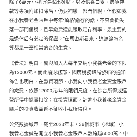
除了6萬元小我所得稅出發點，以及供養白叟、房貸存
款等專項附加扣除后，仍要補繳一部門個稅。但假如我
在小我養老金賬戶中每年‘頂格’繳存的話，不只會抵失
落一部門個稅，且早繳費還能賺取定存利率，最主要的
是退休后有必定的保證。”在馬密斯看來，這無論怎么
算都是一筆相當適合的生意。
《看法》明白，餐與加入人每年交納小我養老金的下限
為12000元。而此前財務部、國度稅務總局發布的通知
佈告也明白，在繳費環節，小我向小我養老金資金賬戶
的繳費，依照12000元/年的限額尺度，在綜合所得或運
營所得中據實扣除；在投資環節，計進小我養老金資金
賬戶的投資收益暫不征收小我所得稅。
公然數據顯示，截至2023年末，36個城市（地域）小
我養老金試點開立小我養老金賬戶人數跨越5000萬。中