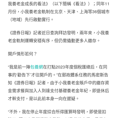
我養老金成長的看法》（以下簡稱《看法》）；同年11
月份，小我養老金軌制在北京、天津、上海等36個城市
（地域）先行啟動實行。
《證券日報》記者近日查詢拜訪發明，兩年來，小我養
老金軌制運轉安穩有序，但仍需撬動更多人繳存。
開戶情形若何？
“我是前一陣
包養網
在打點2023年度個稅匯總后，在同
事的‘勸告下’才往開戶的。”在郵政體系任務的馬密斯告
知《證券日報》記者，由于小我養老金賬戶中的繳存資
金需求餐與加入人到達支付基礎養老金年紀，即退休后
才幹支付，是以此前本身一向在遲疑。
“不外，我在停止年度綜合所得匯算時發明，即使是扣