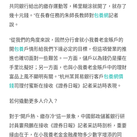
共同銀行給出的繳存運動等，稀里糊涂就開了，就存了
幾十元錢。”在長春任務的朱師長教師對
包養網
記者
說。
“從我們的角度來說，固然分行會就小我養老金賬戶的
開
包養
戶情形給我們下達必定的目標，但這項營業的推
進也確切面對一些艱苦。一方面，儲戶以為錢仍是攥在
手里比擬好；另一方面，也與小我養老金賬戶中的理財
富品上風不顯明有關。”杭州某貿易銀行客戶
包養網價
錢
司理付蜜斯在接收《證券日報》記者采訪時表現。
若何撬動更多人介入？
對于“開戶熱、繳存冷”這一景象，中國郵政儲蓄銀行研
討員婁飛鵬在接收《證券日報》記者采訪時剖析，重要
緣由在于，在小我養老金金融產物多少數字增添的同