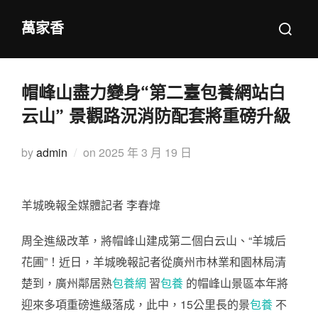
Skip
Search
萬家香
to
for:
content
帽峰山盡力變身“第二臺包養網站白
云山” 景觀路況消防配套將重磅升級
Posted
by
admin
on
2025 年 3 月 19 日
on
羊城晚報全媒體記者 李春煒
周全進級改革，將帽峰山建成第二個白云山、“羊城后
花圃”！近日，羊城晚報記者從廣州市林業和園林局清
楚到，廣州鄰居熟
包養網
習
包養
的帽峰山景區本年將
迎來多項重磅進級落成，此中，15公里長的景
包養
不