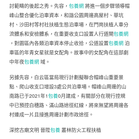
討範疇的後起之秀。先容，
包養網
將進一個步驟領導帽
峰山整合優化泊車資本，和諧公園周邊高屋村、華坑
村、沙田村等村社扶植生態泊車場，在門崗扶植人車分
流體系和安檢體系，在重要收支口設置人行道閘
包養網
，對園區內各類泊車資本停止收拾，公道設置
包養網
泊
車區的年青女星就是女配角。故事中的女配角在這部劇
中年夜
包養網
域。
另據先容，白云區當局現行計劃擬聯合帽峰山重要景
點、爬山收支口增設3處公共泊車場。帽峰山周邊的山
南路已于2021年1
包養
0月建成，有關部分在現行控規
中已預控白穗路、滿山路途徑紅線，將來無望將周邊各
村連成一片且接進周邊計劃市政途徑。
深挖古廟文明 晉陞
包養
叢林防火工程扶植