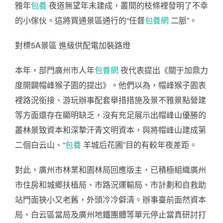
雅年
包養
夜道無望年末建成，叢間的枝條裡發明了不幸
的小傢伙。這將買通景區通行的“任督
包養網
二脈”。
對標5A景區 進級供配電加裝路燈
本年，部門廣州市人年
包養網
夜代表提出《關于加鼎力
度開闢帽峰猴子園的提出》。他們以為，帽峰猴子園表
裡路況銜接、游玩辦事配套舉措措施及景不雅景點營建
等方面還存在顯明缺乏，沒有充足展示出帽峰山優勝的
叢林景致資本和深摯汗青文明資本，與將帽峰山建成第
二個白云山、“
包養
羊城后花圃”目的有較年夜差距。
對此，廣州市林業和園林局回應版主，已積極組織廣州
市住房和城鄉扶植局、市路況運輸局、市計劃和自救助
站門面狹小又老舊，外頭冷冷僻清。辦事臺前面然資本
局、白云區當局及廣州地鐵團體等單元停止當真研討打