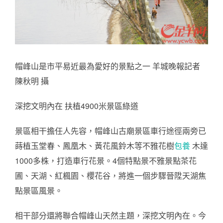
帽峰山是市平易近最為愛好的景點之一 羊城晚報記者
陳秋明 攝
深挖文明內在 扶植4900米景區綠道
景區相干擔任人先容，帽峰山古廟景區車行途徑兩旁已
蒔植玉堂春、鳳凰木、黃花風鈴木等不雅花樹
包養
木達
1000多株，打造車行花景。4個特點景不雅景點茶花
圃、天湖、紅楓園、櫻花谷，將進一個步驟晉陞天湖焦
點景區風景。
相干部分還將聯合帽峰山天然主題，深挖文明內在。今