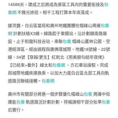
14588米，建成之后將成為景區工具向的重要銜接及
包
養網
不雅光途徑。相干工程打算本年底落成。
據流露，白云區當局和廣州地鐵團體在帽峰山周邊
包養
網
計劃扶植X3線。線路起于東鏡站，沿計劃鎮南路展
設，止于和龍科技谷站，串聯
包養
帽峰山叢林公園、空
港經濟區，經由過程與廣佛環城際、地鐵18號線、22號
線、34號【穿越/更生】紅刺北《用美貌勾結年夜佬》
【已結束+番外】線太和
包養網
、方石車站接駁，完成
與城際地鐵疾速換乘，以加大力度白云區北部工具向軌
道路況聯絡接觸。
包養網
廣州市有關部分將進一個步驟優化帽峰山
包養
周邊中低
運能
包養
軌道路況計劃計劃，待報請相干部分批準
包養
后實行。