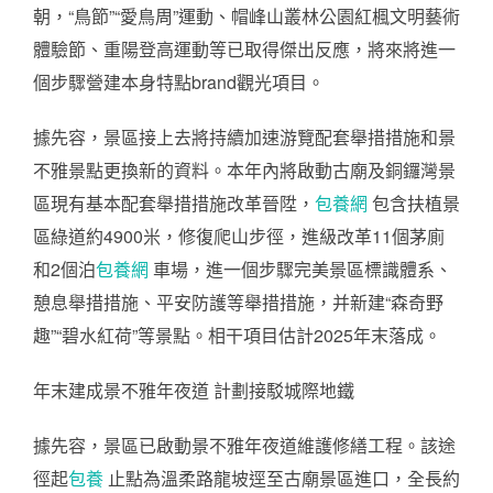
朝，“鳥節”“愛鳥周”運動、帽峰山叢林公園紅楓文明藝術
體驗節、重陽登高運動等已取得傑出反應，將來將進一
個步驟營建本身特點brand觀光項目。
據先容，景區接上去將持續加速游覽配套舉措措施和景
不雅景點更換新的資料。本年內將啟動古廟及銅鑼灣景
區現有基本配套舉措措施改革晉陞，
包養網
包含扶植景
區綠道約4900米，修復爬山步徑，進級改革11個茅廁
和2個泊
包養網
車場，進一個步驟完美景區標識體系、
憩息舉措措施、平安防護等舉措措施，并新建“森奇野
趣”“碧水紅荷”等景點。相干項目估計2025年末落成。
年末建成景不雅年夜道 計劃接駁城際地鐵
據先容，景區已啟動景不雅年夜道維護修繕工程。該途
徑起
包養
止點為溫柔路龍坡逕至古廟景區進口，全長約