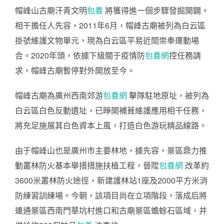
帽峰山古廟汗青文明
包養
將獲得進一個步驟發掘開闢。
相干擔任人先容，2011年6月，帽峰古廟被列為白云區
掛號維護文物單元，現為白云區平易近間崇奉運動場
合。2020年頭，依據下級關于疫情防
包養網
控任務請
求，帽峰古廟暫停對外開放至今。
帽峰古廟為廣州西南郊游
包養網
擊隊駐地原址，被列為
白云區白色反動遺址，已睜開補葺維護應用相干任務，
將充足施展其白色資本上風，打造白色游玩精品線路。
由于帽峰山也是廣州市主要林地，據先容，景區鼎力推
動叢林防火基本舉措措施扶植工程，晉陞
包養網
改革約
3600米叢林防火途徑，新建護林站1座及2000平方米消
防練習訓練場。今朝，該項目尚在立項階段，落成后將
連通景區西南門華坑村進口和古廟景區蟾蜍石區域，并