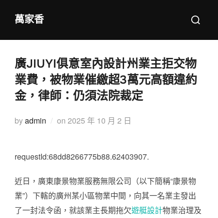
Skip
Search
萬家香
to
for:
content
廣JIUYI俱意室內設計州業主拒交物
業費，被物業催繳超3萬元高額違約
金，律師：仍須法院裁定
Posted
by
admin
on
2025 年 10 月 2 日
on
requestId:68dd8266775b88.62403907.
近日，廣東康景物業服務無限公司（以下簡稱“康景物
業”）下轄的廣州某小區物業中間，向其一名業主發出
了一封法令函，就該業主長期拖欠
遊艇設計
物業治理及