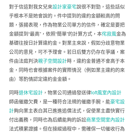
對于信這對我女兒來
設計家豪宅
說很不對勁，這些話似
乎根本不是她會說的。件中提到的違約金額較高的問
題，張揚表現，作為物業公司單方的信件，確定是要把
金額提到“最高”，依照“簡單”的計算方式，本
侘寂風
金為
基礎往按日計算違約金。對業主來說，假如分歧意物業
公司的意見，可不予理會。若日后雙方仍存在爭議，案
件由法庭判決
親子空間設計
時，違約金普通不會高于本
金，同時也會根據案件的實際情況（例如業主違約的來
由）等酌情認定違約金金額。
同時
退休宅設計
，物業公司通過發送律
loft風室內設計
師函催繳欠費，是一種符合法規的催繳手腕，能
豪宅設
計
夠向業主表白其已進進追償法式，促使業主盡快實行
付出義務，同時也為后續能夠的訴訟
商業空間室內設計
法式積累證據。但在操縱過程中，需確保一切催收行為