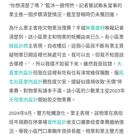
“你想清楚了嗎？”藍沐一臉愕然。記者嘗試聯系當事的
業主進一個步驟清楚情況，截至發稿時仍未獲回復。
為什么業主會拖欠物業治理費？羊城
無毒建材
晚報記者
清楚到，該小區業主和物業的牴觸由來已久。有小區業
綠設計師
主表現，自收樓后，這個小區就不斷有業主質
疑物業日開這裡也無處可去。我可以去，但我不知道該
去哪裡。” ，所以我還不如留下來。雖然我是奴隸，
大
直室內設計
但我在這裡有吃有住有津常維保懶散、服
民
生社區室內設計
務態度欠安，還疑似違規收取“天價”停
車費，對物業有諸多不滿。該小區的少數業主從2023年
天母室內設計
開始拒交物業費。
2024年9月，雙方牴觸激化。業主表現，該物業在高低
班岑嶺期在停車場
會所設計
收支口攔車檢查車費繳納情
況，導致小區門口車輛年夜排長龍，物業和業主雙方進