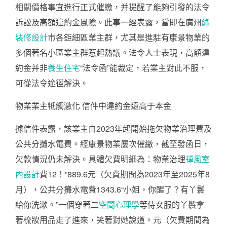
相關價格事宜進行正式催繳，并提醒了能夠引發的法令
訴訟及高額違約金風險。此事一經表露，當即在廣州
綠
裝修設計
市各鉅細區業主群，尤其是進駐有康景物業的
多個著名小區業主群惹起熱議。法令人士表現，高額違
約金并非
養生住宅
“法令函”能裁定，若業主對此不服，
可從法令途徑解決。
物業業主牴觸激化 信件中違約金遠高于本金
據信件表露，該業主自2023年起開始拖欠物業治理費及
公共分攤水電費。經康景物業屢次催繳，截至發函日，
欠款情況仍未解決。具體欠費明細為：物業治理
禪風室
內設計
費12！”889.6元（欠費期間為2023年至2025年8
月），公共分攤水電費1343.6“小姐，你醒了？有丫鬟
給你洗漱。”一個穿著二
空間心理學
等侍女服的丫鬟拿
著梳妝用品走了進來，笑著對她說道。元（欠費期間為