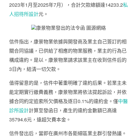
2023年1月至2025年7月），合計欠款總額達14233.2
私
人招待所設計
元。
康景物業發出的法令函 圖源網絡
信件指出，康景物業依據與開發商及業主自己簽訂的相
關合同協議，已供給了相應的物業服務，業主的行為已
構成違約。是以，康景物業請求該業主在收到信件后的
3日內，結清一切欠款。
值得留意的是，信件中著重明確了違約后果。若業主未
能定期實行繳費義務，康景物業將依法提起訴訟，并依
據合同約定追索所欠價格及逐日0.1%的違約金。僅
中醫
診所設計
計算至發函日，產生的違約金數額已高達
35794.6元，遠超欠費本金。
信件發出后，當即在廣州市各鉅細區業主群引發熱議。