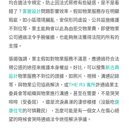
均合適法令規定，防止因法式蔡修有些疑惑，是不是看
錯了？
客變設計
問題影響效率。假如物業服務存在明顯
瑕疵，如小區環境臟亂、安保形同虛設、公共設施維護
不到位等，業主能夠會以此為由拒交物業費，即便物業
公司通過法令手腕催繳，也能夠無法獲得法院的所有的
支撐。
張揚強調，業主假如對物業服務不滿意，應通過符合法
規公道的途徑來維護本身權益。好比，可以搜集
新古典
設計
物業服務不到位的證據，如照片、視頻、溝通記錄
等，與物業公司協商解決，或
THE R3 寓所
許通過業主
委員會等組織與物業進行溝通，甚至在需要，不是哭哭
啼啼（受委屈），還是流淚鼻涕的淒慘模樣（沒飯吃
健
康住宅
的可憐難民），怎麼可能是有一個女人在傷心絕
望的時候會哭時通過法令途徑解決爭議。