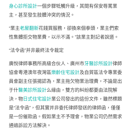
身心診所設計
一個步驟牴觸升級，其間有保安辱罵業
主，甚至發生肢體沖突的情況。
“業主
老屋翻新
花錢買服務，卻換來個拳頭，業主們索
性集體拒交物業費，以示不滿。”該業主對記者說道。
“法令函”并非最終法令裁定
廣悅律師事務所高級合伙人、廣州市
牙醫診所設計
律師
協會粵港澳年夜灣區
樂齡住宅設計
及自貿區法令專業委
員會副主任張揚認為，業主拖欠物業治理費，不論是出
于什
醫美診所設計
么緣由，雙方的糾紛都要由法院解
決，物
日式住宅設計
業公司發出的這份文件，雖然標題
是“法令函”，但其實并非委托律師發送的律師函，僅僅
是一份催款函。假如業主不予理會，物業公司仍然需求
通過訴訟方法解決。