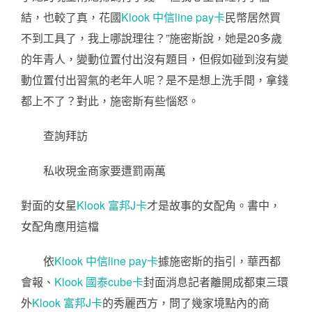
結，也較了真，花國
Klook 中信line pay卡
民幣居然買
不到工具了，我上哪說理往？”施密斯說，她是20多歲
的年青人，變動位置付出沒有題目，但假如碰到沒有變
動位置付出習氣的老年人呢？是不是想上洗手間，拿錢
都上不了？對此，施密斯有些惱怒。
查詢拜訪
私收現金商家要遭罰兩萬
對面的女星
Klook 富邦J卡
才是故事的女配角。書中，
女配角應用這檔
依
Klook 中信line pay卡
據施密斯的指引，華西都
會報、
Klook 國泰cube卡
封面消息記者離開成都東三環
外
Klook 富邦J卡
的秀麗西方，問了幾家境點內的商