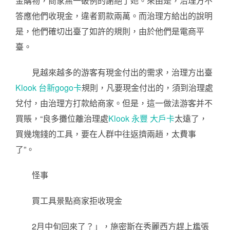
金購物，商家無一破例的謝絕了她。來由是，治理方不
答應他們收現金，違者罰款兩萬。而治理方給出的說明
是，他們確切出臺了如許的規則，由於他們是電商平
臺。
見越來越多的游客有現金付出的需求，治理方出臺
Klook 台新gogo卡
規則，凡要現金付出的，須到治理處
兌付，由治理方打款給商家。但是，這一做法游客并不
買賬，“良多攤位離治理處
Klook 永豐 大戶卡
太遠了，
買幾塊錢的工具，要在人群中往返擠兩趟，太費事
了”。
怪事
買工具景點商家拒收現金
2月中旬回來了？」，施密斯在秀麗西方趕上尷張