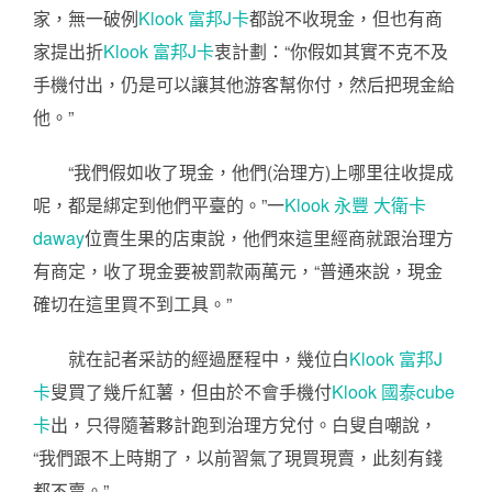
家，無一破例
Klook 富邦J卡
都說不收現金，但也有商
家提出折
Klook 富邦J卡
衷計劃：“你假如其實不克不及
手機付出，仍是可以讓其他游客幫你付，然后把現金給
他。”
“我們假如收了現金，他們(治理方)上哪里往收提成
呢，都是綁定到他們平臺的。”一
Klook 永豐 大衛卡
daway
位賣生果的店東說，他們來這里經商就跟治理方
有商定，收了現金要被罰款兩萬元，“普通來說，現金
確切在這里買不到工具。”
就在記者采訪的經過歷程中，幾位白
Klook 富邦J
卡
叟買了幾斤紅薯，但由於不會手機付
Klook 國泰cube
卡
出，只得隨著夥計跑到治理方兌付。白叟自嘲說，
“我們跟不上時期了，以前習氣了現買現賣，此刻有錢
都不賣。”