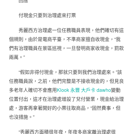
回應
付現金只要到治理處來打票
秀麗西方治理處一位任務職員表現，他們確切有這
個規則，由於是電商平臺，不準商家擅自收現金，“我
們有治理職員在景區巡視，一旦發明商家收現金，罰款
兩萬。”
“假如非得付現金，那就只要到我們治理處來。”該
任務職員說，之前，他們完整是不接收現金的，但見良
多老年人確切不會應用
Klook 永豐 大戶卡 dawho
變動
位置付出，這才在治理處增設了兌付營業，現金給治理
處，游客再拿著開好的小票往取商品，“固然費事，但
也沒措施。”
“秀麗西方面積很年夜，年夜多商家離治理處很