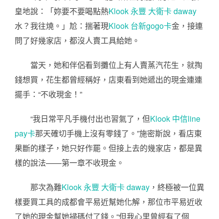
皇地說：「妳要不要喝點熱
Klook 永豐 大衛卡 daway
水？我往燒。」尬：揣著現
Klook 台新gogo卡
金，接連
問了好幾家店，都沒人賣工具給她。
當天，她和伴侶看到攤位上有人賣蒸汽花生，就掏
錢想買，花生都曾經稱好，店東看到她遞出的現金連連
擺手：“不收現金！”
“我日常平凡手機付出也習氣了，但
Klook 中信line
pay卡
那天確切手機上沒有零錢了。”施密斯說，看店東
果斷的樣子，她只好作罷。但接上去的幾家店，都是異
樣的說法——第一章不收現金。
那次為難
Klook 永豐 大衛卡 daway
，終極被一位異
樣要買工具的成都會平易近幫她化解，那位市平易近收
了她的現金幫她掃碼付了錢。“但我心里曾經有了個