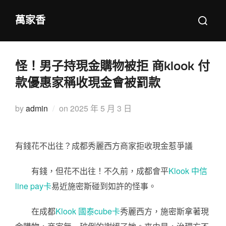
Skip
Search
萬家香
to
for:
content
怪！男子持現金購物被拒 商klook 付
款優惠家稱收現金會被罰款
Posted
by
admin
on
2025 年 5 月 3 日
on
有錢花不出往？成都秀麗西方商家拒收現金惹爭議
有錢，但花不出往！不久前，成都會平
Klook 中信
line pay卡
易近施密斯碰到如許的怪事。
在成都
Klook 國泰cube卡
秀麗西方，施密斯拿著現