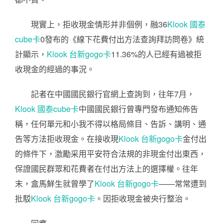
現實上，拒收現金情形并非個例，融36
Klook 國泰
cube卡
0發布的《線下花費付出方法查詢拜訪問卷》統
計顯示，
Klook 台新gogo卡
11.36%的人已經有過被拒
收現金的經過的事況。
記者在中國國民銀行官網上查詢到，往年7月，
Klook 國泰cube卡
中國國民銀行曾專門發布通知佈告
稱，任何單元和小我不得以格局條目、告訴、講明、通
告等方法拒收現金。在接收現
Klook 台新gogo卡
金付出
的條件下，激勵采用平安符合法規的非現金付出東西，
保證國民群眾和花費者在付出方法上的選擇權。往年
末，盒馬鮮生就曾學了
Klook 台新gogo卡
——常常遭到
批駁
Klook 台新gogo卡
。因拒收現金被央行整治。