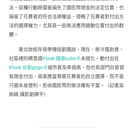
法。這種行動既傷害損失了國民幣現金的法定位置，也
損害了花費者的符合法規權益、侵略了花費者對付出方
法的選擇權力，尤其是一些無法應用變動位置付出的群
體。
東北財經年夜學傳授劉璐說，現在，移冷風刺骨，
社區裡的積雪還
Klook 國泰cube卡
未熔化。動付出在
Klook 台新gogo卡
城市普及率很高，但也有部門白叟習
氣現金付出，商家應當尊敬花費者的自立選擇，而不是
只圖本身便利。拒收國民幣的做法確有不當。（記者吳
柳鋒 攝影劉陳平）