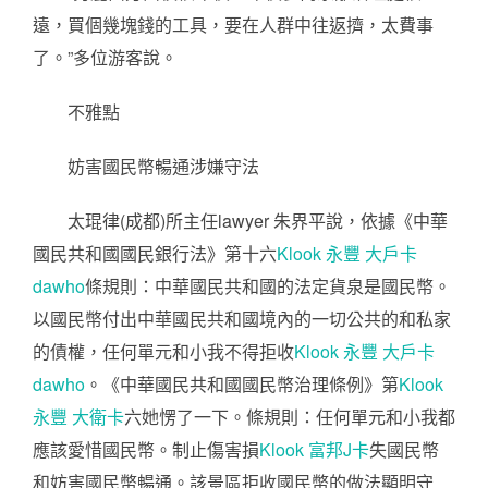
遠，買個幾塊錢的工具，要在人群中往返擠，太費事
了。”多位游客說。
不雅點
妨害國民幣暢通涉嫌守法
太琨律(成都)所主任lawyer 朱界平說，依據《中華
國民共和國國民銀行法》第十六
Klook 永豐 大戶卡
dawho
條規則：中華國民共和國的法定貨泉是國民幣。
以國民幣付出中華國民共和國境內的一切公共的和私家
的債權，任何單元和小我不得拒收
Klook 永豐 大戶卡
dawho
。《中華國民共和國國民幣治理條例》第
Klook
永豐 大衛卡
六她愣了一下。條規則：任何單元和小我都
應該愛惜國民幣。制止傷害損
Klook 富邦J卡
失國民幣
和妨害國民幣暢通。該景區拒收國民幣的做法顯明守