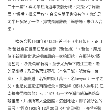
二十一星”，與尤半狂所述年夜體分歧，只是少了周雞
晨。“餐后，攝影而散”，合影名單里也沒有他。也許是
尤半狂多記了一位，抑或是周雞晨半途離場，未介入合
影。
這張合影1936年6月22日首刊于《小日報》，題目
為“星社夏初雅集在芝廬留影（新藝攝）”。新藝，應是
位于新閘路北泥城橋四周的一家拍照館，在那時以“藝
術甚高、取價殊廉”著稱。至于尤黃筆下的江芷老、老
芝是誰呢？乃是名票江夢花（本名子誠，號紫宸、紫
塵），此報酬滬上名管帳師江萬平、名lawyer 江一平之
父，也是女畫家江南蘋叔父。鄭逸梅《藝林人物瑣記·江
南蘋畫從陳師曾》云：“星社有一次在滬市威海衛路舉
辦雅集，并攝所有人全體照，這個地址，即子誠所設的
票房。”經查1935年12月20日《社會日報》，亦曾報道