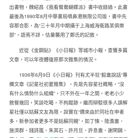
出書物，魏紹昌《我看鴛鴦蝴蝶派》書中收錄過。此書
最後為1990年8月中華書局噴鼻港無限公司版，書中先
容那合影，為“三十年月中期攝于上海威海衛路某俱樂
部”，語焉不詳，估量襲用了鄭氏的記敘。
近從《金鋼鉆》《小日報》等城市小報，查獲多篇
文章，可以年夜體復原那次雅集的情況。
1936年6月9日《小日報》刊有尤半狂“毅盦說話”專
欄文章《記星社初夏雅集》，先是先容星社概略，“沒
有什么情勢什么組織”，只不外在一年之間，老老小少
敘餐幾回，笑談吃喝，不拘蹤跡。繼而辯駁很多人誤解
星社僅以姑蘇文友為限，說實在“邇來由於同社在申者
多，新參加者更多不是姑蘇同親”，如丁悚、陸澹盦、
施濟群、錢詩嵐、朱其石、許月旦、許息盦、謝閑鷗、