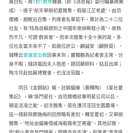
黃白虹、周
1對1教學
雞晨（即《消息報》副刊編纂周冀
成），遂于“前天舉辦初夏雅集，假座江芷老處”，由范
煙橋、趙眠云召集，列席者名單若干，算計為二十二位
社友，有“特為自蘇趕到之中國年夜偵察程小青”，故熱
烈不凡，可謂“群英會”。而本次雅集十全十美的是，多
位社友當天來不了，如兩位許公、顧誠安（顧醉萸）、
錢釋云
會議室出租
因事未到；嚴獨鶴為記者會主席，分
身不暇；錢詩嵐因夫人抱恙，趕回籍照料，姑且出席；
陶冷月赴姑蘇博覽會，也沒法蒞臨。
同日《金鋼鉆》報，註銷貓庵（黃轉陶）《星社夏
集記》，稱“吳門星社，自范煙橋就事明星公司以后，
頓呈活潑之氣”，初次雅集，是在漕河涇冠生園農場。
這一措辭與鄭逸梅的回想略有差別。轉至夏初，又舉辦
雅集，“地址由貓庵借威海衛路老芝寄廬”，其他記敘，
如“程小青自吳門趕來，興趣亦自不淺”，列席者“濟濟得