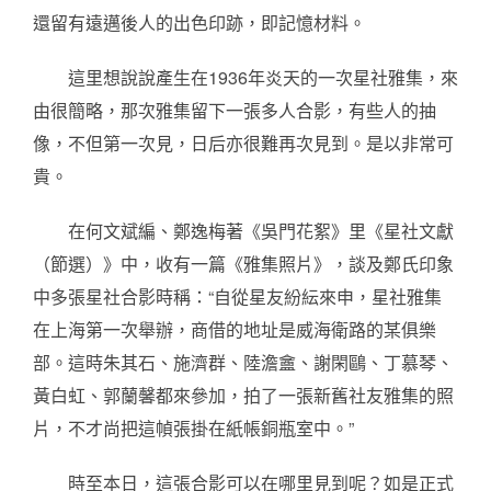
還留有遠邁後人的出色印跡，即記憶材料。
這里想說說產生在1936年炎天的一次星社雅集，來
由很簡略，那次雅集留下一張多人合影，有些人的抽
像，不但第一次見，日后亦很難再次見到。是以非常可
貴。
在何文斌編、鄭逸梅著《吳門花絮》里《星社文獻
（節選）》中，收有一篇《雅集照片》，談及鄭氏印象
中多張星社合影時稱：“自從星友紛紜來申，星社雅集
在上海第一次舉辦，商借的地址是威海衛路的某俱樂
部。這時朱其石、施濟群、陸澹盦、謝閑鷗、丁慕琴、
黃白虹、郭蘭馨都來參加，拍了一張新舊社友雅集的照
片，不才尚把這幀張掛在紙帳銅瓶室中。”
時至本日，這張合影可以在哪里見到呢？如是正式