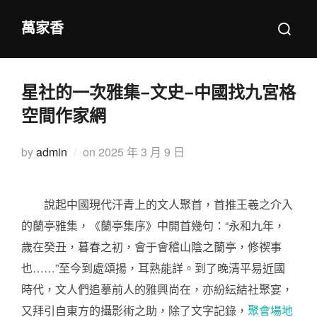
Skip
Search
萬家香
to
for:
content
星社的一次雅集–文史–中國找九宮格
空間作家網
Posted
by
admin
on
2025 年 3 月 9 日
on
說起中國現代汗青上的文人聚首，首推王羲之介入
的蘭亭雅集，《蘭亭集序》中開首幾句：“永和九年，
歲在癸丑，暮春之初，會于會稽山陰之蘭亭，修禊事
也……”至今到處頌揚，耳熟能詳。到了晚清平易近國
時代，文人們追摹前人的雅興尚在，亦紛紜結社聚宴，
又拜引自東方的攝影術之助，除了文字記錄，
聚會場地