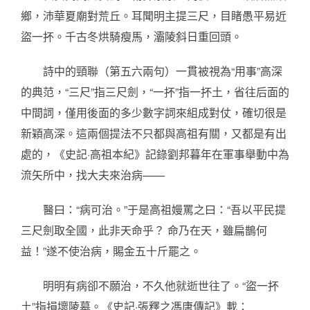
鄉，沛華夏廟對荒丘。耳聞明主提三尺，目睹愚平易近
盜一抔。千古冬烘騎瘦馬，灞陵斜日重回頭。
詩中的頸聯（第五六兩句）一貫被視為“用事”高深
的典范，“三尺”指三尺劍，“一抔”指一抔土，省往后面的
中間詞，僅用後面的多少數字詞來組成對仗，確切很是
新穎高深。這兩個提法不只都與高祖有關，又都是有出
處的，《史記·高祖本紀》記錄劉邦暮年在軍事舉動中為
流矢所中，找大夫來治病——
醫曰：“病可治。”于是高祖嫚罵之曰：“吾以平民提
三尺劍取全國，此非天命乎？ 命乃在天，雖扁鵲何
益！”遂不使治病，賜金五十斤罷之。
明明有病卻不願治，不久他就逝世往了。“盜一抔
土”指損壞陵墓。《史記·張釋之馮唐傳記》載：