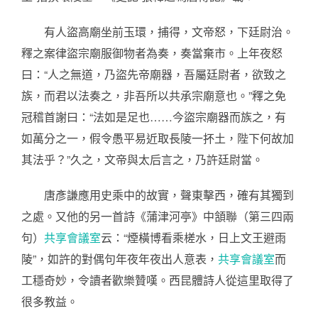
有人盜高廟坐前玉環，捕得，文帝怒，下廷尉治。
釋之案律盜宗廟服御物者為奏，奏當棄市。上年夜怒
曰：“人之無道，乃盜先帝廟器，吾屬廷尉者，欲致之
族，而君以法奏之，非吾所以共承宗廟意也。”釋之免
冠稽首謝曰：“法如是足也……今盜宗廟器而族之，有
如萬分之一，假令愚平易近取長陵一抔土，陛下何故加
其法乎？”久之，文帝與太后言之，乃許廷尉當。
唐彥謙應用史乘中的故實，聲東擊西，確有其獨到
之處。又他的另一首詩《蒲津河亭》中頷聯（第三四兩
句）
共享會議室
云：“煙橫博看乘槎水，日上文王避雨
陵”，如許的對偶句年夜年夜出人意表，
共享會議室
而
工穩奇妙，令讀者歡樂贊嘆。西昆體詩人從這里取得了
很多教益。