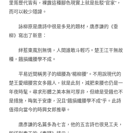
里胥歷代皆有，裸露這種腳色現實上就是批駁“官家”，
而可以較少隱諱。
詠柳原是唐詩中很是多見的題材，唐彥謙的《垂
柳》寫出了新意：
絆惹東風別無情，人間誰敢斗輕巧。楚王江干無故
種，餓損纖腰學不成。
平易近間稱男子的細腰為“楊柳腰”。不用說現代的
楚王愛細腰宮女多餓人，就是此刻，減肥束腰也仍是一
年夜時髦。尋求形體之美本無可厚非，但總是受餓也不
是措施，晦氣于安康，況且“餓損纖腰學不成”乎。此詩
值得向當今的時興女郎推舉。
唐彥謙的名篇多為七言，他的五言詩也很見工夫，