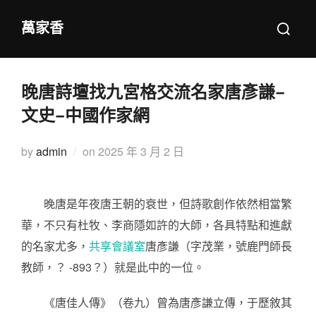
Skip
Search
萬家香
to
for:
content
晚唐詩壇找九宮格交流名家唐彥謙–
文史–中國作家網
Posted
by
admin
on
2025 年 3 月 2 日
on
晚唐是年夜唐王朝的衰世，但詩歌創作依然相當繁
華，不只有杜牧、李商隱如許的大師，各具特點和進獻
的名家尤多，
共享會議室
唐彥謙（字茂業，號鹿門師長
教師，？ -893？）就是此中的一位。
《唐佳人傳》（卷九）曾為唐彥謙立傳，于歷敘其