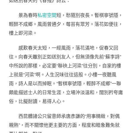
如送別春天的《春殘》詩云：
景為春時
私密空間
短，愁隨別夜長。暫棋寧號隱，
輕醉不成鄉。風雨曾通夕，莓苔有眾芳。落花如便往，
樓上即河梁。
感歎春天太短，一經風雨，落花滿地，促春又回
往。向春天離別正如送別友人，但無須像先前“蘇李詩”
中所說的那樣，必定要“聯袂上河梁”往分別，自家的樓
上就是“河梁”啊。人生況味往往這般。小樓一夜聽風
雨，詩人是以而掉眠。“暫棋寧號隱，輕醉不成鄉”一聯
頗能描述士人的日常生涯，立場沖淡溫和，闊別矜夸庸
俗，比擬耐讀，易得人心。
西昆體諸公只留意師承唐彥謙的“用事精緻，對偶
親熱”，而不關懷他更主要的方面，程度和睦象難免就