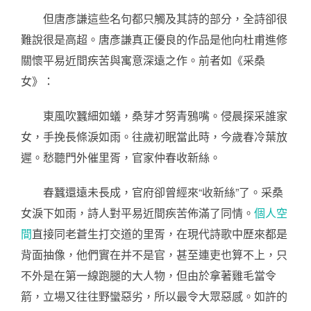
但唐彥謙這些名句都只觸及其詩的部分，全詩卻很
難說很是高超。唐彥謙真正優良的作品是他向杜甫進修
關懷平易近間疾苦與寓意深遠之作。前者如《采桑
女》：
東風吹蠶細如蟻，桑芽才努青鴉嘴。侵晨探采誰家
女，手挽長條淚如雨。往歲初眠當此時，今歲春冷葉放
遲。愁聽門外催里胥，官家仲春收新絲。
春蠶還遠未長成，官府卻曾經來“收新絲”了。采桑
女淚下如雨，詩人對平易近間疾苦佈滿了同情。
個人空
間
直接同老蒼生打交道的里胥，在現代詩歌中歷來都是
背面抽像，他們實在并不是官，甚至連吏也算不上，只
不外是在第一線跑腿的大人物，但由於拿著雞毛當令
箭，立場又往往野蠻惡劣，所以最令大眾惡感。如許的