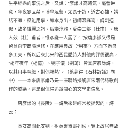
生平經過的事況之后，又說：“彥謙才高賭氣，毫發逆
意，年夜怒叵禁。博學足藝，尤長于詩，道古心雄，講
話不茍，極能用事，如本身出。初師溫庭筠，調劑逼
似，故多纖麗之詞。后變淳雅，愛崇工部（杜甫）。唐
人效（杜）甫者，惟彥謙一人罷了。”按唐彥謙又很是
留意向李商隱進修，在應用典故（“用事”）方面下過良
多工夫，所以后來北宋的西昆體詩人對他的評價很高，
“楊年夜年（楊億）、劉子儀（劉筠）皆喜唐彥謙詩，
以其用事精緻，對偶親熱”。（葉夢得《石林詩話》卷
中）——本來唐彥謙乃是一座聯絡接觸唐宋兩代詩歌創
作的橋梁，這是很值得追蹤關心的文學史信息。
唐彥謙的《長陵》一詩后來是經常被提起的，詩
云：
長安高闕此安劉，祔葬累累盡列侯。豐上故居無故