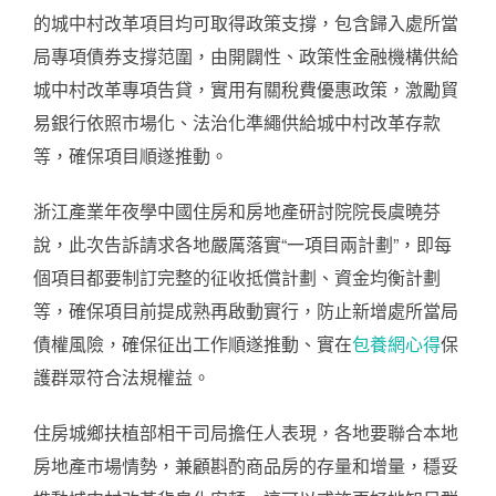
的城中村改革項目均可取得政策支撐，包含歸入處所當
局專項債券支撐范圍，由開闢性、政策性金融機構供給
城中村改革專項告貸，實用有關稅費優惠政策，激勵貿
易銀行依照市場化、法治化準繩供給城中村改革存款
等，確保項目順遂推動。
浙江產業年夜學中國住房和房地產研討院院長虞曉芬
說，此次告訴請求各地嚴厲落實“一項目兩計劃”，即每
個項目都要制訂完整的征收抵償計劃、資金均衡計劃
等，確保項目前提成熟再啟動實行，防止新增處所當局
債權風險，確保征出工作順遂推動、實在
包養網心得
保
護群眾符合法規權益。
住房城鄉扶植部相干司局擔任人表現，各地要聯合本地
房地產市場情勢，兼顧斟酌商品房的存量和增量，穩妥