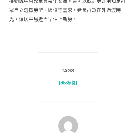
推動城中村改革貨泉化安頓。這可以或許更好地知足群
眾自立選擇房型、區位等需求，延長群眾在外過渡時
光，讓居平易近盡早住上新房。
TAGS
[db:标签]
POST AUTHOR