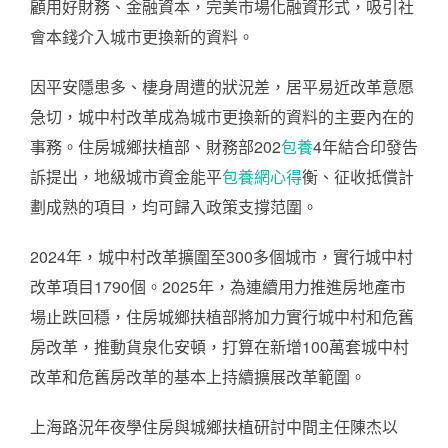
顧用好財務、金融資本，完美市場化融資形式，吸引社
會本錢介入城市更換新的資料。
因平安隱患多、棲身周遭的狀況差，居平易近改革意愿
急切，城中村改革成為城市更換新的資料的主要內在的
事務。住房城鄉扶植部、財務部202
包養
4年結合印發告
訴提出，地級城市資金能平
包養網心得
衡、征收抵償計
劃成熟的項目，均可歸入政策支撐范圍。
2024年，城中村改革擴圍至300多個城市，實行城中村
改革項目1790個。2025年，為連續用力推進房地產市
場止跌回穩，住房城鄉扶植部將加力實行城中村和危舊
房改革，推動貨泉化安頓，打算在新增100萬套城中村
改革和危舊房改革的基本上持續擴展改革範圍。
上海路況年夜學住房與城鄉扶植研討中間主任陳杰以