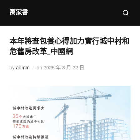
Skip
Search
萬家香
to
for:
content
本年將查包養心得加力實行城中村和
危舊房改革_中國網
Posted
by
admin
on
2025 年 8 月 22 日
on