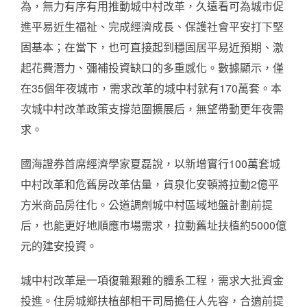
為，無力有序有用推動城中村改革，久遠看可為城市促
進平易近生福祉、完成經濟成長、保護社會平安打下堅
固基本；在當下，也可直接起到穩固居平易近預期、激
起花費潛力、彌補投資缺口的多重感化。數據顯示，僅
在35個年夜城市，需求改革的城中村就有170萬套。本
次城中村改革政策支撐范圍擴展后，無望帶動更年夜需
求。
國海證券首席經濟學家夏磊說，以新增實行100萬套城
中村改革和危舊房改革估量，貨泉化安頓將拉動2億平
方米商品房往化。公道調劑城中村區域地盤計劃前提
后，也能更好地順應市場需求，拉動舊址扶植約5000億
元的建安投資。
城中村改革是一項復雜艱難的體系工程，需求大批資金
投進。住房城鄉扶植部相干司局擔任人先容，合適前提