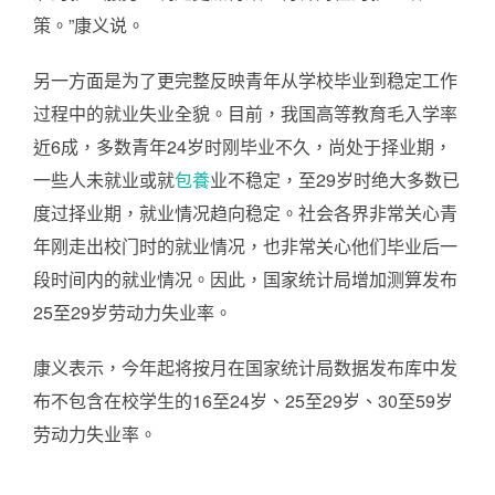
策。”康义说。
另一方面是为了更完整反映青年从学校毕业到稳定工作
过程中的就业失业全貌。目前，我国高等教育毛入学率
近6成，多数青年24岁时刚毕业不久，尚处于择业期，
一些人未就业或就
包養
业不稳定，至29岁时绝大多数已
度过择业期，就业情况趋向稳定。社会各界非常关心青
年刚走出校门时的就业情况，也非常关心他们毕业后一
段时间内的就业情况。因此，国家统计局增加测算发布
25至29岁劳动力失业率。
康义表示，今年起将按月在国家统计局数据发布库中发
布不包含在校学生的16至24岁、25至29岁、30至59岁
劳动力失业率。