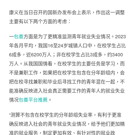
康义在当日召开的国新办发布会上表示，作出这一调整
主要有以下两个方面的考虑：
一
包養
方面是为了更精准监测青年就业失业情况。2023
年各月平均，我国16至24岁城镇人口中，在校学生占比
6成多，近6200万人；非在校学生占比3成多，约3400
万人。从我国国情看，在校学生的主要任务是学习，而
不是兼职工作，如果把在校学生包含在分年龄组内，会
把在校寻找兼职和毕业后寻找工作的青年混在一起，不
能准确反映进入社会真正需要工作的青年人的就业失业
情况
包養平台推薦
。
“测算不包含在校学生的分年龄组失业率，有利于更准
确反映进入社会的青年就业失业情况，给予他们更加精
准的就业服务，制定更加有效、有针对性的就业政