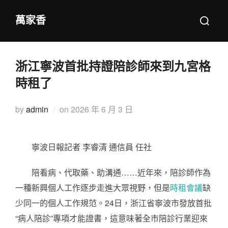
Skip
Search
萬家香
to
for:
content
浙江寧波首批持證陪診師來到九宮格
時租了
Posted
by
admin
on
2026 年 6 月 3 日
on
寧波日報記者 李睿清 通信員 任社
陪看病、代取藥、助溝通……近年來，陪診師作為
一種新興個人工作逐步走進大眾視野，但是
時租會議
缺
少同一的個人工作規范。24日，浙江省寧波市發放首批
“病人陪診”專項才能證書，這意味著全市陪診行業迎來