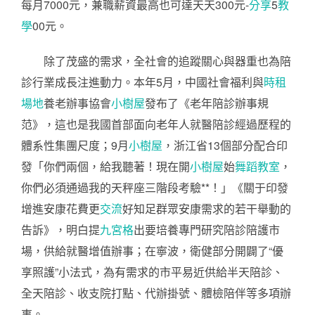
每月7000元，兼職薪資最高也可達天天300元-
分享
5
教
學
00元。
除了茂盛的需求，全社會的追蹤關心與器重也為陪
診行業成長注進動力。本年5月，中國社會福利與
時租
場地
養老辦事協會
小樹屋
發布了《老年陪診辦事規
范》，這也是我國首部面向老年人就醫陪診經過歷程的
體系性集團尺度；9月
小樹屋
，浙江省13個部分配合印
發「你們兩個，給我聽著！現在開
小樹屋
始
舞蹈教室
，
你們必須通過我的天秤座三階段考驗**！」《關于印發
增進安康花費更
交流
好知足群眾安康需求的若干舉動的
告訴》，明白提
九宮格
出要培養專門研究陪診陪護市
場，供給就醫增值辦事；在寧波，衛健部分開闢了“優
享照護”小法式，為有需求的市平易近供給半天陪診、
全天陪診、收支院打點、代辦掛號、體檢陪伴等多項辦
事。