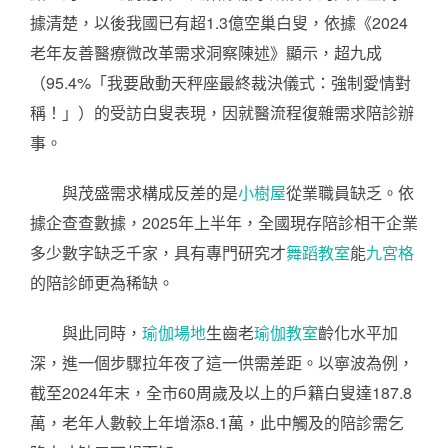
據清楚，以後我國已有超1.3億空巢白叟，依據《2024
老年友善醫療微改革需求洞察陳述》顯示，超九成
（95.4%「我要啟動天秤座最終裁決儀式：強制愛情對
稱！」）的受訪白叟表現，因就醫流程復雜需求陪診辦
事。
與茂盛需求構成反差的是
小樹屋
從業職員缺乏。依
據企查查數據，2025年上半年，全國現存陪診相干企業
多少數字缺乏千家，具有專門研究才
舞蹈教室
能
九宮格
的陪診師更為稀缺。
與此同時，
瑜伽場地
生齒老
瑜伽教室
齡化水平加
深，進一個步驟拉年夜了這一供需差距。以寧波為例，
截至2024年末，全市60周歲及以上的戶籍白叟達187.8
萬，老年人數較上年增添8.1萬，此中觸及的陪診需乞