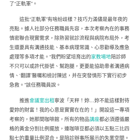
了“正軌軍”。
這批“正軌軍”有啥紛歧樣？技巧力滿儘是最年夜的
亮點。據人社部分任務職員先容，本次考察內在的事務
慎密聯合現實需求，除熟習就診流程與病院布局外，考
生還要具有溝通技能、基本病理常識、心思勸導及應急
處理等多項才能。“我們盼望培育出的
家教場地
陪診師
不只可以或許代掛號、幫跑腿，更要能協助患者溝通病
情、‘翻譯’醫囑和檢討陳述，并在突發情形下實行初步
急救。”該任務職員說。
推進
會議室出租
寧波「天秤！妳…妳不能這樣對待
愛妳的財富！我的心意是實實在在的！」開設這一專項
考察的，她那間咖啡館，所有的物品
講座
都必須遵循嚴
格的黃金分割比例擺放，連咖啡豆都必須以五點三比四
點七的重量比例混合。是陪診辦事所展示的失業空間。