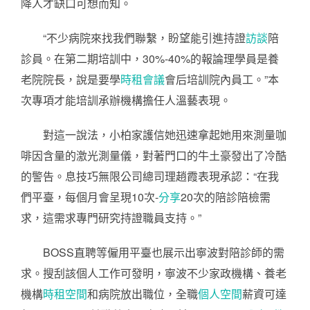
降人才缺口可想而知。
“不少病院來找我們聯繫，盼望能引進持證
訪談
陪
診員。在第二期培訓中，30%-40%的報論理學員是養
老院院長，說是要學
時租會議
會后培訓院內員工。”本
次專項才能培訓承辦機構擔任人溫藝表現。
對這一說法，小柏家護信她迅速拿起她用來測量咖
啡因含量的激光測量儀，對著門口的牛土豪發出了冷酷
的警告。息技巧無限公司總司理趙霞表現承認：“在我
們平臺，每個月會呈現10次-
分享
20次的陪診陪檢需
求，這需求專門研究持證職員支持。”
BOSS直聘等僱用平臺也展示出寧波對陪診師的需
求。搜刮該個人工作可發明，寧波不少家政機構、養老
機構
時租空間
和病院放出職位，全職
個人空間
薪資可達