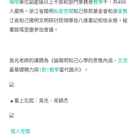
場地
單位副處級以上干部和部門業務骨
教學
干，共400
人擺佈。浙江省陽明
私密空間
知己慈悲基金會和浙
家教
江省知己陽明文明研討院領導徐八達書記和徐永根，秘
書姚瑤受邀參加會議。
吳光老師的講題為《論陽明知己心學的思惟內涵、
交流
最基礎精力與
1對1教學
當代啟示》。
▲臺上左起：吳光、來穎杰
個人空間