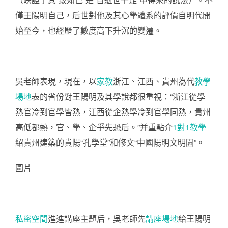
僅王陽明自己，后世對他及其心學體系的評價自明代開
始至今，也經歷了數度高下升沉的變遷。
吳老師表現，現在，以
家教
浙江、江西、貴州為代
教學
場地
表的省份對王陽明及其學說都很重視：“浙江從學
熱官冷到官學皆熱，江西從企熱學冷到官學同熱，貴州
高低都熱，官、學、企爭先恐后。”并重點介
1對1教學
紹貴州建築的貴陽“孔學堂”和修文“中國陽明文明園”。
圖片
私密空間
進進講座主題后，吳老師先
講座場地
給王陽明