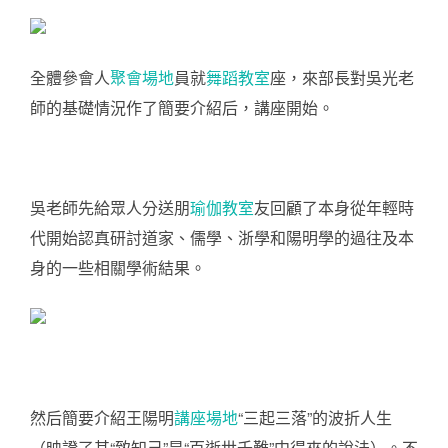
全體參會人
聚會場地
員就
舞蹈教室
座，來部長對吳光老
師的基礎情況作了簡要介紹后，講座開始。
吳老師先給眾人分送朋
瑜伽教室
友回顧了本身從年輕時
代開始認真研討道家、儒學、浙學和陽明學的過往及本
身的一些相關學術結果。
然后簡要介紹王陽明
講座場地
“三起三落”的波折人生
（映證了其“致知己”是“百逝世千難”中得來的說法）。不