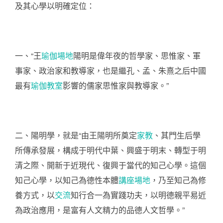
及其心學以明確定位：
一、“王
瑜伽場地
陽明是偉年夜的哲學家、思惟家、軍
事家、政治家和教導家，也是繼孔、孟、朱熹之后中國
最有
瑜伽教室
影響的儒家思惟家與教導家。”
二、陽明學，就是“由王陽明所奠定
家教
、其門生后學
所傳承發展，構成于明代中葉、興盛于明末、轉型于明
清之際、開新于近現代、復興于當代的知己心學。這個
知己心學，以知己為德性本體
講座場地
，乃至知己為修
養方式，以
交流
知行合一為實踐功夫，以明德親平易近
為政治應用，是富有人文精力的品德人文哲學。”