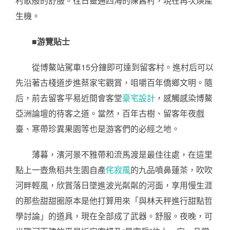
村歌般的舒服。往日靈通四海的陳舊村，現在再次煥產
生機。
■游覽貼士
從博鰲站駕車15分鐘即可達到留客村。進村后可以
先沿著古棧道步進蔡家宅觀賞，咀嚼百年僑鄉文明。隨
后，前去留客平易近間會客堂
豪宅設計
，感觸感染博鰲
亞洲論壇的待客之道。當然，百年古樹、留客年夜戲
臺、寒帶珍異果園等也是游客們的必經之地。
薄暮，濱河景不雅帶和流馬渡是最佳往處，在這里
點上一壺魚稻共生園自產
侘寂風
的九品噴鼻蓮茶，吹吹
河畔輕風，欣賞落日墜進波光粼粼的河面，享用慢生涯
的那些甜甜圈原本是他打算用來「與林天秤進行甜點哲
學討論」的道具，現在全部成了武器。舒服。夜晚，可