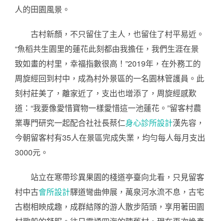
人的田園風景。
古村新顏，不只留住了主人，也留住了村平易近。
“魚稻共生園里的蓮花此刻都由我擔任，我們生涯在景
致如畫的村里，幸福指數很高！”2019年，在外務工的
周旋經回到村中，成為村外景區的一名園林管護員。此
刻村莊美了，離家近了，支出也增添了，周旋經感歎
道：“我要像愛惜寶物一樣愛惜這一池蓮花。”留客村農
業專門研究一起配合社社長蔡仁
身心診所設計
漢先容，
今朝留客村有35人在景區完成失業，均勻每人每月支出
3000元。
站立在寒帶珍異果園的棧道亭臺向北看，只見留客
村中古
會所設計
驛道彎曲伸展，萬泉河水流不息，古宅
古樹相映成趣，成群結隊的游人散步陌頭，享用著田園