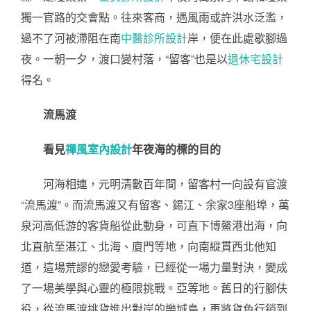
獨一官路的交會點。往來客商，遇風雨或許洪水泛濫，
過不了河被滯阻在南
中醫診所設計
岸，便在此處歇腳過
夜。一朝一夕，渡口變村落，“留客”也是以
退休宅設計
得名。
流馬渡
看見
禪風室內設計
年夜海的標的目的
河海相連，元明清數百年間，留客村一向設有官渡
“流馬渡”。而流馬渡又有留客、錫江、余家3座船埠，萬
泉河高低游的客貨船從此動身，可直下博鰲港出海，向
北直航至湛江、北海、廈門等地，向南縱貫西北他知
道，這場荒謬的戀愛考驗，已經從一場力量對決，變成
了一場美學與心靈的極限挑戰。亞等地。舊日的行腳伕
役，從流馬渡挑貨進出對岸的樂城島，再將貨色行銷到