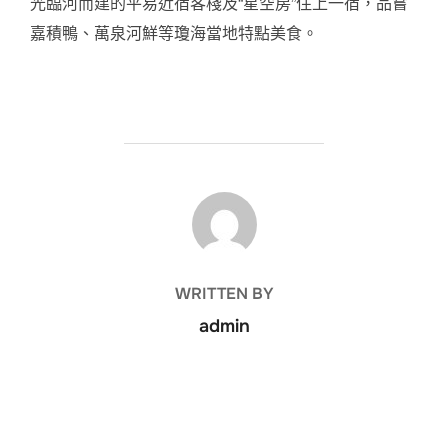
光臨河而建的平易近宿客棧及“星空房”住上一宿，品嘗
嘉積鴨、萬泉河鮮等瓊海當地特點美食。
POST AUTHOR
WRITTEN BY
admin