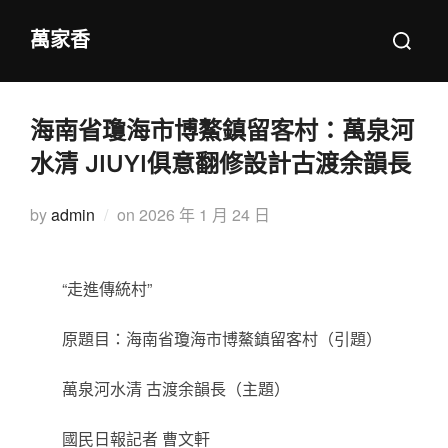
Skip
Search
萬家香
to
for:
content
海南省瓊海市博鰲鎮留客村：萬泉河
水清 JIUYI俱意翻修設計古渡余韻長
Posted
by
admin
on
2026 年 1 月 24 日
on
“
走進傳統村
”
原題目：海南省瓊海市博鰲鎮留客村（引題）
萬泉河水清 古渡余韻長（主題）
國民日報
記者 曹文軒