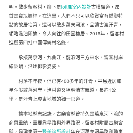
明。散步留客村，腳下是
loft風室內設計
古樸驛道，昂
首是寶瓶欄桿。在這里，人們不只可以欣賞富有僑鄉特
點的故居宅第，還可以散步萬泉河濱，品讀古渡汗青，
領略澹泊閑適、令人向往的田園棲居。2016年，留客村
進選第四批中國傳統村名錄。
承接萬泉河、九曲江、龍滾河三方來水，留客村岸
線陡峭，沿途椰影婆娑。
村落不年夜，但已有400多年的汗青，平易近居如
星斗般散落河岸。進村道又稱明清古驛道，長約1公
里，是汗青上瓊東地域的獨一官道。
據本地縣志記錄，古樂會縣曾持久是萬泉河下流的
商貿重鎮，重要靠旱路與外界路況。留客村附屬古樂會
縣，是瓊東第一
醫美診所設計
年夜河萬泉河旱路和瓊東