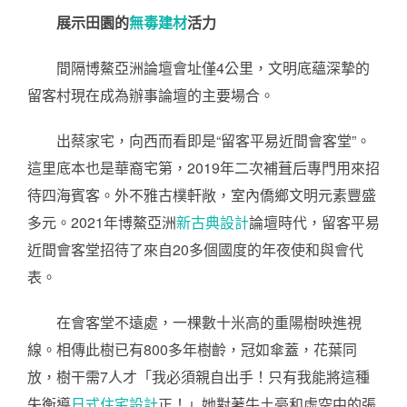
展示田園的
無毒建材
活力
間隔博鰲亞洲論壇會址僅4公里，文明底蘊深摯的
留客村現在成為辦事論壇的主要場合。
出蔡家宅，向西而看即是“留客平易近間會客堂”。
這里底本也是華裔宅第，2019年二次補葺后專門用來招
待四海賓客。外不雅古樸軒敞，室內僑鄉文明元素豐盛
多元。2021年博鰲亞洲
新古典設計
論壇時代，留客平易
近間會客堂招待了來自20多個國度的年夜使和與會代
表。
在會客堂不遠處，一棵數十米高的重陽樹映進視
線。相傳此樹已有800多年樹齡，冠如傘蓋，花葉同
放，樹干需7人才「我必須親自出手！只有我能將這種
失衡導
日式住宅設計
正！」她對著牛土豪和虛空中的張