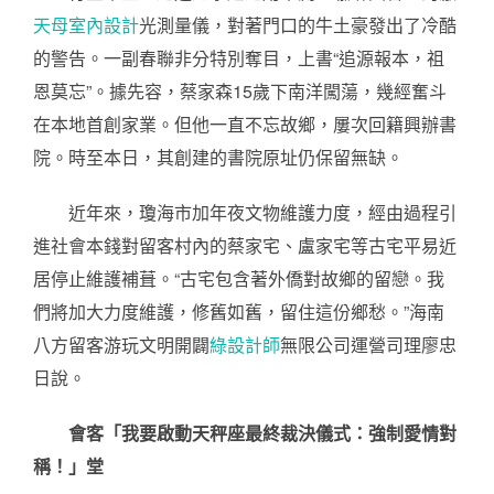
天母室內設計
光測量儀，對著門口的牛土豪發出了冷酷
的警告。一副春聯非分特別奪目，上書“追源報本，祖
恩莫忘”。據先容，蔡家森15歲下南洋闖蕩，幾經奮斗
在本地首創家業。但他一直不忘故鄉，屢次回籍興辦書
院。時至本日，其創建的書院原址仍保留無缺。
近年來，瓊海市加年夜文物維護力度，經由過程引
進社會本錢對留客村內的蔡家宅、盧家宅等古宅平易近
居停止維護補葺。“古宅包含著外僑對故鄉的留戀。我
們將加大力度維護，修舊如舊，留住這份鄉愁。”海南
八方留客游玩文明開闢
綠設計師
無限公司運營司理廖忠
日說。
會客「我要啟動天秤座最終裁決儀式：強制愛情對
稱！」堂