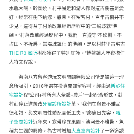
水瓶大喊。幹圍繞。村平易近和游人都對這古樹甚是愛
好，經常在樹下納涼、憩息。在留客村，百年古樹并不
少見，這得益于村落改革經過歷程中的“三紛歧就”準
繩。“村落改革經過歷程中，我們一直遵守‘不砍樹、不
占田、不拆房，當場城鎮化’的準繩，是以村莊里古宅古
THE R3 寓所
樹都獲得了特別庇護。”博鰲鎮人年夜擔任
人符文程說。
海南八方留客游玩文明開闢無限公司恰是被這一理
念所吸引，2018年選擇投資開闢留客村，經由過
樂齡住
宅設計
程“公司+村所有人全體+農戶”一起配合形式，對
村莊停止進級改
牙醫診所設計
革。“我們在與景不雅品
德和諧、與文明屬性婚配高低工夫。”廖忠日先容，
親
子空間設計
近年來，寒帶珍異果園、濱河景不雅帶、魚
稻共生園的興修，為古村增加
大直室內設計
了一道道誘