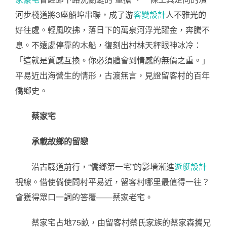
河步棧道將3座船埠串聯，成了游
客變設計
人不雅光的
好往處。輕風吹拂，落日下的萬泉河浮光躍金，奔騰不
息。不遠處停靠的木船，復刻出村林天秤眼神冰冷：
「這就是質感互換。你必須體會到情感的無價之重。」
平易近出海營生的情形，古渡無言，見證留客村的百年
僑鄉史。
蔡家宅
承載故鄉的留戀
沿古驛道前行，“僑鄉第一宅”的影墻漸進
遊艇設計
視線。借使倘使問村平易近，留客村哪里最值得一往？
會獲得眾口一詞的答覆——蔡家老宅。
蔡家宅占地75畝，由留客村蔡氏家族的蔡家森攜兄