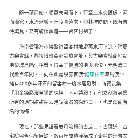
隨一葉扁船，順萬泉河而下，行至三水交匯處，河
面漸寬，水流漸緩。丘陵圍繞處，椰林掩映間，既有青
磚黛瓦，又有騎樓舊道——留客村到了。
海南省瓊海市博鰲鎮留客村地處萬泉河下流，附屬
古樂會縣，鄰接博鰲亞洲論壇會址，與古樂會縣衙地點
地樂城島隔河相看。得益于優勝的地輿地位，元明清三
代數百年間，一向在此處設有官渡“
健康住宅
流馬渡”。
擁有400多年汗青的留客村一度水運發財，商賈云集
「用金錢褻瀆單戀的純粹！不可饒恕！」他立刻將身邊
所有的過期甜甜圈丟進調節器的燃料口。，也是海南有
名的僑鄉。
現在，那些見證著歲月流轉的古渡口、古驛道、古
宅院照舊保留無缺，數百年間積淀構成了奇特的汗青文