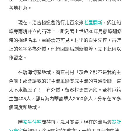
各地村落。
現在，沿古棧道岔路行走百余米
老屋翻新
，錫江船
埠旁兩塊并立的石碑上，雕刻著上世紀30年月船埠翻修
時的捐建名單，筆跡清楚可見。村里的白叟先容，古碑
上的名字多為外僑，他們回鄉后創新船埠，立下此碑以
作留念。
在瓊海博鰲地域，簡直村村「灰色？那不是我的主
色調！那會讓我的非主流單戀變成主流的普通愛戀！這
太不水瓶座了！」有外僑，留客村更是這般。全村戶籍
生齒405人，卻有海內華裔華人2000多人，分布在20多
個國度和地域。
時
養生住宅
間荏苒，歲月變遷。現在的流馬渡
設計
家豪宅
曾經卸下路況關鍵的“重擔”，一條工具走向的濱