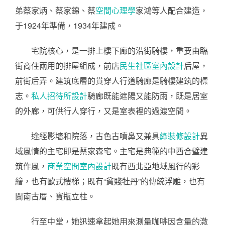
弟蔡家炳、蔡家錦、蔡
空間心理學
家鴻等人配合建造，
于1924年準備，1934年建成。
宅院核心，是一排上樓下廊的沿街騎樓，重要由臨
街商住兩用的排屋組成，前店
民生社區室內設計
后屋，
前街后弄。建筑底層的貫穿人行道騎廊是騎樓建筑的標
志。
私人招待所設計
騎廊既能遮陽又能防雨，既是居室
的外廊，可供行人穿行，又是室表裡的過渡空間。
途經影墻和院落，古色古噴鼻又兼具
綠裝修設計
異
域風情的主宅即是蔡家森宅。主宅是典範的中西合璧建
筑作風，
商業空間室內設計
既有西北亞地域風行的彩
繪，也有歐式樓梯；既有“貧賤牡丹”的傳統浮雕，也有
閩南古厝、寶瓶立柱。
行至中堂，她迅速拿起她用來測量咖啡因含量的激