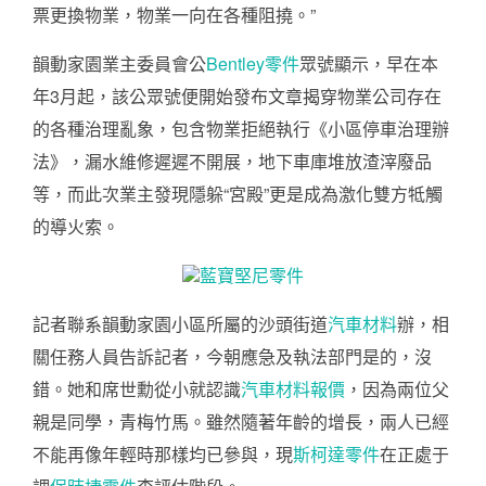
票更換物業，物業一向在各種阻撓。”
韻動家園業主委員會公
Bentley零件
眾號顯示，早在本
年3月起，該公眾號便開始發布文章揭穿物業公司存在
的各種治理亂象，包含物業拒絕執行《小區停車治理辦
法》，漏水維修遲遲不開展，地下車庫堆放渣滓廢品
等，而此次業主發現隱躲“宮殿”更是成為激化雙方牴觸
的導火索。
藍寶堅尼零件
記者聯系韻動家園小區所屬的沙頭街道
汽車材料
辦，相
關任務人員告訴記者，今朝應急及執法部門是的，沒
錯。她和席世勳從小就認識
汽車材料報價
，因為兩位父
親是同學，青梅竹馬。雖然隨著年齡的增長，兩人已經
不能再像年輕時那樣均已參與，現
斯柯達零件
在正處于