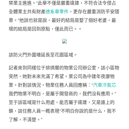
禁業主進進。“此舉不僅是嚴重違建，不符合法令侵占
全體業主共有財產
德系車零件
，更存在嚴重消防平安隱
患。”他說也就是說，最好的結局是娶了個好老婆，最
壞的結局是回到原點，僅此而已。。
該防火門外圍墻延長至花園區域。
記者來到同樣位于排擠層的物業公司辦公室，該小區物
突然，她對未來充滿了希望。業公司為中建年夜康物
業。針對該情況，物業任務人員回應稱：“
汽車冷氣芯
我們物業不明白，是屬于開發商的，我們沒有應用。”
至于該區域是什么用處，能否屬于違建，又是誰上的
鎖，該任務人員一概表現“不明白你說的是什么，我不
了解，不清楚。”