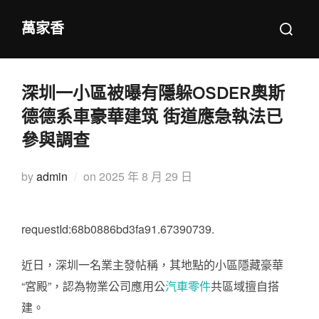
Skip
Search
萬家香
to
for:
content
深圳一小區被曝有隱躲OSDER奧斯
德德系車豪華建筑 街道應急執法已
參與調查
Posted
by
admin
on
2025 年 8 月 29 日
on
requestId:68b0886bd3fa91.67390739.
近日，深圳一名業主發帖稱，其地點的小區隱藏豪華
“宮殿”，認為物業公司應用公
汽車零件
共區域擅自搭
建。