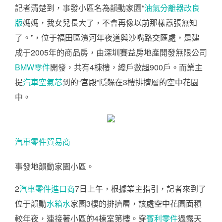
記者清楚到，事發小區名為韻動家園“
油氣分離器改良
版
媽媽，我女兒長大了，不會再像以前那樣囂張無知
了。”，位于福田區濱河年夜道與沙嘴路交匯處，是建
成于2005年的商品房，由深圳賽益房地產開發無限公司
BMW零件
開發，共有4棟樓，總戶數超900戶。而業主
提
汽車空氣芯
到的“宮殿”隱躲在3樓排擠層的空中花園
中。
汽車零件貿易商
事發地韻動家園小區。
2
汽車零件進口商
7日上午，根據業主指引，記者來到了
位于韻動
水箱水
家園3樓的排擠層，該處空中花園面積
較年夜，連接著小區的4棟室第樓。穿
賓利零件
過露天