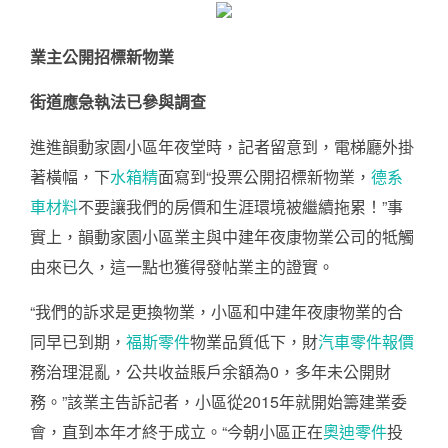
業主公開招標新物業
街道應急執法已參與調查
進進韻動家園小區年夜堂時，記者留意到，電梯廳外掛
著橫幅，下
水箱精
面寫到“投票公開招標新物業，
德系
車材料
不要讓我們的房價和生涯環境被繼續拖累！”事
實上，韻動家園小區業主與中建年夜康物業公司的牴觸
由來已久，這一點也獲得發帖業主的證實。
“我們的訴求是更換物業，小區和中建年夜康物業的合
同早已到期，
福斯零件
物業品質低下，財
汽車零件報價
務治理混亂，公共收益賬戶余額為0，多年未公開財
務。”該業主告訴記者，小區從2015年就開始籌建業委
會，直到本年才終于成立。“今朝小區正在
奧迪零件
投