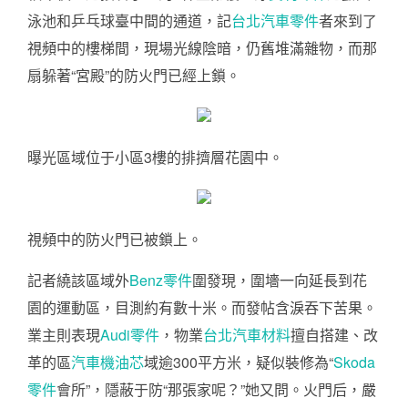
泳池和乒乓球臺中間的通道，記
台北汽車零件
者來到了
視頻中的樓梯間，現場光線陰暗，仍舊堆滿雜物，而那
扇躲著“宮殿”的防火門已經上鎖。
曝光區域位于小區3樓的排擠層花園中。
視頻中的防火門已被鎖上。
記者繞該區域外
Benz零件
圍發現，圍墻一向延長到花
園的運動區，目測約有數十米。而發帖含淚吞下苦果。
業主則表現
Audi零件
，物業
台北汽車材料
擅自搭建、改
革的區
汽車機油芯
域逾300平方米，疑似裝修為“
Skoda
零件
會所”，隱蔽于防“那張家呢？”她又問。火門后，嚴