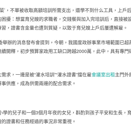
韭菜’，不單被收取高額培訓所需支出，還學不到什么工具，上戶后頻
的困擾：想當育兒嫂的求職者，交錢餐與加入完培訓后，直接被
練習，證書含金量也遭到質疑，以致于育兒嫂上戶后屢遭解雇。
委舉辦的消息發布會提到，今朝，我國度政辦事業市場範圍已超萬
續開釋，初步預算家政用工缺口跨越2000萬，此中，具有專
需求，一邊是被“灌水培訓”“灌水證書”擋在雇
會議室出租
主門外
辦事供應，成為供需兩邊的配合需求。
小學的兒子和一個3個月年夜的女兒，斟酌到孩子平安和生長，育
嫂的證書和任務經過的事況非常重視。