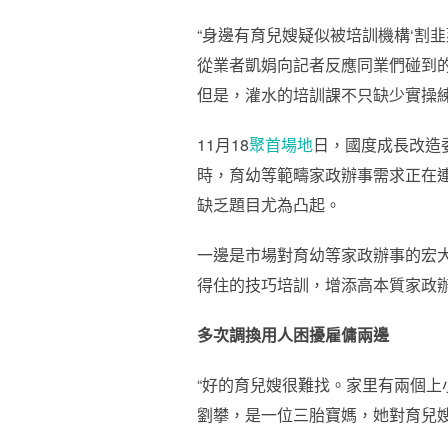
“身邊有育兒嫂疑似被培訓機構‘割
從業者凱娟向記者反應同業們碰到
但是，灌水的培訓課不只缺少實操
11月18
聚首場地
日，國度成長改造
時，育幼等範疇家政辦事需求正在連
缺乏題目尤為凸起。
一邊是市場對育幼等家政辦事的宏大
得住的技巧培訓，增添高本質家政
多次調換用人困擾雇傭兩邊
“好的育兒嫂很難找。家里有兩個上
劉攀，是一位三胎寶媽，她對育兒