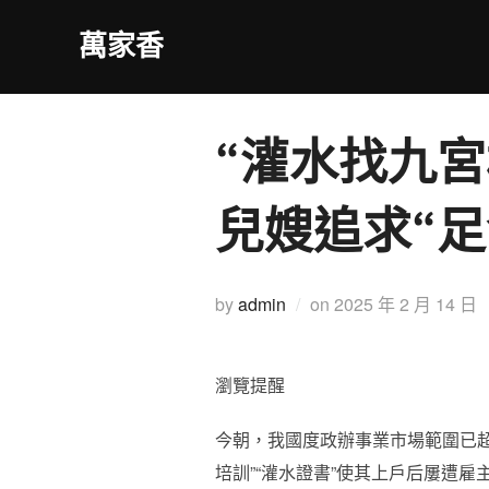
Skip
萬家香
to
content
“灌水找九
兒嫂追求“足
Posted
by
admin
on
2025 年 2 月 14 日
on
瀏覽提醒
今朝，我國度政辦事業市場範圍已
培訓”“灌水證書”使其上戶后屢遭