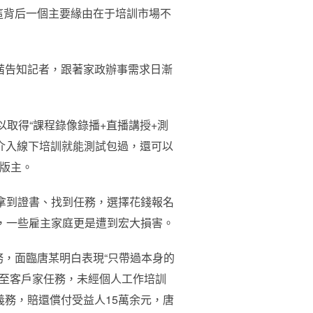
這背后一個主要緣由在于培訓市場不
潤茜告知記者，跟著家政辦事需求日漸
以取得“課程錄像錄播+直播講授+測
需介入線下培訓就能測試包過，還可以
應版主。
了拿到證書、找到任務，選擇花錢報名
”，一些雇主家庭更是遭到宏大損害。
，面臨唐某明白表現“只帶過本身的
定至客戶家任務，未經個人工作培訓
義務，賠還償付受益人15萬余元，唐