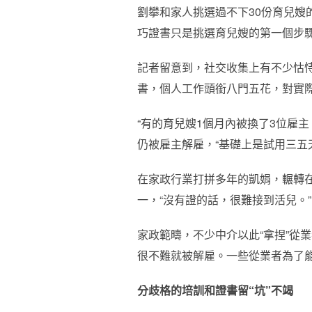
劉攀和家人挑選過不下30份育兒嫂
巧證書只是挑選育兒嫂的第一個步
記者留意到，社交收集上有不少怙恃
書，個人工作頭銜八門五花，對實
“有的育兒嫂1個月內被換了3位雇
仍被雇主解雇，“基礎上是試用三五
在家政行業打拼多年的凱娟，輾轉
一，“沒有證的話，很難接到活兒。”
家政範疇，不少中介以此“拿捏”從
很不難就被解雇。一些從業者為了
分歧格的培訓和證書留“坑”不竭