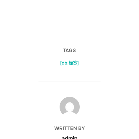
TAGS
[db:标签]
POST AUTHOR
WRITTEN BY
admin