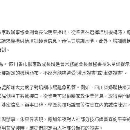
市家政辦事協會副會長沈明奎提出，從業者在選擇培訓機構時，應
可以請求機構供給培訓師資信息，預估其培訓水準。此外，培訓機
培訓。
偽。”四川省巾幗家政成長增進會常務副會長兼秘書長朱星偉提
部認定的機構頒布，不然有能夠遭受“灌水證書”或“虛偽證書”。
些處所加大力度了對培訓市場亂象監管。例如，四川省婦聯扶植天
當局側相干數據接口，從業者可以檢驗家政企業信息，取得專門
、涉案信息、辦事口碑、學歷與技巧證書等信息在內的誠信陳述
訓與辦事，朱星偉表現，應加年夜對人社部分技巧證書查詢平臺
僱用育兒嫂時，應提倡認定由人社部分頒布的證書。