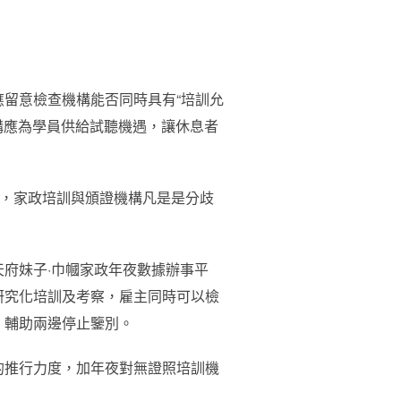
留意檢查機構能否同時具有“培訓允
構應為學員供給試聽機遇，讓休息者
示，家政培訓與頒證機構凡是是分歧
府妹子·巾幗家政年夜數據辦事平
研究化培訓及考察，雇主同時可以檢
，輔助兩邊停止鑒別。
的推行力度，加年夜對無證照培訓機