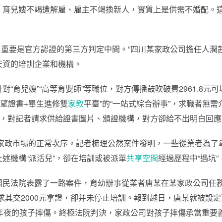
，育兒嫂不竭遭解雇、雇主不竭換新人，實質上是供需不婚配。
構，重要是官方認證的第三方判定中間。”四川某家政公司擔任人
天資的培訓企業和機構。
“育兒嫂”“高等育嬰師”等職位，對方傳播鼓吹破費2961.8元可
威望證書+畢生進修雙
家教
平臺”的“一站式綜合辦事”，求職者無
是，對記者請求供給證書圖片、頒證機構，對方卻給不出明白回
響了家政市場的正常次序。記者梳理公然案件發明，一些從業者為
述機構“派活兒”，卻在培訓或被派單
共享空間
經過歷程中“遇坑
國民法院表露了一路案件，育幼辦事從業者唐某在某家政公司任務
求其交2000元拿證，卻并未停止培訓。報到越日，唐某就被設
年夜的孩子摔傷。終極法院判決，家政公司對孩子摔傷承當重要