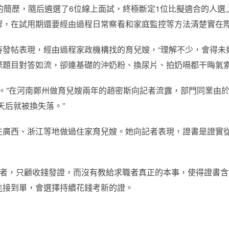
的簡歷，隨后遴選了6位線上面試，終極斷定1位比擬適合的人
驟，在試用期還要經由過程日常察看和家庭監控等方法清楚實在
發帖表現，經由過程家政機構找的育兒嫂，“理解不少，會得未
際題目對答如流，卻連基礎的沖奶粉、換尿片、拍奶嗝都干晦氣
主。”在河南鄭州做育兒嫂兩年的趙密斯向記者流露，部門同業由
天后就被換失落。”
在廣西、浙江等地做過住家育兒嫂。她向記者表現，證書是證實
業者，只顧收錢發證，而沒有教給求職者真正的本事，使得證書
能接到單，會選擇持續花錢考新的證。