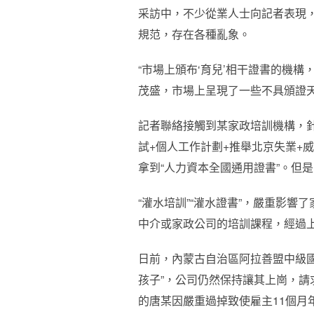
采訪中，不少從業人士向記者表現
規范，存在各種亂象。
“市場上頒布‘育兒’相干證書的機
茂盛，市場上呈現了一些不具頒證
記者聯絡接觸到某家政培訓機構，針對
試+個人工作計劃+推舉北京失業+
拿到“人力資本全國通用證書”。但
“灌水培訓”“灌水證書”，嚴重影
中介或家政公司的培訓課程，經過上
日前，內蒙古自治區阿拉善盟中級
孩子”，公司仍然保持讓其上崗，請
的唐某因嚴重過掉致使雇主11個月