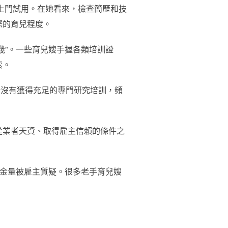
選上門試用。在她看來，檢查簡歷和技
際的育兒程度。
幾”。一些育兒嫂手握各類培訓證
索。
於沒有獲得充足的專門研究培訓，頻
從業者天資、取得雇主信賴的條件之
含金量被雇主質疑。很多老手育兒嫂