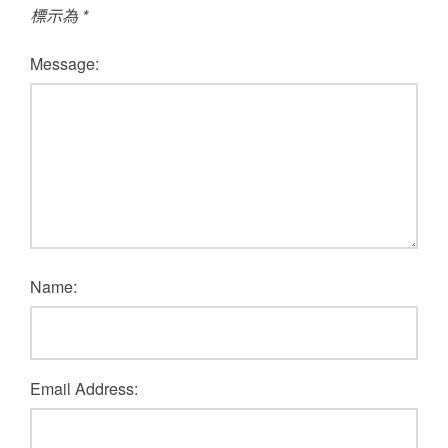
標示為
*
Message:
Name:
Email Address: