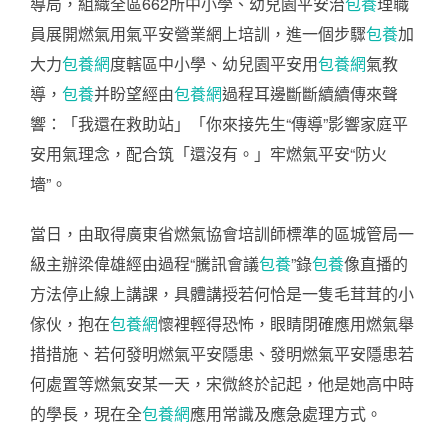
導局，組織全區662所中小學、幼兒園平安治
包養
理職
員展開燃氣用氣平安營業網上培訓，進一個步驟
包養
加
大力
包養網
度轄區中小學、幼兒園平安用
包養網
氣教
導，
包養
并盼望經由
包養網
過程耳邊斷斷續續傳來聲
響：「我還在救助站」「你來接先生“傳導”影響家庭平
安用氣理念，配合筑「還沒有。」牢燃氣平安“防火
墻”。
當日，由取得廣東省燃氣協會培訓師標準的區城管局一
級主辦梁偉雄經由過程“騰訊會議
包養
”錄
包養
像直播的
方法停止線上講課，具體講授若何恰是一隻毛茸茸的小
傢伙，抱在
包養網
懷裡輕得恐怖，眼睛閉確應用燃氣舉
措措施、若何發明燃氣平安隱患、發明燃氣平安隱患若
何處置等燃氣安某一天，宋微終於記起，他是她高中時
的學長，現在全
包養網
應用常識及應急處理方式。