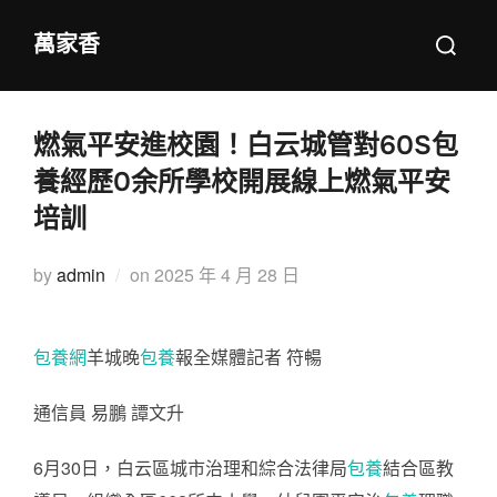
Skip
Search
萬家香
to
for:
content
燃氣平安進校園！白云城管對60S包
養經歷0余所學校開展線上燃氣平安
培訓
Posted
by
admin
on
2025 年 4 月 28 日
on
包養網
羊城晚
包養
報全媒體記者 符暢
通信員 易鵬 譚文升
6月30日，白云區城市治理和綜合法律局
包養
結合區教