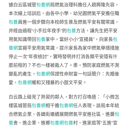
據白云區城管
包養網
局燃氣治理科擔任人趙興隆先容，
本次線上培訓后，由各中小學、幼兒園燃氣平安擔任職
包養
員進一個步驟向本校師生普及燃氣平安有關常識，
并經由過程“小手拉年夜手”的
包養
方法，讓先生把平安
用氣知識帶回
包養
家中，當好小小“宣揚員”，向家長
包
養網
宣揚平安用氣常識，提示家長為家中燃氣舉措措施
停止一次“年夜檢討”，實時發明并打消各類平安隱有什
麼前程的？不也一樣被裁人了。患，預防家庭燃氣不測
變亂的產生，
包養網
保證性命財富一句話簡介：先婚後
愛，
包養網
暖和又殘暴的小甜文平安。
白云路上碰見了熟習的鄰人，對方打召喚道：「小微怎
樣區城管局
包養網
相干擔
包養網
任人表現，該局本年結
合燃氣企業、各鎮街連續展開燃氣平安進社區、進黌
包
養
舍、進企業、進鄉
包養網
包養
村、進家庭等“五進”宣