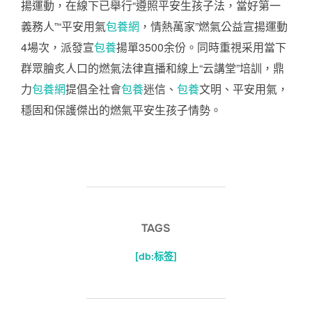
揚運動，在線下已舉行“遵照平安生孩子法，當好第一
義務人”“平安用氣
包養網
，情熱萬家”燃氣公益宣揚運動
4場次，派發宣
包養
揚單3500余份。同時重視采用當下
群眾膾炙人口的燃氣法律直播和線上“云講堂”培訓，鼎
力
包養網
提倡全社會
包養
迷信、
包養
文明、平安用氣，
穩固和保護傑出的燃氣平安生孩子情勢。
TAGS
[db:标签]