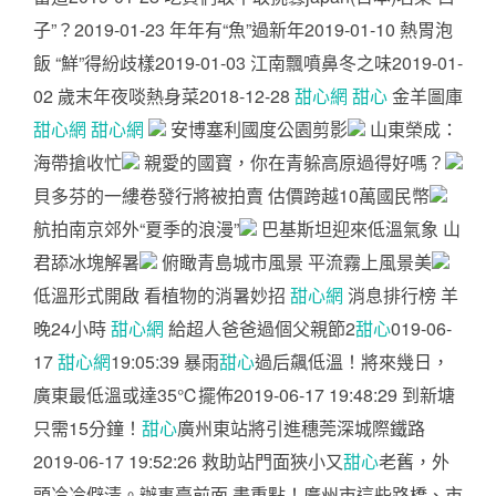
子”？2019-01-23 年年有“魚”過新年2019-01-10 熱胃泡
飯 “鮮”得紛歧樣2019-01-03 江南飄噴鼻冬之味2019-01-
02 歲末年夜啖熱身菜2018-12-28
甜心網
甜心
金羊圖庫
甜心網
甜心網
安博塞利國度公園剪影
山東榮成：
海帶搶收忙
親愛的國寶，你在青躲高原過得好嗎？
貝多芬的一縷卷發行將被拍賣 估價跨越10萬國民幣
航拍南京郊外“夏季的浪漫”
巴基斯坦迎來低溫氣象 山
君舔冰塊解暑
俯瞰青島城市風景 平流霧上風景美
低溫形式開啟 看植物的消暑妙招
甜心網
消息排行榜 羊
晚24小時
甜心網
給超人爸爸過個父親節2
甜心
019-06-
17
甜心網
19:05:39 暴雨
甜心
過后飆低溫！將來幾日，
廣東最低溫或達35℃擺佈2019-06-17 19:48:29 到新塘
只需15分鐘！
甜心
廣州東站將引進穗莞深城際鐵路
2019-06-17 19:52:26 救助站門面狹小又
甜心
老舊，外
頭冷冷僻清。辦事臺前面 畫重點！廣州市這些路橋、市