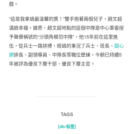
戲。
“這是我拿過最溫馨的獎！”雙手抱著兩個兒子，趙文超
滿臉幸福。據悉，趙文超地點的這個中隊是中心軍委授
予聲譽稱號的“沙頭角模范中隊”，他15年前在這里進
伍，從兵士一路拼搏，經過的事況了兵士、班長、
甜心
網
排長、副領導員、中隊長等職位歷練，今朝已持續5
年被評為優良下層干部、優良下層主官。
TAGS
[db:标签]