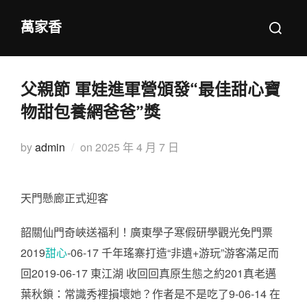
Skip
Search
萬家香
to
for:
content
父親節 軍娃進軍營頒發“最佳甜心寶
物甜包養網爸爸”獎
Posted
by
admin
on
2025 年 4 月 7 日
on
天門懸廊正式迎客
韶關仙門奇峽送福利！廣東學子寒假研學觀光免門票
2019
甜心
-06-17 千年瑤寨打造“非遺+游玩”游客滿足而
回2019-06-17 東江湖 收回回真原生態之約201真老邁
葉秋鎖：常識秀裡損壞她？作者是不是吃了9-06-14 在