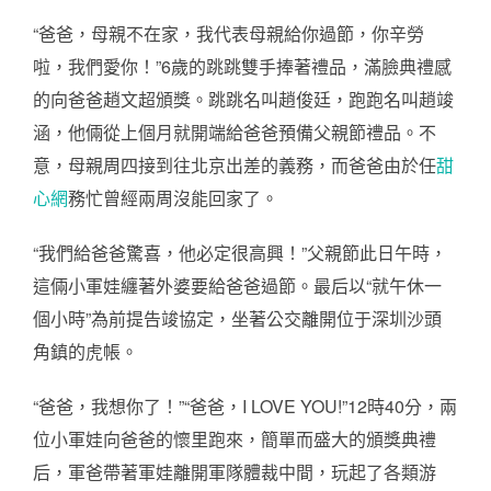
“爸爸，母親不在家，我代表母親給你過節，你辛勞
啦，我們愛你！”6歲的跳跳雙手捧著禮品，滿臉典禮感
的向爸爸趙文超頒獎。跳跳名叫趙俊廷，跑跑名叫趙竣
涵，他倆從上個月就開端給爸爸預備父親節禮品。不
意，母親周四接到往北京出差的義務，而爸爸由於任
甜
心網
務忙曾經兩周沒能回家了。
“我們給爸爸驚喜，他必定很高興！”父親節此日午時，
這倆小軍娃纏著外婆要給爸爸過節。最后以“就午休一
個小時”為前提告竣協定，坐著公交離開位于深圳沙頭
角鎮的虎帳。
“爸爸，我想你了！”“爸爸，I LOVE YOU!”12時40分，兩
位小軍娃向爸爸的懷里跑來，簡單而盛大的頒獎典禮
后，軍爸帶著軍娃離開軍隊體裁中間，玩起了各類游