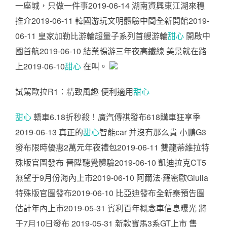
一座城，只做一件事2019-06-14 湖南資興東江湖來穗
推介2019-06-11 韓國游玩文明體驗中間全新開館2019-
06-11 皇家加勒比游輪超量子系列首艘游輪
甜心
開啟中
國首航2019-06-10 結業暢游三年夜高鐵線 美景就在路
上2019-06-10
甜心
在叫。
試駕歐拉R1：精致風趣 便利適用
甜心
甜心
轎車6.18折秒殺！廣汽傳祺發布618購車狂享季
2019-06-13 真正的
甜心
智能car 并沒有那么貴 小鵬G3
發布限時優惠2萬元年夜禮包2019-06-11 雙龍蒂維拉特
殊版官圖發布 晉陞聽覺體驗2019-06-10 凱迪拉克CT5
無望于9月份海內上市2019-06-10 阿爾法·羅密歐Giulia
特殊版官圖發布2019-06-10 比亞迪發布全新秦預告圖
估計年內上市2019-05-31 賓利百年概念車信息曝光 將
于7月10日發布 2019-05-31 新款寶馬3系GT上市 售