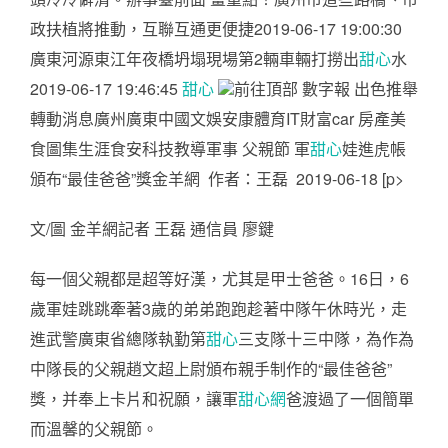
政扶植將推動，互聯互通更便捷2019-06-17 19:00:30
廣東河源東江年夜橋坍塌現場第2輛車輛打撈出
甜心
水
2019-06-17 19:46:45
甜心
前往頂部 數字報 出色推舉
轉動消息廣州廣東中國文娛安康體育IT財富car 房產美
食圖集生涯食安科技教導軍事 父親節 軍
甜心
娃進虎帳
頒布“最佳爸爸”獎金羊網 作者：王磊 2019-06-18 [p>
文/圖 金羊網記者 王磊 通信員 廖鍵
每一個父親都是超等好漢，尤其是甲士爸爸。16日，6
歲軍娃跳跳牽著3歲的弟弟跑跑趁著中隊午休時光，走
進武警廣東省總隊執勤第
甜心
三支隊十三中隊，為作為
中隊長的父親趙文超上尉頒布親手制作的“最佳爸爸”
獎，并奉上卡片和祝願，讓軍
甜心網
爸渡過了一個簡單
而溫馨的父親節。