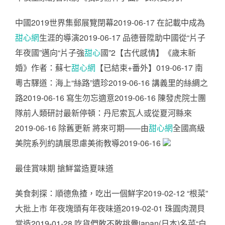
中國2019世界集郵展覽閉幕2019-06-17 在記載中成為
甜心網
生涯的導演2019-06-17 品德晉陞助中國從“片子
年夜國”邁向“片子強
甜心
國”2【古代感情】《歲末新
婚》作者：蘇七
甜心網
【已結束+番外】019-06-17 南
粵古驛道：海上“絲路”遺珍2019-06-16 講義里的絲綢之
路2019-06-16 寫生勿忘適意2019-06-16 陳發虎院士團
隊前人類研討最新停頓：丹尼索瓦人或從夏河縣來
2019-06-16 除舊更新 將來可期——由
甜心網
全國高級
美院系列約請展思慮美術教導2019-06-16
最佳賞味期 搶鮮當造夏味道
美食刺探：順德魚揸，吃出一個鮮字2019-02-12 “根菜”
大批上市 年夜塊頭有年夜味道2019-02-01 珠圓肉潤貝
當造2019-01-28 吃貨們敢不敢挑釁japan(日本)名菜“白