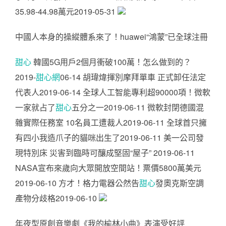
35.98-44.98萬元2019-05-31
中國人本身的操縱體系來了！huawei“鴻蒙”已全球注冊
甜心
韓國5G用戶2個月衝破100萬！怎么做到的？
2019-
甜心網
06-14 胡瑋煒揮別摩拜單車 正式卸任法定
代表人2019-06-14 全球人工智能專利超90000項！微軟
一家就占了
甜心
五分之一2019-06-11 微軟封閉德國混
雜實際任務室 10名員工遭裁人2019-06-11 全球首只擁
有四小我造爪子的貓咪出生了2019-06-11 美一公司發
現特別床 災害到臨時可釀成堅固“屋子” 2019-06-11
NASA宣布來歲向大眾開放空間站！票價5800萬美元
2019-06-10 方才！格力電器公然告
甜心
發奧克斯空調
產物分歧格2019-06-10
年夜型原創音樂劇《我的榆林小曲》表演受好評