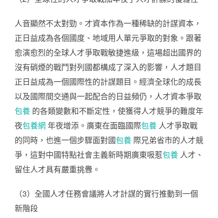
人音顯然不太對勁。才資本作為一種稀缺的計謀資本，
正日益成為各個國度、地域用人單元爭取的對象。跟著
愈演愈烈的全球人才爭取戰敏捷進級，這場超出國界的
沒有硝煙的戰鬥對列國都構成了深入的影響，人才題目
正日益成為一個國際性的計謀題目。經濟全球化的成長
以及國際間交通與一起配合的日益頻仍，人才資本爭取
包養
的各類變數和不斷定性，使獲得人才競爭的難度年
夜
包養網
年夜增添。廣東在面臨國際
包養
人才爭取戰
的同時，也進一個步驟面對國
包養
際兄弟省市的人才競
爭，這對中國特點社會主義新時期廣東吸惹
包養
人才、
留住人才具有嚴重挑釁。
（3）全國人才任務會議將人才計謀的實行推動到一個
新階段