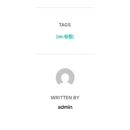
TAGS
[db:标签]
POST AUTHOR
WRITTEN BY
admin