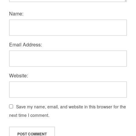
Name:
Email Address:
Website:
Save my name, email, and website in this browser for the
next time I comment.