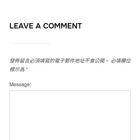
LEAVE A COMMENT
發佈留言必須填寫的電子郵件地址不會公開。
必填欄位
標示為
*
Message: