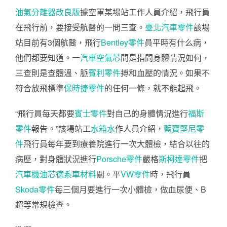
油氣分離器改良版
據空軍某場站工作人員介紹，飛行員
在飛行前，要接受航醫的一問三查。
臺北汽車零件
該場
站目前有3個航醫，飛行
Bentley零件
員平時有什么病，
他們都要知道。一
汽車空氣芯
問是指問身體情況如何，
三查則是查體溫、脈
賓利零件
搏和血壓的情況。如果不
符合放飛標準
保時捷零件
的任何一條，就不能起飛。
“飛行員每天都要
賓士零件
對自己的身體情況進行
福斯
零件
報告。”該場站工
水箱水
作人員介紹，
藍寶堅尼零
件
飛行員每年要到療養院進行一次大體檢，結合以往的
病歷，對身體狀況進行
Porsche零件
嚴格
斯柯達零件
把
汽車機油芯
德系車材料
關。平
VW零件
時，飛行員
Skoda零件
每三個月要進行一次小體檢，做血尿便、B
超等常規檢查。