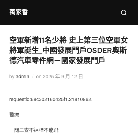
Skip
Search
萬家香
to
for:
content
空軍新增11名少將 史上第三位空軍女
將軍誕生_中國發展門戶OSDER奧斯
德汽車零件網－國家發展門戶
Posted
by
admin
on
2025 年 9 月 12 日
on
requestId:68c302160425f1.21810862.
醫療
一問三查不達標不能飛