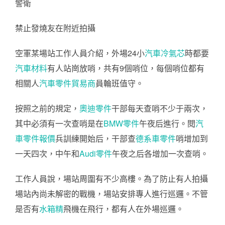
警衛
禁止發燒友在附近拍攝
空軍某場站工作人員介紹，外場24小
汽車冷氣芯
時都要
汽車材料
有人站崗放哨，共有9個哨位，每個哨位都有
相關人
汽車零件貿易商
員輪班值守。
按照之前的規定，
奧迪零件
干部每天查哨不少于兩次，
其中必須有一次查哨是在
BMW零件
午夜后進行。閱
汽
車零件報價
兵訓練開始后，干部查
德系車零件
哨增加到
一天四次，中午和
Audi零件
午夜之后各增加一次查哨。
工作人員說，場站周圍有不少高樓。為了防止有人拍攝
場站內尚未解密的戰機，場站安排專人進行巡邏。不管
是否有
水箱精
飛機在飛行，都有人在外場巡邏。