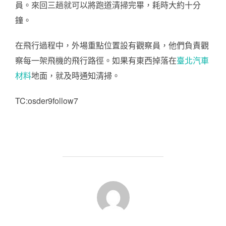
員。來回三趟就可以將跑道清掃完畢，耗時大約十分
鐘。
在飛行過程中，外場重點位置設有觀察員，他們負責觀
察每一架飛機的飛行路徑。如果有東西掉落在
臺北汽車
材料
地面，就及時通知清掃。
TC:osder9follow7
POST AUTHOR