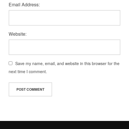
Email Address:
Website:
Save my name, email, and website in this browser for the
next time I comment.