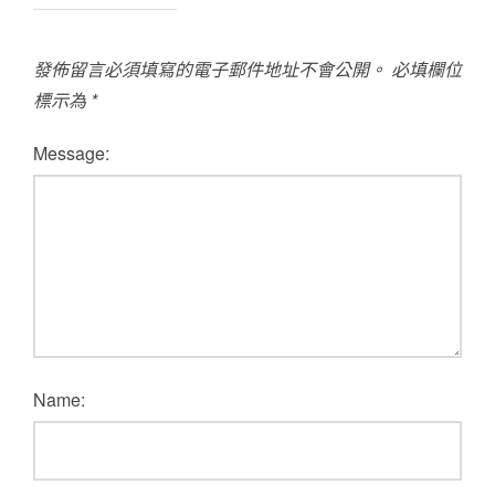
發佈留言必須填寫的電子郵件地址不會公開。
必填欄位
標示為
*
Message:
Name: