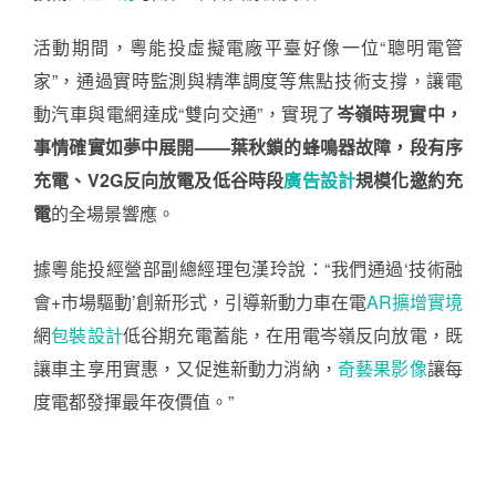
活動期間，粵能投虛擬電廠平臺好像一位“聰明電管
家”，通過實時監測與精準調度等焦點技術支撐，讓電
動汽車與電網達成“雙向交通”，實現了
岑嶺時現實中，
事情確實如夢中展開——葉秋鎖的蜂鳴器故障，段有序
充電、V2G反向放電及低谷時段
廣告設計
規模化邀約充
電
的全場景響應。
據粵能投經營部副總經理包漢玲說：“我們通過‘技術融
會+市場驅動’創新形式，引導新動力車在電
AR擴增實境
網
包裝設計
低谷期充電蓄能，在用電岑嶺反向放電，既
讓車主享用實惠，又促進新動力消納，
奇藝果影像
讓每
度電都發揮最年夜價值。”