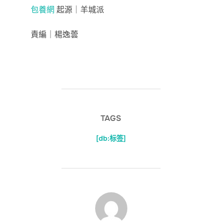
包養網
起源｜羊城派
責編｜楊逸蕓
TAGS
[db:标签]
POST AUTHOR