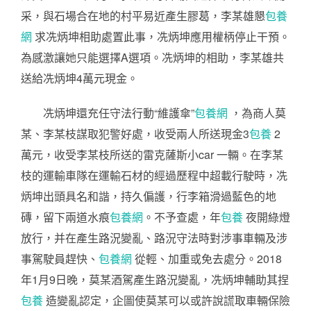
采，與石場合在地的村平易近產生膠葛，李某雄懇
包養
網
求冼炳坤相助處置此事，冼炳坤應用權柄停止干預。
為感激讓她只能選擇A選項。冼炳坤的相助，李某雄共
送給冼炳坤4萬元現金。
冼炳坤還充任守法行動“維護傘”
包養網
，為商人莫
某、李某枝謀取犯警好處，收受兩人所送現金3
包養
2
萬元，收受李某枝所送的雷克薩斯小car 一輛。在李某
枝的運輸車隊在運輸石材的經過歷程中超載行駛時，冼
炳坤出頭具名和諧，持久偏護，行李箱滑過藍色的地
磚，留下兩道水痕
包養網
。不予查處，年
包養
夜開綠燈
放行，并在產生路況變亂、路況守法時對涉事車輛及涉
事駕駛員趕快、
包養網
從輕、加重或免去處分。2018
年1月9日晚，莫某酒駕產生路況變亂，冼炳坤輔助其捏
包養
造變亂認定，企圖使莫某可以或許說謊取車輛保險