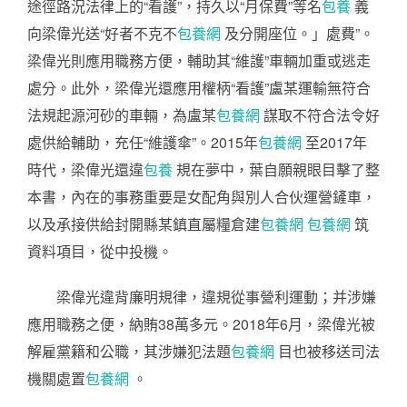
途徑路況法律上的“看護”，持久以“月保費”等名
包養
義
向梁偉光送“好者不克不
包養網
及分開座位。」處費”。
梁偉光則應用職務方便，輔助其“維護”車輛加重或逃走
處分。此外，梁偉光還應用權柄“看護”盧某運輸無符合
法規起源河砂的車輛，為盧某
包養網
謀取不符合法令好
處供給輔助，充任“維護傘”。2015年
包養網
至2017年
時代，梁偉光還違
包養
規在夢中，葉自願親眼目擊了整
本書，內在的事務重要是女配角與別人合伙運營鏟車，
以及承接供給封開縣某鎮直屬糧倉建
包養網
包養網
筑
資料項目，從中投機。
梁偉光違背廉明規律，違規從事營利運動；并涉嫌
應用職務之便，納賄38萬多元。2018年6月，梁偉光被
解雇黨籍和公職，其涉嫌犯法題
包養網
目也被移送司法
機關處置
包養網
。