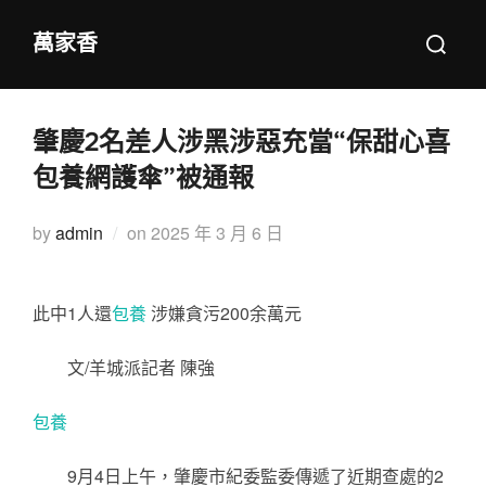
Skip
Search
萬家香
to
for:
content
肇慶2名差人涉黑涉惡充當“保甜心喜
包養網護傘”被通報
Posted
by
admin
on
2025 年 3 月 6 日
on
此中1人還
包養
涉嫌貪污200余萬元
文/羊城派記者 陳強
包養
9月4日上午，肇慶市紀委監委傳遞了近期查處的2