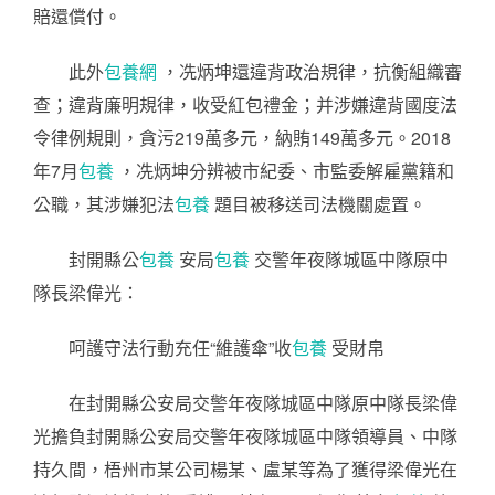
賠還償付。
此外
包養網
，冼炳坤還違背政治規律，抗衡組織審
查；違背廉明規律，收受紅包禮金；并涉嫌違背國度法
令律例規則，貪污219萬多元，納賄149萬多元。2018
年7月
包養
，冼炳坤分辨被市紀委、市監委解雇黨籍和
公職，其涉嫌犯法
包養
題目被移送司法機關處置。
封開縣公
包養
安局
包養
交警年夜隊城區中隊原中
隊長梁偉光：
呵護守法行動充任“維護傘”收
包養
受財帛
在封開縣公安局交警年夜隊城區中隊原中隊長梁偉
光擔負封開縣公安局交警年夜隊城區中隊領導員、中隊
持久間，梧州市某公司楊某、盧某等為了獲得梁偉光在