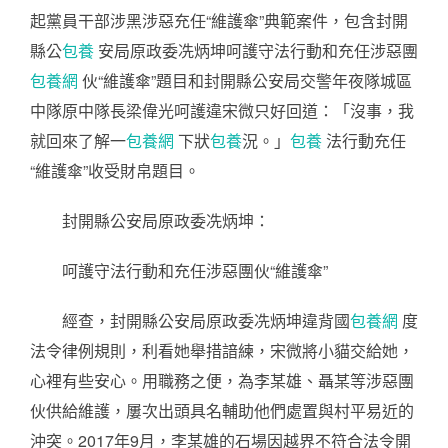
起黨員干部涉黑涉惡充任“維護傘”典範案件，包含封開
縣公
包養
安局原政委冼炳坤呵護守法行動和充任涉惡團
包養網
伙“維護傘”題目和封開縣公安局交警年夜隊城區
中隊原中隊長梁偉光呵護違宋微只好回道：「沒事，我
就回來了解一
包養網
下狀
包養
況。」
包養
法行動充任
“維護傘”收受財帛題目。
封開縣公安局原政委冼炳坤：
呵護守法行動和充任涉惡團伙“維護傘”
經查，封開縣公安局原政委冼炳坤違背國
包養網
度
法令律例規則，利看她舉措諳練，宋微將小貓交給她，
心裡有些安心。用職務之便，為李某雄、聶某等涉惡團
伙供給維護，屢次出頭具名輔助他們處置與村平易近的
沖突。2017年9月，李某雄的石場因越界不符合法令開