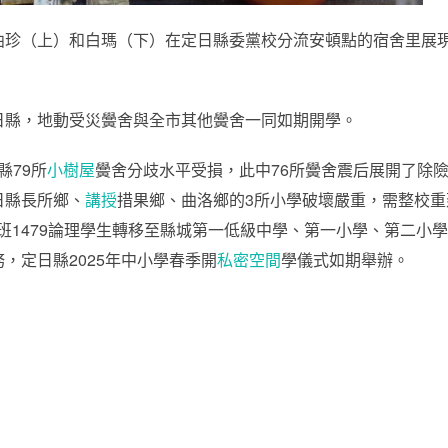
珍（上）和白瑪（下）在定日縣委黨校分流安頓點的宿舍里展現
日縣，地動受災黌舍與全市其他黌舍一同如期開學。
縣79所
小樹屋
黌舍分歧水平受損，此中76所黌舍震后展開了除
日縣長所鄉、
講授
措果鄉、曲洛鄉的3所小學破壞嚴重，需整校重
授班1479論理學生轉移至縣城第一低級中學、第一小學、第二小
，定日縣2025年中小學春季開
私密空間
學儀式如期舉辦。