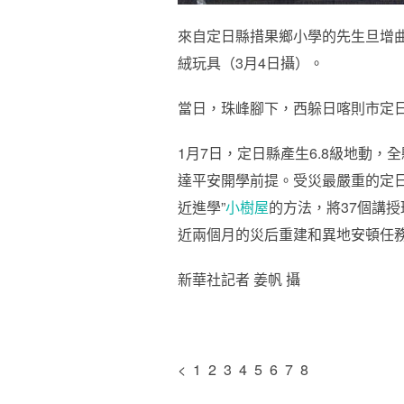
來自定日縣措果鄉小學的先生旦增曲
絨玩具（3月4日攝）。
當日，珠峰腳下，西躲日喀則市定
1月7日，定日縣產生6.8級地動，全
達平安開學前提。受災最嚴重的定
近進學”
小樹屋
的方法，將37個講
近兩個月的災后重建和異地安頓任務
新華社記者 姜帆 攝
< 1 2 3 4 5 6 7 8