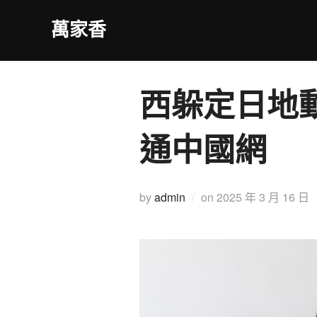
Skip
萬家香
to
content
西躲定日地
通中國網
Posted
by
admin
on
2025 年 3 月 16 日
on