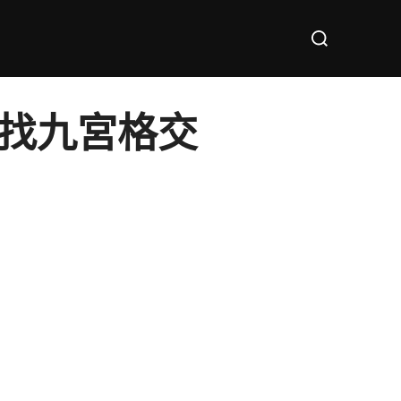
Search
for:
_找九宮格交