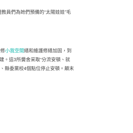
教員們為她們預備的“太陽娃娃”毛
險修
小我空間
繕和維護修繕加固，到
建。這3所黌舍采取“分流安頓、就
學、縣委黨校4個點位停止安頓。顛末