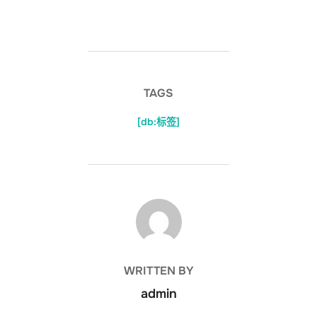
TAGS
[db:标签]
POST AUTHOR
WRITTEN BY
admin