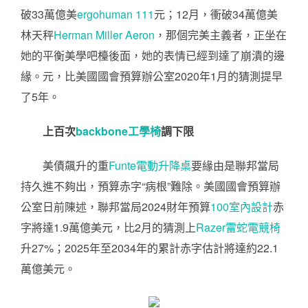
破33萬億美
ergohuman 111
元；12月，衝破34萬億美
林天秤
Herman Miller Aeron
，那個完美主義者，正坐在
她的平衡美學吧檯後面，她的表情已經到達了崩潰的邊
緣。元，比美國國會預算辦公室2020年1月的猜測提早
了5年。
上百次
backbone工學椅
調下限
美債飆升的重
Funte電動升降桌
要緣由是聯邦當局
持久進不夠出，預算赤字“病根”難除。美國國會預算辦
公室日前陳述，聯邦當局2024財年預算
100室內設計
赤
字將達1.9萬億美元，比2月的猜測上
Razer雷蛇電競椅
升27%；2025年至2034年的累計赤字估計將達約22.1
萬億美元。