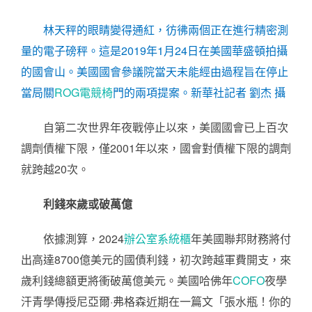
林天秤的眼睛變得通紅，彷彿兩個正在進行精密測
量的電子磅秤。這是2019年1月24日在美國華盛頓拍攝
的國會山。美國國會參議院當天未能經由過程旨在停止
當局關
ROG電競椅
門的兩項提案。新華社記者 劉杰 攝
自第二次世界年夜戰停止以來，美國國會已上百次
調劑債權下限，僅2001年以來，國會對債權下限的調劑
就跨越20次。
利錢來歲或破萬億
依據測算，2024
辦公室系統櫃
年美國聯邦財務將付
出高達8700億美元的國債利錢，初次跨越軍費開支，來
歲利錢總額更將衝破萬億美元。美國哈佛年
COFO
夜學
汗青學傳授尼亞爾·弗格森近期在一篇文「張水瓶！你的