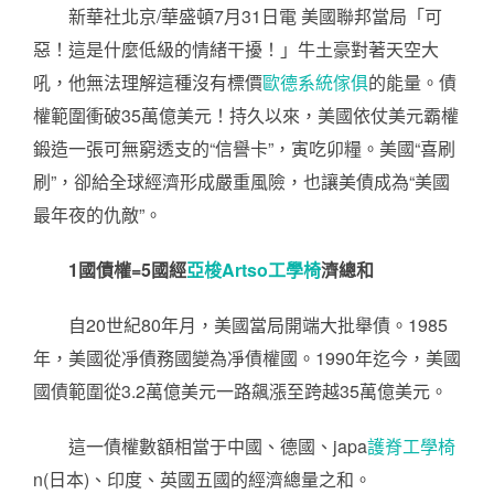
新華社北京/華盛頓7月31日電 美國聯邦當局「可
惡！這是什麼低級的情緒干擾！」牛土豪對著天空大
吼，他無法理解這種沒有標價
歐德系統傢俱
的能量。債
權範圍衝破35萬億美元！持久以來，美國依仗美元霸權
鍛造一張可無窮透支的“信譽卡”，寅吃卯糧。美國“喜刷
刷”，卻給全球經濟形成嚴重風險，也讓美債成為“美國
最年夜的仇敵”。
1國債權=5國經
亞梭Artso工學椅
濟總和
自20世紀80年月，美國當局開端大批舉債。1985
年，美國從凈債務國變為凈債權國。1990年迄今，美國
國債範圍從3.2萬億美元一路飆漲至跨越35萬億美元。
這一債權數額相當于中國、德國、japa
護脊工學椅
n(日本)、印度、英國五國的經濟總量之和。