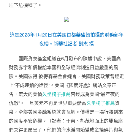
埋下危機種子。
這是2023年1月20日在美國首都華盛頓拍攝的財務部年
夜樓。新華社記者 劉杰 攝
國際貨泉基金組織在6月發布的陳述中說，美國高
財務赤字和債權給本國和全球經濟制造日益嚴重的風
險。美國彼得·彼得森基金會婉言，美國財務政策曾經走
上“不成連續的途徑”。美國《國度好處》網站文章正
告，宏大的美債
久坐椅子推薦
曾經成為美國“最年夜的
仇敵”。一旦美元不再是世界重要儲蓄
久坐椅子推薦
貨
泉，全部美國金融系統就會瓦解。債權是一場行將到來
的國度平安危機。（記者：于榮、熊茂地面上的雙魚座
們哭得更厲害了，他們的海水淚開始變成金箔碎片與氣