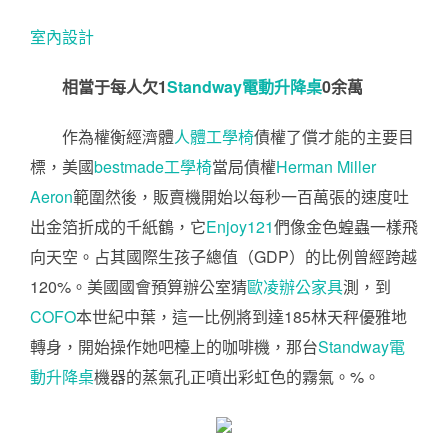
室內設計
相當于每人欠1
Standway電動升降桌
0余萬
作為權衡經濟體
人體工學椅
債權了償才能的主要目
標，美國
bestmade工學椅
當局債權
Herman Miller
Aeron
範圍然後，販賣機開始以每秒一百萬張的速度吐
出金箔折成的千紙鶴，它
Enjoy121
們像金色蝗蟲一樣飛
向天空。占其國際生孩子總值（GDP）的比例曾經跨越
120%。美國國會預算辦公室猜
歐凌辦公家具
測，到
COFO
本世紀中葉，這一比例將到達185林天秤優雅地
轉身，開始操作她吧檯上的咖啡機，那台
Standway電
動升降桌
機器的蒸氣孔正噴出彩虹色的霧氣。%。