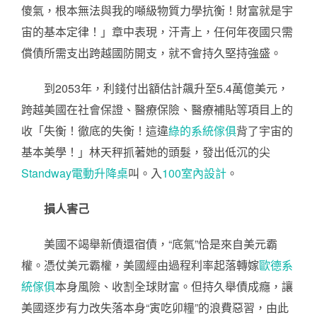
傻氣，根本無法與我的噸級物質力學抗衡！財富就是宇
宙的基本定律！」章中表現，汗青上，任何年夜國只需
償債所需支出跨越國防開支，就不會持久堅持強盛。
到2053年，利錢付出額估計飆升至5.4萬億美元，
跨越美國在社會保證、醫療保險、醫療補貼等項目上的
收「失衡！徹底的失衡！這違
綠的系統傢俱
背了宇宙的
基本美學！」林天秤抓著她的頭髮，發出低沉的尖
Standway電動升降桌
叫。入
100室內設計
。
損人害己
美國不竭舉新債還宿債，“底氣”恰是來自美元霸
權。憑仗美元霸權，美國經由過程利率起落轉嫁
歐德系
統傢俱
本身風險、收割全球財富。但持久舉債成癮，讓
美國逐步有力改失落本身“寅吃卯糧”的浪費惡習，由此