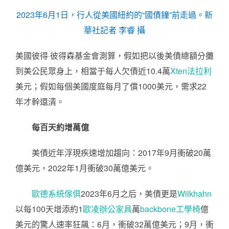
2023年6月1日，行人從美國紐約的“國債鐘”前走過。新
華社記者 李睿 攝
美國彼得·彼得森基金會測算，假如把以後美債總額分攤
到美公民眾身上，相當于每人欠債近10.4萬
Xten法拉利
美元；假如每個美國度庭每月了償1000美元，需求22
年才幹還清。
每百天約增萬億
美債近年浮現疾速增加趨向：2017年9月衝破20萬
億美元，2022年1月衝破30萬億美元。
歐德系統傢俱
2023年6月之后，美債更是
Wilkhahn
以每100天增添約1
歐凌辦公家具
萬
backbone工學椅
億
美元的驚人速率狂飆：6月，衝破32萬億美元；9月，衝