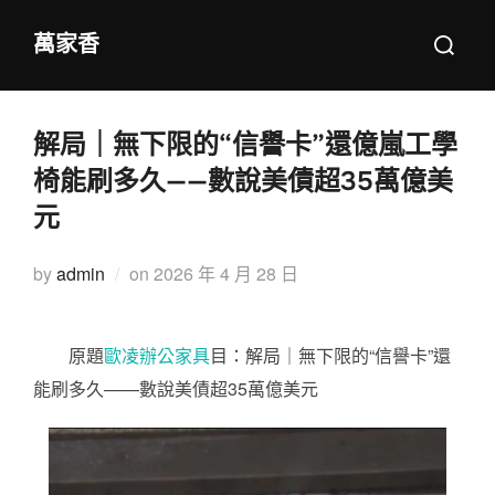
Skip
Search
萬家香
to
for:
content
解局｜無下限的“信譽卡”還億嵐工學
椅能刷多久——數說美債超35萬億美
元
Posted
by
admin
on
2026 年 4 月 28 日
on
原題
歐凌辦公家具
目：解局｜無下限的“信譽卡”還
能刷多久——數說美債超35萬億美元