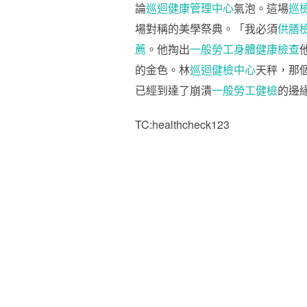
論
巡迴健康管理中心
氣泡。這場
巡
場對稱的美學祭典。「我必須
供膳
薦
。他掏出
一般勞工身體健康檢查
的金色。林
巡迴健檢中心
天秤，那
已經到達了崩潰
一般勞工健檢
的邊
TC:healthcheck123