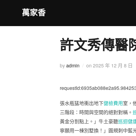
Skip
萬家香
to
content
許文秀傳醫
Posted
by
admin
on
2025 年 12 月 8 日
on
requestId:6935ab088e2a95.98425
張水瓶猛地衝出地下
健檢費用
室，
三階段：時間與空間的絕對對稱。
黃金分割點上。」牛土豪聽
巡迴健
寧願用一棟別墅換！」圓規刺中藍