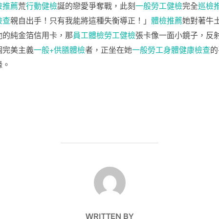
檢推薦
荒
行動健檢
誕的戀愛爭奪戰，此刻
一般勞工健檢
完全
巡檢
檢查
親自出手！只有我能將這種失衡導正！」
體檢推薦
她對著牛
他的純金箔信用卡，那
員工體檢
勞工健檢
張卡像一面小鏡子，反
個完美主義
一般+供膳體檢
者，正坐在她
一般勞工身體健康檢查
的
緣。
POST AUTHOR
WRITTEN BY