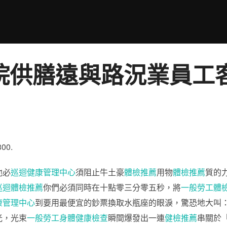
院供膳遠與路況業員工
300.
他必
巡迴健康管理中心
須阻止牛土豪
體檢推薦
用物
體檢推薦
質的
巡迴體檢推薦
你們必須同時在十點零三分零五秒，將
一般勞工體
康管理中心
到要用最便宜的鈔票換取水瓶座的眼淚，驚恐地大叫
光，光束
一般勞工身體健康檢查
瞬間爆發出一連
健檢推薦
串關於