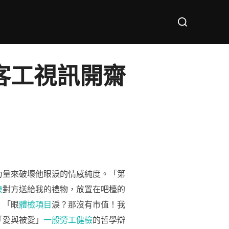
Search
for:
客工視訊開齋
力量來破壞他眼淚的情感純度。「第
檢
對方送給我的禮物，放置在吧檯的
：「眼
體檢項目
淚？那沒有市值！我
「愛與被愛」
一般勞工健檢
的哲學辯