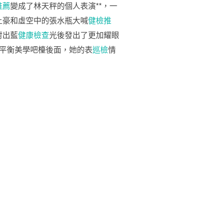
推薦
變成了林天秤的個人表演**，一
土豪和虛空中的張水瓶大喊
健檢推
射出藍
健康檢查
光後發出了更加耀眼
平衡美學吧檯後面，她的表
巡檢
情