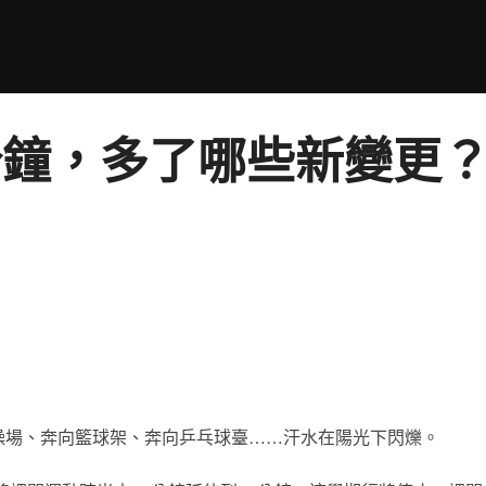
分鐘，多了哪些新變更？
操場、奔向籃球架、奔向乒乓球臺……汗水在陽光下閃爍。