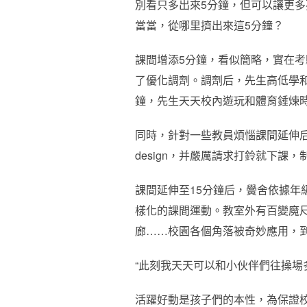
別看只多出來5分鐘，但可以讓更
當當，從哪里擠出來這5分鐘？
課間增添5分鐘，看似簡略，實在
了優化調劑。調劑后，先生高低學和
鐘，先生天天校內遊玩和體育錘煉時
同時，針對一些教員煩惱課間延伸
design，并嚴厲請求打鈴就下
課間延伸至15分鐘后，黌舍依據
樣化的課間運動。教室外有百變魔
廊……校園各個角落被奇妙應用，
“此刻我天天可以和小伙伴們往操場
活躍好動是孩子們的本性，為保證