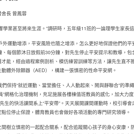
舍長 曾鳳蓉
響學業甚至將來生涯。”調研時，五年級11班的一論理學生家長
子戶外運動增添，平安風險也隨之增添，怎么更好地保證他們的
鐘、每個節沐日放假前30分鐘，對先生停止平安提示和教導，
護才能，經由過程案例剖析、模仿練習訓練等方法，讓先生直不
動體外除顫器（AED），構建一張慎密的性命平安網。
我們保持“就近運動、當堂擔任、人人動起來、鬧與靜聯合”的準
員”網格化治理機制，充足施展各樓棟值班教員的感化，加大力
為先生的快活課間系上“平安帶”。天天展開課間運動時，校引導
定點位停止保證，體育教員也會做好各項活動的專門研究領導。
之間樹立慎密的一起配合關系，配合追蹤關心孩子的身心安康，