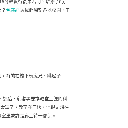
15分鐘實行後果若何？增添了5分
止？
包養網
讓我們深刻各地校園，了
繩，有的在樓下玩魔尺、跳屋子……
法、迷信、創客等要換教室上課的科
光太短了，教室在三樓，他很是想往
教室里或許走廊上待一會兒。