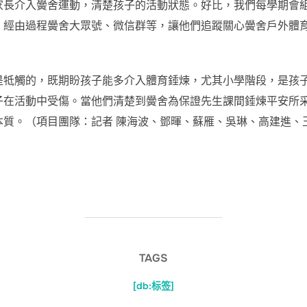
長介入黌舍運動，清楚孩子的活動狀態。好比，我們每學期會組
，經由過程黌舍大眾號、微信群等，讓他們追蹤關心黌舍戶外體
是牴觸的，既期盼孩子能多介入體育錘煉，尤其小學階段，是孩
子在活動中受傷。當他們清楚到黌舍為保證先生課間錘煉平安所
質。（項目團隊：記者 陳海波、鄧暉、蘇雁、吳琳、高建進、王
TAGS
[db:标签]