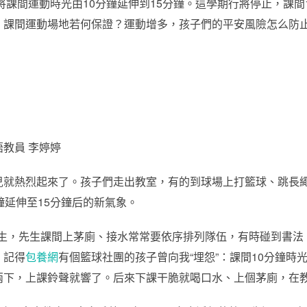
學將課間運動時光由10分鐘延伸到15分鐘。這學期行將停止，課間
，課間運動場地若何保證？運動增多，孩子們的平安風險怎么防
教員 李婷婷
兒就熱烈起來了。孩子們走出教室，有的到球場上打籃球、跳長
鐘延伸至15分鐘后的新氣象。
理學生，先生課間上茅廁、接水常常要依序排列隊伍，有時碰到書
。記得
包養網
有個籃球社團的孩子曾向我“埋怨”：課間10分鐘時
兩下，上課鈴聲就響了。后來下課干脆就喝口水、上個茅廁，在