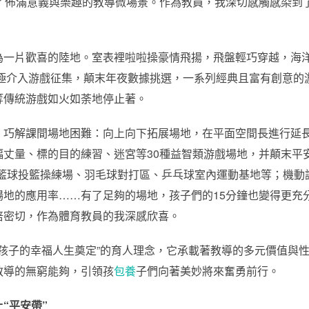
成了佈滿意義與樂趣的教導微場景。作為教員，我深切感觸感染到
為一片歡喜的陸地。室表裡啦啦操豪情飛揚，飛盤輕巧穿越，海
積極介入游戲征集，顛末年夜數據挑選，一系列經典且富有創意
等傳統游戲如火如荼地停止著。
，巧解課間場地困難：向上向下拓展場地，在平面空間長進行延
丈量、標的目的練習、迷宮等30種益智類游戲場地，并顛末平
置籃球投籃操練場、羽毛球對打區、乒乓球室內運動基地等；機動
場地的應用率……有了足夠的場地，孩子們的15分鐘也變得更充
倍密切，作為體育教員的我深感欣喜。
個孩子的幸福人生奠定”的育人理念，它承載著教導的多元價值與
教導的無窮能夠，引領孩
包養
子們向著美妙將來奮勇前行。
“平安帶”