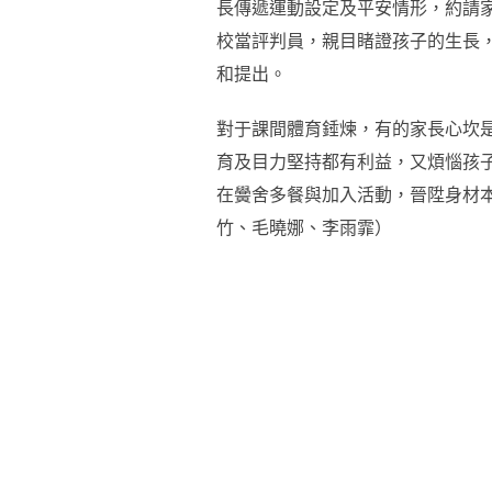
長傳遞運動設定及平安情形，約請家
校當評判員，親目睹證孩子的生長
和提出。
對于課間體育錘煉，有的家長心坎
育及目力堅持都有利益，又煩惱孩
在黌舍多餐與加入活動，晉陞身材本
竹、毛曉娜、李雨霏）