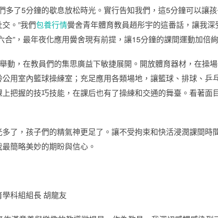
子們多了5分鐘的歇息放松時光。實行告知我們，這5分鐘可以讓
交。”我們
包養行情
黌舍青年體育教員趙彤宇的這番話，讓我深
六合”，最年夜化應用黌舍現有前提，讓15分鐘的課間運動加倍
革舉動，在教員們的集思廣益下敏捷展開。開放體育器材，在操
齡公用室內籃球操練室；充足應用各類場地，讓籃球、排球、乒
課上把握的技巧技能，在課后也有了操練和交通的舞臺。看著面
光多了，孩子們的精氣神更足了。讓不受拘束和快活浸潤課間時
我最簡略美妙的期盼與信心。
學科組組長 胡龍友