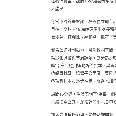
在我們黌舍，課間15分鐘被砥礪
大能量。
每當下課鈴聲響起，校園便立即化
目在此交錯。1906論理學生家長
丟沙包、打彈珠、翻花繩、抓石子
黌舍公道計劃場地，盤活校園空間
精緻化測繪與布局調劑，劃分為步幅
嶼”；充足應用運動場館資本，設
帶設置跳繩、踢毽子公用區，晉陞
各項身材本質逐步進步，關系也加
課間15分鐘，活潑表現了“為每一
持續摸索立異，深挖課間小六合中
加大力度值班治理，給快活課間系上