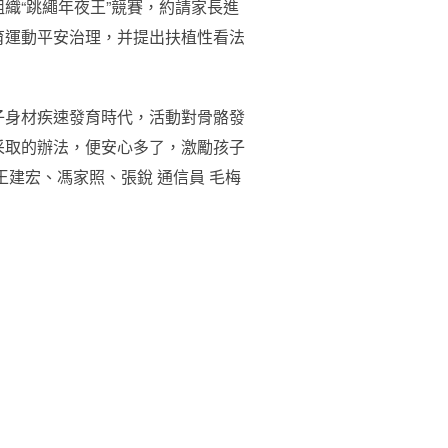
織“跳繩年夜王”競賽，約請家長進
育運動平安治理，并提出扶植性看法
子身材疾速發育時代，活動對骨骼發
采取的辦法，便安心多了，激勵孩子
建宏、馮家照、張銳 通信員 毛梅