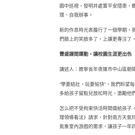
園中巡視，發明并處置平安隱患，
理、自我辦事。
新的作息時光表履行了一個學期，
們臉上的笑臉多了，上課更專注了
豐盛課間運動，讓校園生涯更出色
講述人：遼寧省年夜連市中山區朝陽
“學要結壯，玩要愉快”，我們盼望
多給孩子留點兒放松時光，激勵他
怎么把不受拘束快活時間還給孩子，
理領導看法》請求，針對南方天氣
氣象室內游戲的需求，讓孩子一年四