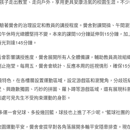
多孩子走出教室、走向戶外，享用更具安康活氣的校園生涯。不少
考驗著黌舍的治理設定和教員的講授程度。黌舍對課間操、午間瀏
午休時光總體堅持不變。本來的課間10分鐘延伸到15分鐘，加上
光到達145分鐘。
后會影響講授進度，黌舍展開所有人全體備課，輔助教員高效組
課，制止拖堂。每周五，黌舍會統計、反應本周的巡視情形，確保1
年級特色，在各樓層設置運動區域，設定游戲區和瀏覽角，分歧班
尺、興趣數獨園、巧妙的拼圖、蘿卜蹲等游戲區域，還有展現科
到處可見先生不受拘束運動的身影。
多運一會兒球、多投幾回籃，球技也上進了不少呢。”籃球社團
校園運動平安，黌舍會提早對各角落展開多輪平安隱患排查。現