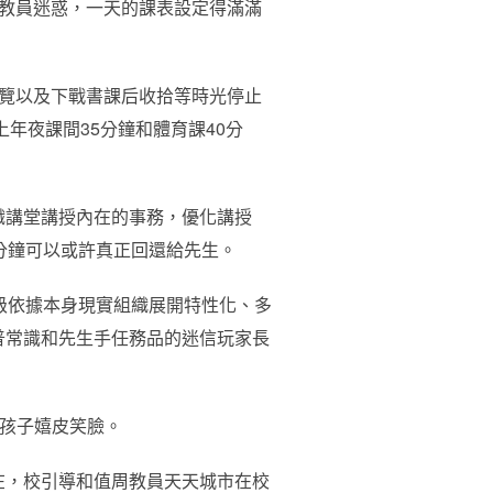
教員迷惑，一天的課表設定得滿滿
覽以及下戰書課后收拾等時光停止
年夜課間35分鐘和體育課40分
織講堂講授內在的事務，優化講授
5分鐘可以或許真正回還給先生。
級依據本身現實組織展開特性化、多
普常識和先生手任務品的迷信玩家長
的孩子嬉皮笑臉。
在，校引導和值周教員天天城市在校