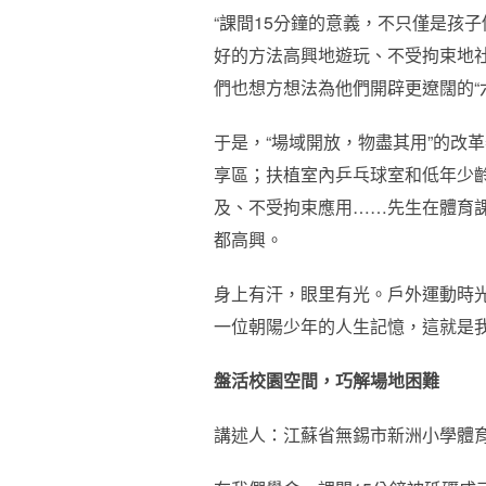
“課間15分鐘的意義，不只僅是孩
好的方法高興地遊玩、不受拘束地社
們也想方想法為他們開辟更遼闊的“
于是，“場域開放，物盡其用”的改
享區；扶植室內乒乓球室和低年少
及、不受拘束應用……先生在體育
都高興。
身上有汗，眼里有光。戶外運動時
一位朝陽少年的人生記憶，這就是
盤活校園空間，巧解場地困難
講述人：江蘇省無錫市新洲小學體育