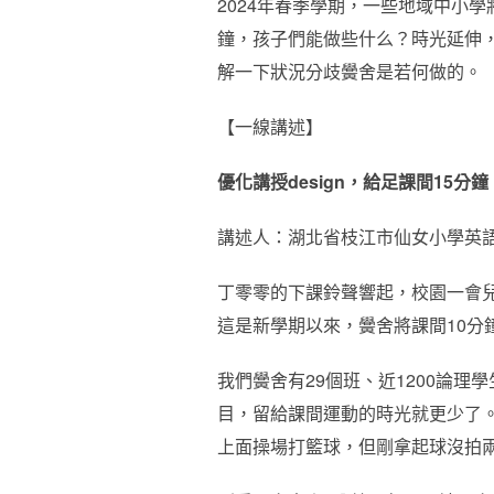
2024年春季學期，一些地域中小
鐘，孩子們能做些什么？時光延伸
解一下狀況分歧黌舍是若何做的。
【一線講述】
優化講授design，給足課間15分鐘
講述人：湖北省枝江市仙女小學英語
丁零零的下課鈴聲響起，校園一會
這是新學期以來，黌舍將課間10分
我們黌舍有29個班、近1200論
目，留給課間運動的時光就更少了
上面操場打籃球，但剛拿起球沒拍