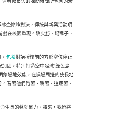
了這看似長久的課間時間所包含的宏
洋冰壺巔峰對決，傳統與新興活動項
的游戲在校園重現。跳皮筋、踢毽子、
長，
包養
對講授樓前的方形空位停止
安加固，特別打造空中足球“綠色島
調劑場地效能，在操場周邊的狹長地
分。看著他們跑著、跳著、追逐著，
性命生長的蓬勃氣力。將來，我們將