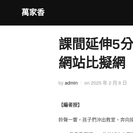
Skip
萬家香
to
content
課間延伸5
網站比擬網
Posted
by
admin
on
2025 年 2 月 8 日
on
【編者按】
鈴聲一響，孩子們沖出教室，奔向