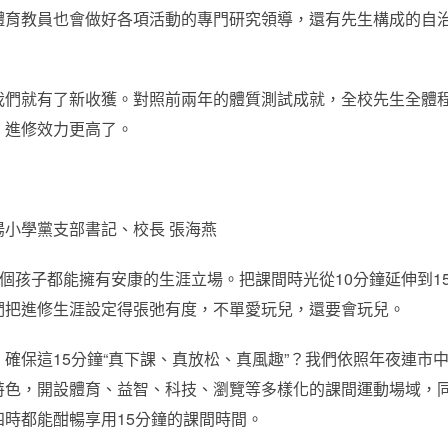
體育教員也會做好各項活動的專門研究領導，還有先生構成的自
我們就有了新收獲。對照前兩年的體質測試成就，全校先生全體
，進修效力更高了。
小學黨支部書記、校長 張海燕
每個孩子都能擁有安康的生涯立場。把課間時光從10分鐘延伸到1
們把進修生涯設定得張弛有度，不單愛玩兒，還要會玩兒。
確保這15分鐘“真下課、真放松、真風趣”？我們依照年夜連市
特色，開設體育、益智、科技、瀏覽等多樣化的課間運動場域，
時都能酣暢享用15分鐘的課間時間。