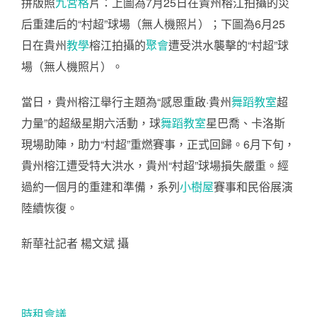
拼版照
九宮格
片：上圖為7月25日在貴州榕江拍攝的災
后重建后的“村超”球場（無人機照片）；下圖為6月25
日在貴州
教學
榕江拍攝的
聚會
遭受洪水襲擊的“村超”球
場（無人機照片）。
當日，貴州榕江舉行主題為“感恩重啟·貴州
舞蹈教室
超
力量”的超級星期六活動，球
舞蹈教室
星巴喬、卡洛斯
現場助陣，助力“村超”重燃賽事，正式回歸。6月下旬，
貴州榕江遭受特大洪水，貴州“村超”球場損失嚴重。經
過約一個月的重建和準備，系列
小樹屋
賽事和民俗展演
陸續恢復。
新華社記者 楊文斌 攝
時租會議