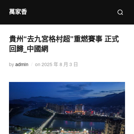
Skip
Search
萬家香
to
for:
content
貴州“去九宮格村超”重燃賽事 正式
回歸_中國網
Posted
by
admin
on
2025 年 8 月 3 日
on