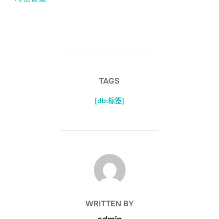
TAGS
[db:标签]
POST AUTHOR
WRITTEN BY