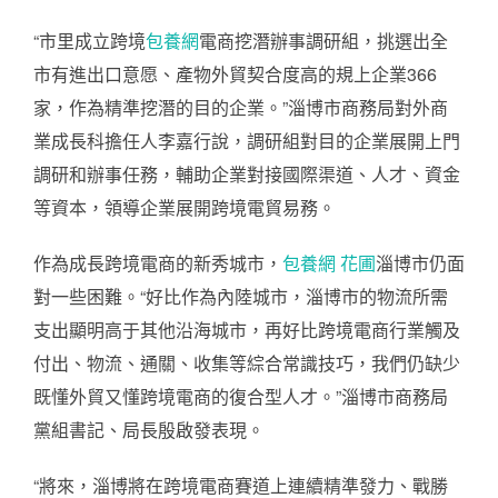
“市里成立跨境
包養網
電商挖潛辦事調研組，挑選出全
市有進出口意愿、產物外貿契合度高的規上企業366
家，作為精準挖潛的目的企業。”淄博市商務局對外商
業成長科擔任人李嘉行說，調研組對目的企業展開上門
調研和辦事任務，輔助企業對接國際渠道、人才、資金
等資本，領導企業展開跨境電貿易務。
作為成長跨境電商的新秀城市，
包養網 花圃
淄博市仍面
對一些困難。“好比作為內陸城市，淄博市的物流所需
支出顯明高于其他沿海城市，再好比跨境電商行業觸及
付出、物流、通關、收集等綜合常識技巧，我們仍缺少
既懂外貿又懂跨境電商的復合型人才。”淄博市商務局
黨組書記、局長殷啟發表現。
“將來，淄博將在跨境電商賽道上連續精準發力、戰勝