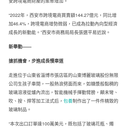
安跨境電商財產的集聚增加。
“2022年，西安市跨境電商買賣額144.27億元，同比增
加46.4%，跨境電商增勢微弱，已成為拉動內向型經濟
成長的新動能。”西安市商務局局長張選平易近說。
新舉動——
搶抓機會，步進成長慢車道
走進位于山東省淄博市張店區的山東博麗玻璃股份無限
公司生孩子車間，一股熱浪劈面而來，如糖漿般黏稠的
玻璃溶液從爐內流出，智能機械手揮動臂膀，顛末彎、
吹、按、焊等加工法式后，
包養
制作出了一件件精致的
玻璃制品。
“本次出口訂單達100萬美元，既包括了玻璃花瓶、燭