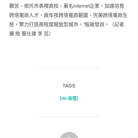
艱苦，依托市表裡高校、著名internet企業，加速培育
跨境電商人才，做年夜跨境電商範圍，完美跨境電商生
態，聚力打造高程度開放型城市。”殷啟發說。（記者
竇 皓 龔仕建 李 蕊）
TAGS
[db:标签]
POST AUTHOR