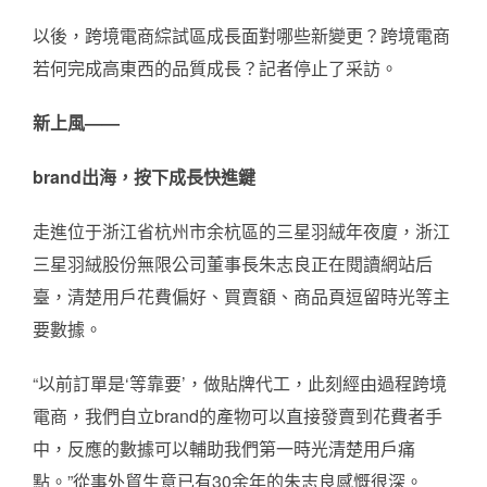
以後，跨境電商綜試區成長面對哪些新變更？跨境電商
若何完成高東西的品質成長？記者停止了采訪。
新上風——
brand出海，按下成長快進鍵
走進位于浙江省杭州市余杭區的三星羽絨年夜廈，浙江
三星羽絨股份無限公司董事長朱志良正在閱讀網站后
臺，清楚用戶花費偏好、買賣額、商品頁逗留時光等主
要數據。
“以前訂單是‘等靠要’，做貼牌代工，此刻經由過程跨境
電商，我們自立brand的產物可以直接發賣到花費者手
中，反應的數據可以輔助我們第一時光清楚用戶痛
點。”從事外貿生意已有30余年的朱志良感慨很深。