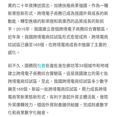
黨的二十年夜陳述提出，加速扶植商業強國。作為一種
新業態新形式，跨境電子商務已成為我國外貿成長的新
動能、轉型進級的新渠道和高東西的品質成長的新抓
手。2015年，我國建立首個跨境電子商務綜合實驗區。
近年來，我國跨境電商綜試區形式愈發成熟，跨境電商
綜試區已擴至165個，在跨境電商成長中施展了主要的
感化。
前不久，國務院
包養
批復批准在廊坊等33個城市和地域
建立跨境電子商務綜合實驗區。這是我國建立的第七批
跨境電商綜試區，至此，我國跨境電商綜試區多少數字
擴至165個。新設一批跨境電商綜試區，鼎力成長跨境
電商等新業態新形式，有利于激起外貿主體活氣，晉陞
外貿運轉效力，穩固外貿財產鏈供給鏈，完成財產數字
化和商業數字化融會。