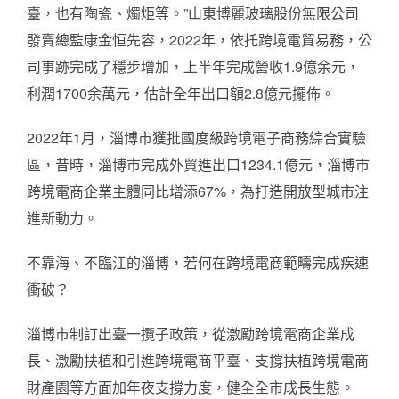
臺，也有陶瓷、燭炬等。”山東博麗玻璃股份無限公司
發賣總監康金恒先容，2022年，依托跨境電貿易務，公
司事跡完成了穩步增加，上半年完成營收1.9億余元，
利潤1700余萬元，估計全年出口額2.8億元擺佈。
2022年1月，淄博市獲批國度級跨境電子商務綜合實驗
區，昔時，淄博市完成外貿進出口1234.1億元，淄博市
跨境電商企業主體同比增添67%，為打造開放型城市注
進新動力。
不靠海、不臨江的淄博，若何在跨境電商範疇完成疾速
衝破？
淄博市制訂出臺一攬子政策，從激勵跨境電商企業成
長、激勵扶植和引進跨境電商平臺、支撐扶植跨境電商
財產園等方面加年夜支撐力度，健全全市成長生態。