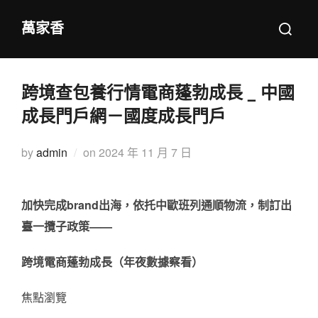
Skip
Search
萬家香
to
for:
content
跨境查包養行情電商蓬勃成長 _ 中國
成長門戶網－國度成長門戶
Posted
by
admin
on
2024 年 11 月 7 日
on
加快完成brand出海，依托中歐班列通順物流，制訂出
臺一攬子政策——
跨境電商蓬勃成長（年夜數據察看）
焦點瀏覽