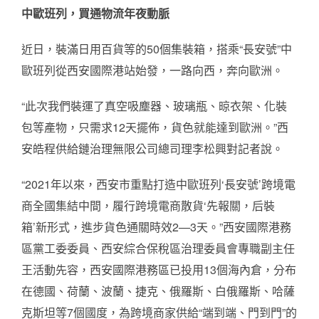
中歐班列，買通物流年夜動脈
近日，裝滿日用百貨等的50個集裝箱，搭乘“長安號”中
歐班列從西安國際港站始發，一路向西，奔向歐洲。
“此次我們裝運了真空吸塵器、玻璃瓶、晾衣架、化裝
包等產物，只需求12天擺佈，貨色就能達到歐洲。”西
安皓程供給鏈治理無限公司總司理李松興對記者說。
“2021年以來，西安市重點打造中歐班列‘長安號’跨境電
商全國集結中間，履行跨境電商散貨‘先報關，后裝
箱’新形式，進步貨色通關時效2—3天。”西安國際港務
區黨工委委員、西安綜合保稅區治理委員會專職副主任
王活動先容，西安國際港務區已投用13個海內倉，分布
在德國、荷蘭、波蘭、捷克、俄羅斯、白俄羅斯、哈薩
克斯坦等7個國度，為跨境商家供給“端到端、門到門”的