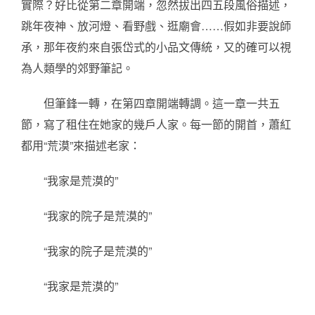
實際？好比從第二章開端，忽然拔出四五段風俗描述，
跳年夜神、放河燈、看野戲、逛廟會……假如非要說師
承，那年夜約來自張岱式的小品文傳統，又的確可以視
為人類學的郊野筆記。
但筆鋒一轉，在第四章開端轉調。這一章一共五
節，寫了租住在她家的幾戶人家。每一節的開首，蕭紅
都用“荒漠”來描述老家：
“我家是荒漠的”
“我家的院子是荒漠的”
“我家的院子是荒漠的”
“我家是荒漠的”