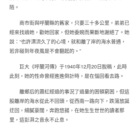
陌。
商市街與呼蘭縣的舊家，只要三十多公里，弟弟已
經來找過她，勸她回家，但她委婉而果斷地謝絕了。她
說：“也許漂流久了的心境，就和離了岸的海水普通，
若非碰到年夜風是不會翻起的。”
巨大《呼蘭河傳》于1940年12月20日脫稿，此時
此刻，她的性命曾經進進倒計時，是在惱回看去路。
離鄉后的蕭紅經過的事況了過量的困頓窮困，但這
股離岸的海水從此不回頭，從西南一路向下，跌蕩放誕
迂回，細膩豪闊，奔跑悠揚，在她生生世世的讀者那
里，這彭湃之音永不止息。