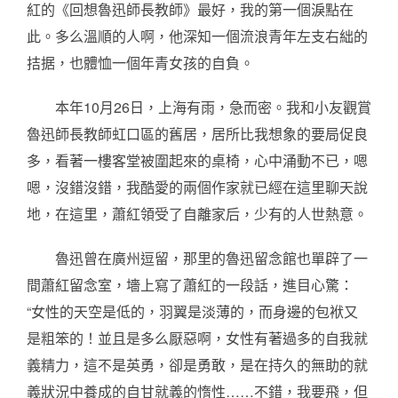
紅的《回想魯迅師長教師》最好，我的第一個淚點在
此。多么溫順的人啊，他深知一個流浪青年左支右絀的
拮据，也體恤一個年青女孩的自負。
本年10月26日，上海有雨，急而密。我和小友觀賞
魯迅師長教師虹口區的舊居，居所比我想象的要局促良
多，看著一樓客堂被圍起來的桌椅，心中涌動不已，嗯
嗯，沒錯沒錯，我酷愛的兩個作家就已經在這里聊天說
地，在這里，蕭紅領受了自離家后，少有的人世熱意。
魯迅曾在廣州逗留，那里的魯迅留念館也單辟了一
間蕭紅留念室，墻上寫了蕭紅的一段話，進目心驚：
“女性的天空是低的，羽翼是淡薄的，而身邊的包袱又
是粗笨的！並且是多么厭惡啊，女性有著過多的自我就
義精力，這不是英勇，卻是勇敢，是在持久的無助的就
義狀況中養成的自甘就義的惰性……不錯，我要飛，但