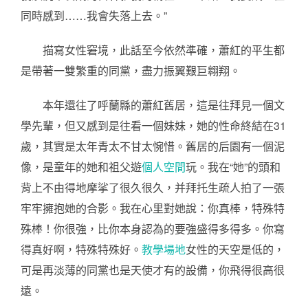
同時感到……我會失落上去。”
描寫女性窘境，此話至今依然準確，蕭紅的平生都
是帶著一雙繁重的同黨，盡力振翼艱巨翱翔。
本年還往了呼蘭縣的蕭紅舊居，這是往拜見一個文
學先輩，但又感到是往看一個妹妹，她的性命終結在31
歲，其實是太年青太不甘太惋惜。舊居的后園有一個泥
像，是童年的她和祖父遊
個人空間
玩。我在“她”的頭和
背上不由得地摩挲了很久很久，并拜托生疏人拍了一張
牢牢擁抱她的合影。我在心里對她說：你真棒，特殊特
殊棒！你很強，比你本身認為的要強盛得多得多。你寫
得真好啊，特殊特殊好。
教學場地
女性的天空是低的，
可是再淡薄的同黨也是天使才有的設備，你飛得很高很
遠。