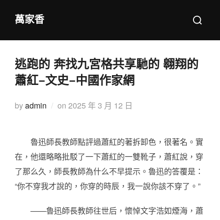
Skip
Search
萬家香
to
for:
content
逃跑的 奔找九宮格共享馳的 翱翔的
蕭紅–文史–中國作家網
Posted
by
admin
on
2025 年 3 月 12 日
on
魯迅師長教師點評過蕭紅的著拆卸色，很著名。實
在，他還略略批駁了一下蕭紅的一雙靴子，蕭紅說，穿
了那么久，師長教師為什么不早提示。魯迅的答覆是：
“你不穿我才說的，你穿的時辰，我一說你該不穿了。”
——魯迅師長教師往世后，懷悼文字浩如煙海，蕭