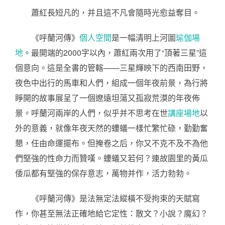
蕭紅長短凡的，并且這不凡會隨時光愈益奪目。
《呼蘭河傳》
個人空間
是一幅清明上河圖
瑜伽場
地
。最開端的2000字以內，蕭紅兩次用了“頂著三星”這
個意向。這是全書的管轄——三星輝映下的西南田野，
夜色中出行的馬車和人們，組成一個年夜前景，為行將
睜開的故事展呈了一個遼遠坦蕩又孤寂荒漠的年夜佈
景。呼蘭河兩岸的人們，似乎并不思考在世
講座場地
以
外的意義，就像年夜天然的螻蟻一樣忙繁忙碌，勤勤奮
懇，任由命運擺布。但掩卷之后，你又不克不及不為他
們堅強的性命力而贊嘆。螻蟻又若何？連故園里的黃瓜
倭瓜都有堅強的保存意志，萬物并作，活力勃勃。
《呼蘭河傳》是法無定法縱橫不受拘束的天賦寫
作，你甚至無法正確地給它定性：散文？小說？魔幻？