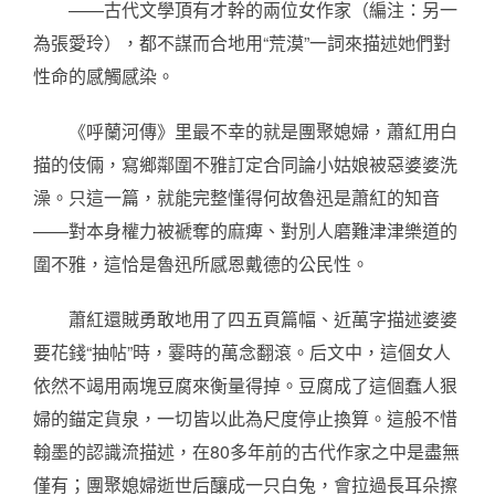
——古代文學頂有才幹的兩位女作家（編注：另一
為張愛玲），都不謀而合地用“荒漠”一詞來描述她們對
性命的感觸感染。
《呼蘭河傳》里最不幸的就是團聚媳婦，蕭紅用白
描的伎倆，寫鄉鄰圍不雅訂定合同論小姑娘被惡婆婆洗
澡。只這一篇，就能完整懂得何故魯迅是蕭紅的知音
——對本身權力被褫奪的麻痺、對別人磨難津津樂道的
圍不雅，這恰是魯迅所感恩戴德的公民性。
蕭紅還賊勇敢地用了四五頁篇幅、近萬字描述婆婆
要花錢“抽帖”時，霎時的萬念翻滾。后文中，這個女人
依然不竭用兩塊豆腐來衡量得掉。豆腐成了這個蠢人狠
婦的錨定貨泉，一切皆以此為尺度停止換算。這般不惜
翰墨的認識流描述，在80多年前的古代作家之中是盡無
僅有；團聚媳婦逝世后釀成一只白兔，會拉過長耳朵擦