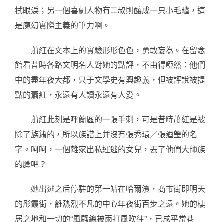
拭眼淚；另一個喜劇人物有二叔則釀成一只小毛驢，這
是魔幻實際主義的筆力啊。
蕭紅在文本上的實驗形形色色，勇敢妄為。在留念
館看昔時各路文明名人對她的點評，不由得啞然：他們
中的盡年夜大都，只于文學史有興趣義，但被評說被提
點的蕭紅，永遠有人讀永遠有人愛。
蕭紅此刻是呼蘭區的一張手刺，可是昔時蕭紅是被
除了族籍的，所以族譜上并沒有張秀環／張廼瑩的名
字。呵呵，一個離家出私運逃的女兒，丟了他們大師族
的臉吧？
她出逃之后停駐的第一站在哈爾濱，商市街即明天
的彤霞街，離熱烈不凡的中心年夜街百步之遠。她的棲
居之地和一切的“風騷總被雨打風吹往”，已成平常巷