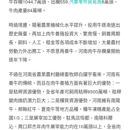
牛存欄1044.7萬頭、出欄559.
汽車零件貿易商
8萬頭，
牛肉產量84萬噸。
時過境遷，隨著農業機械化水平提升，役用牛逐漸退出
歷史舞臺，再加上肉牛養殖投資大、繁育慢、飼養周期
長，飼料、人工、租金等各項成本不斷增加，大量農村
勞動力外出務工、不愿意再養牛，河南肉牛存欄量開始
逐年下降。
不過在河南省農業農村廳總畜牧師白躍宇看來，河南有
養牛的傳統，而且在肉牛養殖方面有著巨大的優勢：一
是秸稈資源優勢，全省年產可飼用秸稈6500萬噸，秸稈
變肉換奶潛力巨大；二是種質資源優勢，河南擁有南陽
牛、郟縣紅牛、夏南牛等地方品種，種牛凍精產能占全
國1/3；三是屠宰加工優勢，駐馬店恒都、南陽科爾
沁、周口邦杰年肉牛屠宰能力均在10萬頭以上，全省肉