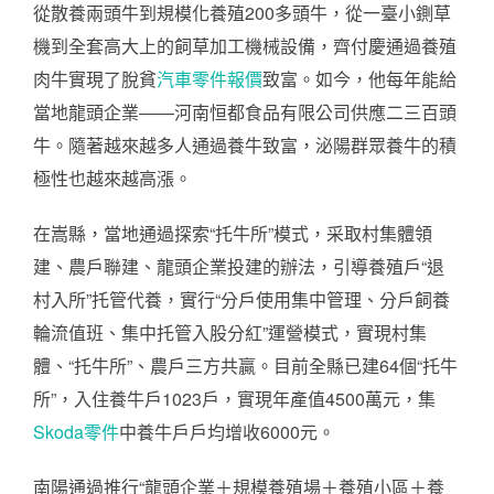
從散養兩頭牛到規模化養殖200多頭牛，從一臺小鍘草
機到全套高大上的飼草加工機械設備，齊付慶通過養殖
肉牛實現了脫貧
汽車零件報價
致富。如今，他每年能給
當地龍頭企業——河南恒都食品有限公司供應二三百頭
牛。隨著越來越多人通過養牛致富，泌陽群眾養牛的積
極性也越來越高漲。
在嵩縣，當地通過探索“托牛所”模式，采取村集體領
建、農戶聯建、龍頭企業投建的辦法，引導養殖戶“退
村入所”托管代養，實行“分戶使用集中管理、分戶飼養
輪流值班、集中托管入股分紅”運營模式，實現村集
體、“托牛所”、農戶三方共贏。目前全縣已建64個“托牛
所”，入住養牛戶1023戶，實現年產值4500萬元，集
Skoda零件
中養牛戶戶均增收6000元。
南陽通過推行“龍頭企業＋規模養殖場＋養殖小區＋養