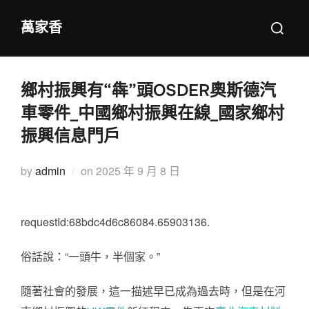
Skip
Search
萬家香
to
for:
content
鄉村振興有“犇”頭OSDER奧斯德汽
車零件_中國鄉村振興在線_國家鄉村
振興信息門戶
Posted
by
admin
on
2025 年 9 月 8 日
on
requestId:68bdc4d6c86084.65903136.
俗話說：“一頭牛，半個家。”
隨著社會的發展，這一描述早已成為過去時，但是在河