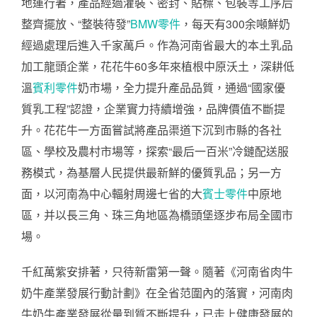
地運行著，產品經過灌裝、密封、貼標、包裝等工序后
整齊擺放、“整裝待發”
BMW零件
，每天有300余噸鮮奶
經過處理后進入千家萬戶。作為河南省最大的本土乳品
加工龍頭企業，花花牛60多年來植根中原沃土，深耕低
溫
賓利零件
奶市場，全力提升產品品質，通過“國家優
質乳工程”認證，企業實力持續增強，品牌價值不斷提
升。花花牛一方面嘗試將產品渠道下沉到市縣的各社
區、學校及農村市場等，探索“最后一百米”冷鏈配送服
務模式，為基層人民提供最新鮮的優質乳品；另一方
面，以河南為中心輻射周邊七省的大
賓士零件
中原地
區，并以長三角、珠三角地區為橋頭堡逐步布局全國市
場。
千紅萬紫安排著，只待新雷第一聲。隨著《河南省肉牛
奶牛產業發展行動計劃》在全省范圍內的落實，河南肉
牛奶牛產業發展從量到質不斷提升，已走上健康發展的