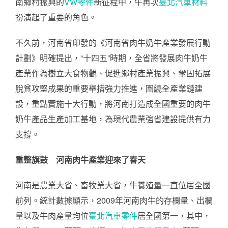
南鄉村振興的
VW零件
新征程中，牛再次
臺北汽車材料
扮演起了重要的角色。
不久前，河南省印發的《河南省肉牛奶牛產業發展行動
計劃》明確提出，“十四五”時期，全省將發展肉牛奶牛
產業作為樹立大食物觀、促進鄉村產業振興、鞏固拓展
脫貧攻堅成果的重要舉措強力推進，圍繞全產業鏈建
設，重點實施十大行動，將河南打造成全國重要的肉牛
奶牛產品生產加工基地，為現代農業強省建設提供有力
支撐。
重整旗鼓 河南肉牛產業迎來了春天
河南是農業大省、畜牧業大省，牛養殖量一直位居全國
前列。統計數據顯示，2009年河南肉牛的存欄量、出欄
量以及牛肉產量均位
臺北汽車零件
居全國第一，其中，