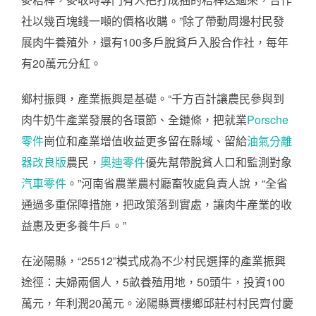
社以幾百塊錢一噸的價格收購。”除了帶動周邊村民發
展肉牛養殖外，還有100多戶脫貧戶入股合作社，每年
有20萬元分紅。
鄉村振興，產業振興是基礎。“千方百計讓農民參與到
肉牛奶牛產業發展的各環節、全鏈條，把就業
Porsche
零件
崗位和產業增值收益更多留在縣域、留給
油氣分離
器改良版
農民，
奧迪零件
優先幫帶脫貧人口和監測對象
汽車零件
。”河南省農業農村廳畜牧處負責人說，“全省
通過多重保障措施，把政策落到實處，讓肉牛產業的收
益惠及更多養牛戶。”
在泌陽縣，“25512”模式成為不少村民選擇的產業振興
途徑：夫婦兩個人，5畝養殖用地，50頭牛，投資100
萬元，年利潤20萬元。泌陽縣賈樓鄉邱莊村村民齊付慶