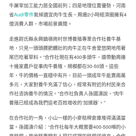
牛屠宰加工能力居全國前列；四是地理位置優勢，河南
省
Audi零件
氣候適宜肉牛生長，周邊2小時經濟圈擁有4
億消費人群，市場前景廣闊。
走進尉氏縣永興鎮嶺崗村世博養殖專業合作社養牛基
地，只見一頭頭膘肥體壯的肉牛正在牛舍里悠閑地甩著
尾巴吃著草料。“合作社現在有400多頭牛，還帶動周邊
十幾家農戶從事肉牛養殖，規模都在30-50頭。這些
年，牛的價格一直穩中有升，目前一頭成年牛能賣兩萬
多元，大家對養牛充滿了信心，經常有附近的村民來合
作社咨詢養牛的情況。”合作社負責人孫國濤說，“肉牛
養殖已經成為我們這老百姓增收的‘加速器’。”
在合作社的一角，小山一樣的小麥秸稈倉庫堆得滿滿當
當。孫國濤介紹：“合作社每年大概需要400-500噸的小
麥秸稈，麥收時專門有人把打成捆的秸稈送過來，合作