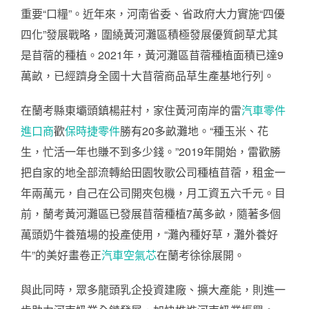
重要“口糧”。近年來，河南省委、省政府大力實施“四優
四化”發展戰略，圍繞黃河灘區積極發展優質飼草尤其
是苜蓿的種植。2021年，黃河灘區苜蓿種植面積已達9
萬畝，已經躋身全國十大苜蓿商品草生產基地行列。
在蘭考縣東壩頭鎮楊莊村，家住黃河南岸的雷
汽車零件
進口商
歡
保時捷零件
勝有20多畝灘地。“種玉米、花
生，忙活一年也賺不到多少錢。”2019年開始，雷歡勝
把自家的地全部流轉給田園牧歌公司種植苜蓿，租金一
年兩萬元，自己在公司開夾包機，月工資五六千元。目
前，蘭考黃河灘區已發展苜蓿種植7萬多畝，隨著多個
萬頭奶牛養殖場的投產使用，“灘內種好草，灘外養好
牛”的美好畫卷正
汽車空氣芯
在蘭考徐徐展開。
與此同時，眾多龍頭乳企投資建廠、擴大產能，則進一