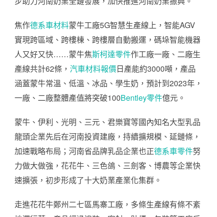
步助力河南奶業全鏈發展，加快推進河南奶業振興。
焦作
德系車材料
蒙牛工廠5G智慧生產線上，智能AGV
實現跨區域、跨樓棟、跨樓層自動搬運，碼垛智能機器
人又好又快……蒙牛焦
斯柯達零件
作工廠一廠、二廠生
產線共計62條，
汽車材料報價
日產能約3000噸，產品
涵蓋蒙牛常溫、低溫、冰品、學生奶，預計到2023年，
一廠、二廠整體產值將突破100
Bentley零件
億元。
蒙牛、伊利、光明、三元、君樂寶等國內知名大型乳品
龍頭企業先后在河南投資建廠，持續擴規模、延鏈條，
加速戰略布局；河南省品牌乳品企業也正
德系車零件
努
力做大做強，花花牛、三色鴿、三劍客、博農等企業快
速擴張，初步形成了十大奶業產業化集群。
走進花花牛鄭州二七區馬寨工廠，多條生產線有條不紊