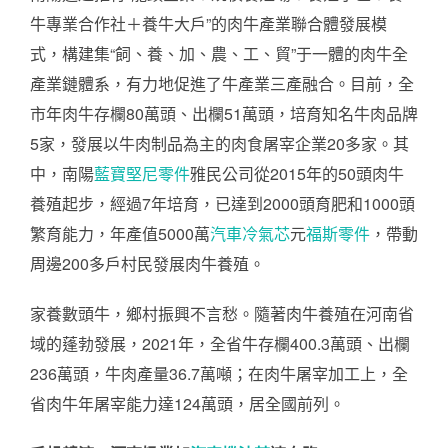
牛專業合作社＋養牛大戶”的肉牛產業聯合體發展模
式，構建集“飼、養、加、農、工、貿”于一體的肉牛全
產業鏈體系，有力地促進了牛產業三產融合。目前，全
市年肉牛存欄80萬頭、出欄51萬頭，培育知名牛肉品牌
5家，發展以牛肉制品為主的肉食屠宰企業20多家。其
中，南陽
藍寶堅尼零件
雅民公司從2015年的50頭肉牛
養殖起步，經過7年培育，已達到2000頭育肥和1000頭
繁育能力，年產值5000萬
汽車冷氣芯
元
福斯零件
，帶動
周邊200多戶村民發展肉牛養殖。
家養數頭牛，鄉村振興不言愁。隨著肉牛養殖在河南省
域的蓬勃發展，2021年，全省牛存欄400.3萬頭、出欄
236萬頭，牛肉產量36.7萬噸；在肉牛屠宰加工上，全
省肉牛年屠宰能力達124萬頭，居全國前列。