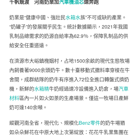
千帆競渡 河南奶業加
汽車機油芯
速奔跑
奶業是“健康中國、強壯民
水箱水
族”不可或缺的產業。
“奶罐子”的發展關乎民生。統計數據顯示，2021年我國
乳制品總需求的奶源自給率為62.9％，保障乳制品的供
給安全任重道遠。
在濟源市大峪鎮槐姻村，占地1500余畝的現代生態牧場
內飼養著9000余頭奶牛。數十臺移動式撒料車穿梭在牛
舍間，成群結隊的奶牛有序進入72位全進口轉盤式擠奶
機，新鮮的
水箱精
牛奶經過速冷設備進入奶倉，場
汽車
材料
區內一片如火如荼的生產場景。僅這一牧場日產鮮
奶可達140余噸。
縱觀河南全省，現代化、規模化
Benz零件
的奶牛場猶
如朵朵鮮花在中原大地上次第綻放：花花牛乳業集團在