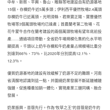
中牟、新蔡、平輿、魯山、睢縣等地建設自有奶源基地
15個，存欄奶牛近5萬多頭；伊利西平優然牧場2.4萬頭
存欄奶牛已近萬頭，光明滑縣、君樂寶正陽、寶豐優然
牧場等3個萬頭牧場均已達產；首農蘭考第二牧場、花
花牛蒙牛合作在蘭考建設的兩個萬頭牧場有望年底前投
產……通過項目帶動，全省奶牛場規模化集約化水平明
顯提高，千頭以上奶牛存欄和牛奶產量占規模場比重分
別達到66％、73％，比2020年分別提高12.1％、
12.3％。
優質奶源基地的建設有效緩解了奶源不足的難題。河南
省清醒地認識到這一點，并圍繞奶業發展不斷延鏈補鏈
強鏈，促進種養加銷一體化，實現產業三鏈同構、融合
發展。
奶業振興，苜蓿先行。作為“牧草之王”的苜蓿是奶牛的