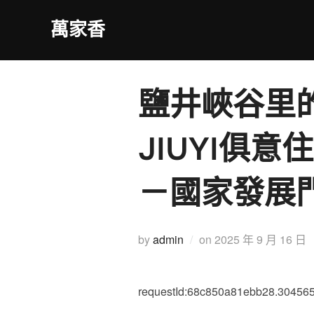
Skip
萬家香
to
content
鹽井峽谷里
JIUYI俱
－國家發展
Posted
by
admin
on
2025 年 9 月 16 日
on
requestId:68c850a81ebb28.304565