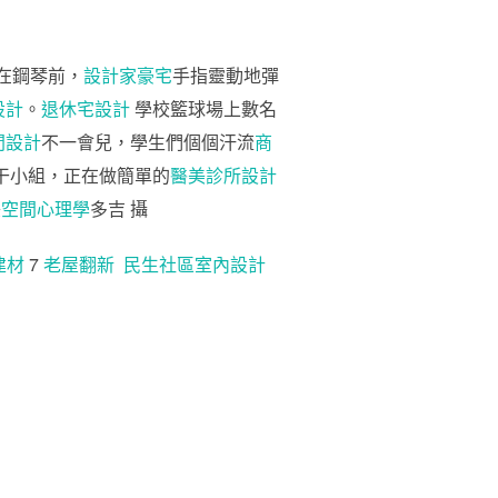
坐在鋼琴前，
設計家豪宅
手指靈動地彈
設計
。
退休宅設計
學校籃球場上數名
間設計
不一會兒，學生們個個汗流
商
干小組，正在做簡單的
醫美診所設計
美
空間心理學
多吉 攝
建材
7
老屋翻新
民生社區室內設計