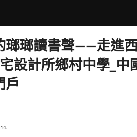
的瑯瑯讀書聲——走進
意住宅設計所鄉村中學_
門戶
14.