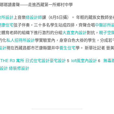
會所設計
上音樂
綠設計師
課（6月5日攝）。 年輕的藏族女教師
健康住宅
弦子伴奏，三十多名學生站成四排，齊聲合唱
中醫診所
在體育老師的組織下進行激烈的分組
大直室內設計
對抗，
親子空
的化
私人招待所設計
學實驗室內，身穿白色大褂的學生，分成若
設計
現在西藏昌都市芒康縣鹽井中
養生住宅
學。 新華社記者 晉
4
THE R3 寓所
日式住宅設計
豪宅設計
5
loft風室內設計
6
無毒
設計
綠裝修設計