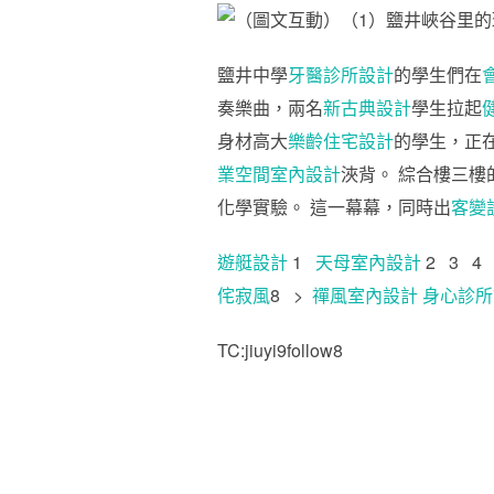
鹽井中學
牙醫診所設計
的學生們在
奏樂曲，兩名
新古典設計
學生拉起
身材高大
樂齡住宅設計
的學生，正
業空間室內設計
浹背。 綜合樓三樓
化學實驗。 這一幕幕，同時出
客變
遊艇設計
1
天母室內設計
2 3 
侘寂風
8 >
禪風室內設計
身心診所
TC:jiuyi9follow8