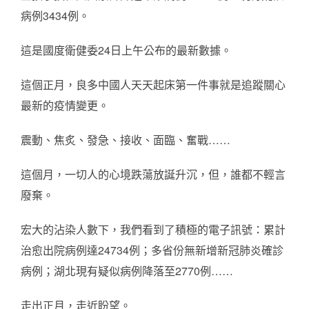
病例3434例。
這是國度衛健委24日上午公布的最新數據。
這個正月，良多中國人天天起床第一件事就是追蹤關心
最新的疫情變更。
震動、焦炙、發急、接收、面臨、奮戰……
這個月，一切人的心境跌蕩放誕升沉，但，誰都不輕言
廢棄。
宏大的沾染人數下，我們看到了積極的電子訊號：累計
治愈出院病例達24734例；多省份無新增新冠肺炎確診
病例；湖北現有疑似病例降落至2770例……
走出正月，走近盼望。