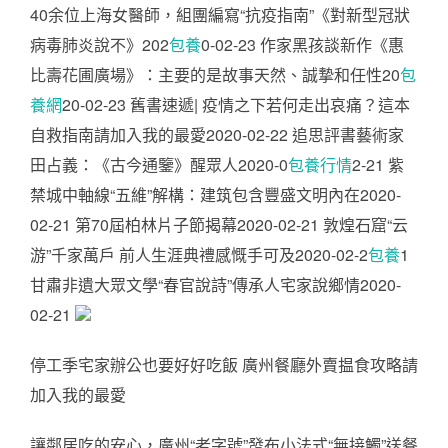
40余位上海女醫師，組團編寫“抗疫指南”《對新型冠狀
病毒肺炎說不》202
包養
0-02-23 作家黑孩談新作《惠
比壽花圃廣場》：主要的是故事天然、誠摯和任性20
包
養網
20-02-23 舊書速遞| 疫情之下若何走出哀痛？這本
自救指南請加入我的最愛2020-02-22 追思評書藝術家
田占義：《古今通鑒》醒眾人2020-0
包養行情
2-21 紫
禁城中軸線“五維”解構：建筑包含豐盛文明內在2020-
02-21 第70屆柏林片子節揭幕2020-02-21 敦煌石窟“云
游”千家萬戶 前人生涯典禮感慨手可及2020-02-2
包養
1
甘肅非遺大眾文學“春官說詩”傳承人宅家說鄉情2020-
02-21
停工季宅家辦公也要好好吃飯 廣州餐廳外賣揾食攻略請
加入我的最愛
讓鄰居吃的安心，廣州“老字號”發布小法式“無接觸”送餐