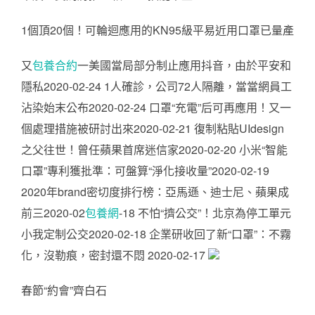
1個頂20個！可輪迴應用的KN95級平易近用口罩已量產
又
包養合約
一美國當局部分制止應用抖音，由於平安和
隱私2020-02-24 1人確診，公司72人隔離，當當網員工
沾染始末公布2020-02-24 口罩“充電”后可再應用！又一
個處理措施被研討出來2020-02-21 復制粘貼UIdesign
之父往世！曾任蘋果首席迷信家2020-02-20 小米“智能
口罩”專利獲批準：可盤算“淨化接收量”2020-02-19
2020年brand密切度排行榜：亞馬遜、迪士尼、蘋果成
前三2020-02
包養網
-18 不怕“擠公交”！北京為停工單元
小我定制公交2020-02-18 企業研收回了新“口罩”：不霧
化，沒勒痕，密封還不悶 2020-02-17
春節“約會”齊白石