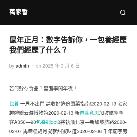
Skip
Search
萬家香
to
for:
content
鼠年正月：數字告訴你，一包養經歷
我們經歷了什么？
Posted
by
admin
on
2025 年 3 月 6 日
on
若何貯存食品？里面學問年夜！
包養
一周不出門 請收好這份囤菜指南!2020-02-13 宅家
趣體驗云游博物館2020-02-13 新
包養意思
加坡航空空
客A350—90
包養網ppt
0將執飛北京—新加坡航路2020-
02-07 馬蹄糕歲月凝就甜蜜味道2020-02-06 千年廟宇旁