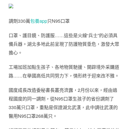
調劑330萬
包養app
只N95口罩
口罩、護目鏡、防護服……這些是火線“兵士”的必須具
備兵器。湖北多地此前呈現了防護物質垂危，激發大眾
擔心。
工場加班加點生孩子、各地物質馳援、開辟境外采購道
路……在舉國高低共同努力下，情形終于迎來改不雅。
國度成長改造委秘書長叢亮流露，2月份以來，經由過
程國度的同一調劑，從N95口罩生孩子的省份調劑了
330萬只口罩，重點是保證湖北武漢，此中調往武漢的
醫用N95口罩268萬只。