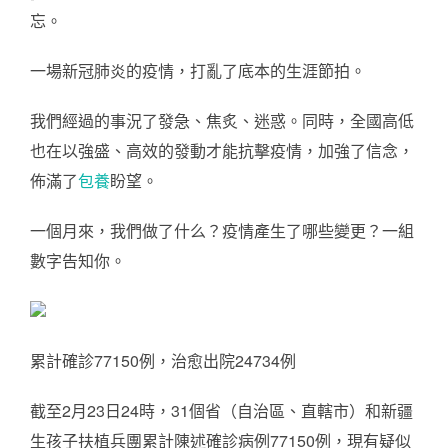
忘。
一場新冠肺炎的疫情，打亂了底本的生涯節拍。
我們經過的事況了發急、焦炙、迷惑。同時，全國高低
也在以強盛、高效的發動才能抗擊疫情，加強了信念，
佈滿了
包養
盼望。
一個月來，我們做了什么？疫情產生了哪些變更？一組
數字告知你。
累計確診77150例，治愈出院24734例
截至2月23日24時，31個省（自治區、直轄市）和新疆
生孩子扶植兵團累計陳述確診病例77150例，現有疑似