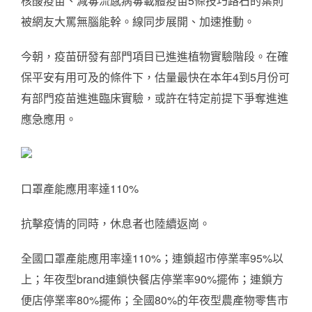
核酸疫苗、減毒流感病毒載體疫苗5條技巧路石的葉則
被網友大罵無腦能幹。線同步展開、加速推動。
今朝，疫苗研發有部門項目已進進植物實驗階段。在確
保平安有用可及的條件下，估量最快在本年4到5月份可
有部門疫苗進進臨床實驗，或許在特定前提下爭奪進進
應急應用。
口罩產能應用率達110%
抗擊疫情的同時，休息者也陸續返崗。
全國口罩產能應用率達110%；連鎖超市停業率95%以
上；年夜型brand連鎖快餐店停業率90%擺佈；連鎖方
便店停業率80%擺佈；全國80%的年夜型農產物零售市