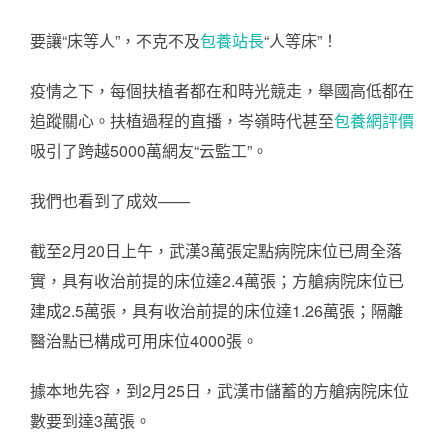
要讓“床等人”，不克不及
包養站長
“人等床”！
疫情之下，每個扶植者都在和時光競走，舉國高低都在
追蹤關心。扶植過程的直播，岑嶺時代甚至
包養網評價
吸引了跨越5000萬網友“云監工”。
我們也看到了成效——
截至2月20日上午，武漢3萬張定點病院床位已周全落
實，具有收治前提的床位達2.4萬張；方艙病院床位已
建成2.5萬張，具有收治前提的床位達1.26萬張；隔離
醫治點已構成可用床位4000張。
據本地先容，到2月25日，武漢市儲蓄的方艙病院床位
數要到達3萬張。