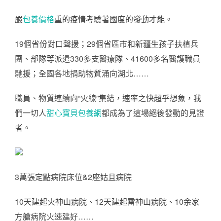
嚴
包養價格
重的疫情考驗著國度的發動才能。
19個省份對口聲援；29個省區市和新疆生孩子扶植兵
團、部隊等派遣330多支醫療隊、41600多名醫護職員
馳援；全國各地捐助物質涌向湖北……
職員、物質連續向“火線”集結，速率之快超乎想象，我
們一切人
甜心寶貝包養網
都成為了這場絕後發動的見證
者。
3萬張定點病院床位&2座姑且病院
10天建起火神山病院、12天建起雷神山病院、10余家
方艙病院火速建好……