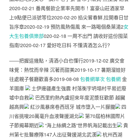
2020-02-21 番禺餐飲企業率先開市！富豪山莊酒家早
上9點便已派號等位2020-02-20 掐尖嘗春鮮,拉開春日甘
旨序章2020-02-19 預防風熱傷風 來一路喝個桑葉湯2
女
大生包養俱樂部
020-02-18 一周不出門 請收好這份囤菜
指南!2020-02-17 愛好吃日料 不懂清酒怎么行?
——把握這幾點，清酒小白也懂行2019-12-02 廣交會
味覺：熱忱而辛辣 沉著而甜美2019-10-17 暑期溜娃好
往處親子餐廳歡喜多2019-08-08
包養網單次
包養網
金
羊圖庫
土伊邊疆產生強震 村落衡宇坍塌村平易近廢
墟中自救
巴西里約熱內盧迎來年度泥漿狂歡節 越臟
越高興
紅沙風暴席卷西班牙 城市墮入一片朦朧
四
川省挑唆20萬毫升血液聲援湖北
第70屆柏林國際片
子節揭幕期近
“海上絲綢之路”世界帆海記載出生
貴
州第七批醫療隊147人出征聲援湖北武漢
杭州西湖