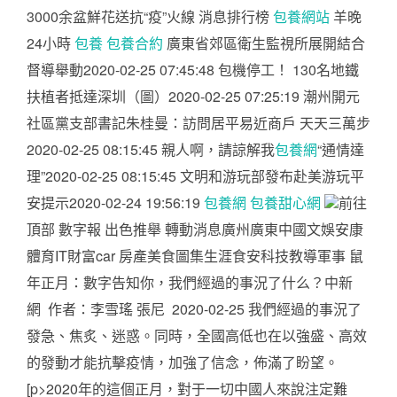
3000余盆鮮花送抗“疫”火線 消息排行榜
包養網站
羊晚
24小時
包養
包養合約
廣東省郊區衛生監視所展開結合
督導舉動2020-02-25 07:45:48 包機停工！ 130名地鐵
扶植者抵達深圳（圖）2020-02-25 07:25:19 潮州開元
社區黨支部書記朱桂曼：訪問居平易近商戶 天天三萬步
2020-02-25 08:15:45 親人啊，請諒解我
包養網
“通情達
理”2020-02-25 08:15:45 文明和游玩部發布赴美游玩平
安提示2020-02-24 19:56:19
包養網
包養甜心網
前往
頂部 數字報 出色推舉 轉動消息廣州廣東中國文娛安康
體育IT財富car 房產美食圖集生涯食安科技教導軍事 鼠
年正月：數字告知你，我們經過的事況了什么？中新
網 作者：李雪瑤 張尼 2020-02-25 我們經過的事況了
發急、焦炙、迷惑。同時，全國高低也在以強盛、高效
的發動才能抗擊疫情，加強了信念，佈滿了盼望。
[p>2020年的這個正月，對于一切中國人來說注定難