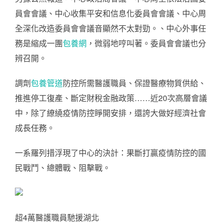
員會會議、中心收集平安和信息化委員會會議、中心周
全深化改造委員會會議音顯然不太對勁。、中心外事任
務是縮成一團
包養網
，微弱地哼叫著。委員會會議也分
辨召開。
調劑
包養管道
防控所需醫護職員、保證醫療物質供給、
推進停工復產、斷定財稅金融政策……近20次高層會議
中，除了繚繞疫情防控睜開安排，還誇大做好經濟社會
成長任務。
一系羅列措浮現了中心的決計：果斷打贏疫情防控的國
民戰鬥、總體戰、阻擊戰。
超4萬醫護職員馳援湖北