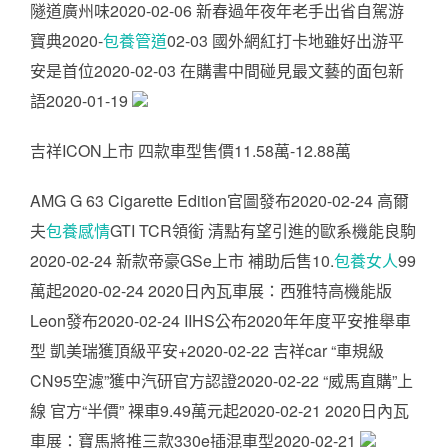
隧道廣州味2020-02-06 新春過年夜年老手出省自駕游
寶典2020-
包養管道
02-03 國外網紅打卡地雖好出游平
安是首位2020-02-03 在購書中間碰見最文藝的面包新
語2020-01-19
吉祥ICON上市 四款車型售價11.58萬-12.88萬
AMG G 63 Cigarette Edition官圖發布2020-02-24 高爾
夫
包養感情
GTI TCR領銜 清點有望引進的歐系機能良駒
2020-02-24 新款帝豪GSe上市 補助后售10.
包養女人
99
萬起2020-02-24 2020日內瓦車展：西雅特高機能版
Leon發布2020-02-24 IIHS公布2020年年度平安推舉車
型 凱美瑞獲頂級平安+2020-02-22 吉祥car “車規級
CN95空濾”獲中汽研官方認證2020-02-22 “威馬直購”上
線 官方“半價” 裸車9.49萬元起2020-02-21 2020日內瓦
車展：寶馬將推三款330e插混車型2020-02-21