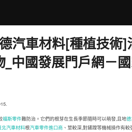
斯德汽車材料[種植技術
物_中國發展門戶網－
15.
較
福斯零件
難防治。它們的根芽在生長季節隨時可以萌發,且地
德
臺北汽車材料
根
汽車零件進口商
、莖較深,對鏟蹚等機械操作有較