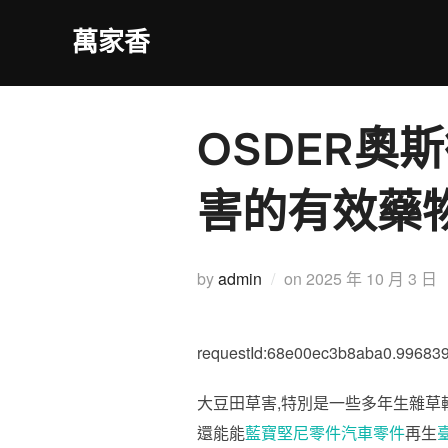
Skip
萬家香
to
content
OSDER奧
害的有效藥
Posted
by
admin
on
2025 年 10 月 3 日
on
requestId:68e00ec3b8aba0.996839
大豆田草害,特別是一些多年生雜草
還能能
藍寶堅尼零件
汽車零件
再生