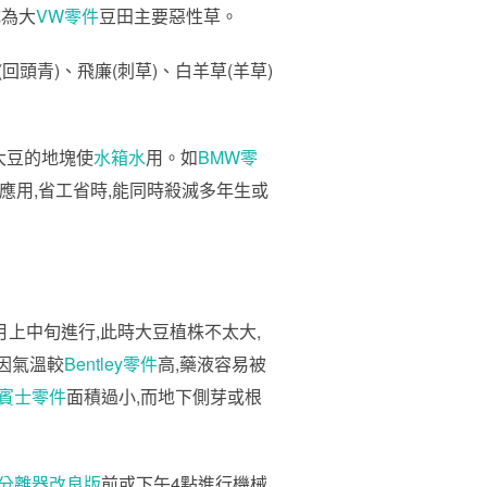
成為大
VW零件
豆田主要惡性草。
頭青)、飛廉(刺草)、白羊草(羊草)
大豆的地塊使
水箱水
用。如
BMW零
應用,省工省時,能同時殺滅多年生或
上中旬進行,此時大豆植株不太大,
且因氣溫較
Bentley零件
高,藥液容易被
賓士零件
面積過小,而地下側芽或根
分離器改良版
前或下午4點進行機械