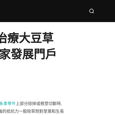
Search
for:
]治療大豆草
國家發展門戶
系車零件
上部分除掉或根莖切斷時,
強的抵抗力一般除草劑對莖葉和生長