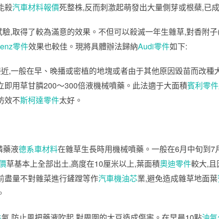
能殺
汽車材料報價
死整株,反而刺激起萌發出大量側芽或根蘗,已
,取得了較為滿意的效果。不但可以殺滅一年生雜草,對香附子(回
Benz零件
效果也較佳。現將具體辦法歸納
Audi零件
如下:
接近,一般在早、晚播或密植的地塊或者由于其他原因毀苗而改種
立即用草甘膦200～300倍液機械噴藥。此法適于大面積
賓利零件
防效不
斯柯達零件
太好。
膦藥液
德系車材料
在雜草生長時用機械噴藥。一般在6月中旬到7月
價
草基本上全部出土,高度在10厘米以上,葉面積
奧迪零件
較大,
前盡量不對雜菜進行鏟蹚等作
汽車機油芯
業,避免造成雜草地面葉
。
件
氣,防止風把藥液吹起,對周圍的大豆造成傷害。在早晨10點
油氣