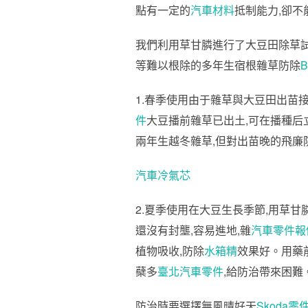
點有一定的
汽車材料
抵制能力,卻不
我們利用草甘膦進行了大豆田除草試驗
等難以根除的多年生宿根雜草防除
1.春季使用由于雜草與大豆田出苗
件
大豆播前雜草已出土,可在播種后
兩年生越冬雜草,但對出苗晚的飛廉
汽車冷氣芯
2.夏季使用在大豆生長季節,用草甘
還沒有封壟,容易進地,雜
汽車零件報
植物吸收,防除
水箱精
效果好。用藥
蘗多
臺北汽車零件
,給防治帶來困難
防治時要選擇無風晴好天
Skoda零