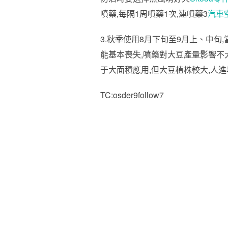
噴藥,每隔1周噴藥1次,連噴藥3
汽車
3.秋季使用8月下旬至9月上、中旬
能基本喪失,噴藥對大豆產量影響不
于大面積應用,但大豆植株較大,人進
TC:osder9follow7