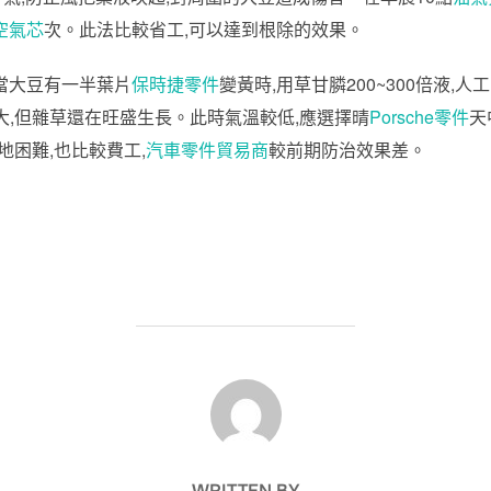
空氣芯
次。此法比較省工,可以達到根除的效果。
,當大豆有一半葉片
保時捷零件
變黃時,用草甘膦200~300倍液,
大,但雜草還在旺盛生長。此時氣溫較低,應選擇晴
Porsche零件
天
地困難,也比較費工,
汽車零件貿易商
較前期防治效果差。
POST AUTHOR
WRITTEN BY