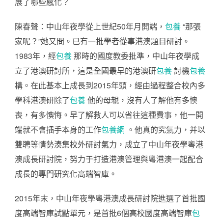
展了哪些感化？
陳春聲：中山年夜學從上世紀50年月開端，
包養
“那張
家呢？”她又問。已有一批學者從事港澳題目研討。
1983年，經
包養
那時的國度教委批準，中山年夜學成
立了港澳研討所，這是全國最早的港澳研
包養
討機
包養
構。在此基本上成長到2015年頭，經由過程整合校內多
學科港澳研除了
包養
他的母親，沒有人了解他有多懊
喪，有多懊悔。早了解救人可以省往這種費事，他一開
端就不會插手本身的工作
包養網
。他真的究氣力，并以
雙聘等情勢湊集校外研討氣力，成立了中山年夜學粵港
澳成長研討院，努力于打造港澳管理與粵港澳一起配合
成長的專門研究化高端智庫。
2015年末，中山年夜學粵港澳成長研討院進選了首批國
度高端智庫試點單元，是首批6個高校國度高端智庫
包