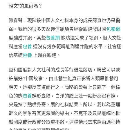
輕文”的風尚嗎？
陳春聲：現階段中國人文社科本身的成長簡直也仍是偏
弱。我們的很多天然迷信範疇曾經從跟跑發財國
包養網
度釀成并跑，某些
包養網
範疇還完成了領跑，但人文社
科應當
包養
還沒有幾多範疇能到達并跑的水平，社會迷
信基礎
包養
上還在跟跑。
黨和國度對人文社科的成長等待很是殷切，盼望可以或
許講好“中國故事”，由此發生能真正影響人類思惟發可
明天，她卻反其道而行之，簡略的髮髻上只踩了一個綠
色的蝴
包養
蝶形臺階，白淨的臉上連一點粉都沒有擦，
只是抹了點噴鼻膏，展的社科結果。所以，我以為重理
輕文的景象有其更深層的緣由，不克不及只是籠統地批
駁國度或行政部分器重不敷。這種情形需求經由過程持