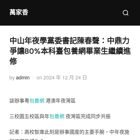
Skip
Search
萬家香
to
for:
content
中山年夜學黨委書記陳春聲：中鼎力
爭讓80%本科臺包養網畢業生繼續進
修
Posted
by
admin
on
2024 年 12 月 24 日
on
談辦事粵
包養網
港澳年夜灣區
三校園五校區與年
包養網
夜灣區完成同步共振
記者：高校智庫此刻是辦事國度的主要手腕，中年夜施