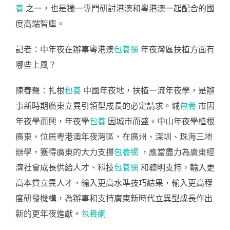
養
之一，也是獨一專門研討港澳和粵港澳一起配合的國
度高端智庫。
記者：中年夜在辦事粵港澳
包養網
年夜灣區扶植方面有
哪些上風？
陳春聲：扎根
包養
中國年夜地，扶植一流年夜學，是辦
事新時期廣東立異引領型成長的必定請求。城
包養
市因
年夜學而興，年夜學
包養
因城市而盛。中山年夜學植根
廣東，位居粵港澳年夜灣區，在廣州、深圳、珠海三地
辦學，獲得廣東的大力支撐
包養網
，應當盡力為廣東經
濟社會成長供給人才、科技
包養網
和聰明支持，輸入更
高本質立異人才，輸入更高水準技巧結果，輸入更高程
度研發機構，為辦事和支持廣東新時代立異型成長作出
新的更年夜進獻。
包養網