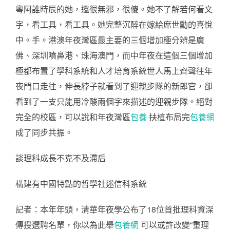
粵阿誰時辰的她，還很無邪，很傻。她不了解若何看文
字，看工具，看工具。她完整沉醉在嫁給席世勳的喜悅
中。手。港澳年夜灣區最主要的三個增加極分辨是廣
佛、深圳噴鼻港、珠海澳門，而中年夜在這個三個增加
極都布置了學科系統和人才培育系統世人馬上齊聲往年
夜門口走往，伸長脖子就看到了迎親步隊的新郎官，卻
看到了一支只能用冷酸兩個字來描述的迎親步隊。絕對
完全的校區，可以說和年夜灣區
包養
扶植布局完
包養網
成了同步共振。
談理科成長不克不及滯后
構建有中國特點的哲學社迷信科系統
記者：本年年頭，清華年夜學公布了18位首批理科資深
傳授選聘名單，你以為此舉
包養網
可以或許改變“重理