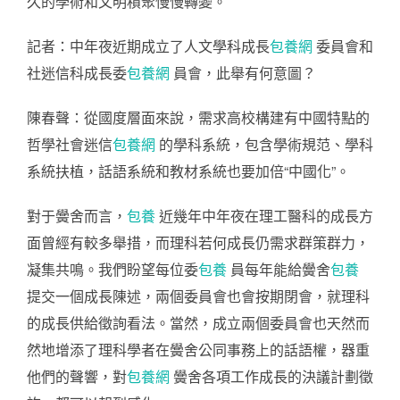
久的學術和文明積聚慢慢轉變。
記者：中年夜近期成立了人文學科成長
包養網
委員會和
社迷信科成長委
包養網
員會，此舉有何意圖？
陳春聲：從國度層面來說，需求高校構建有中國特點的
哲學社會迷信
包養網
的學科系統，包含學術規范、學科
系統扶植，話語系統和教材系統也要加倍“中國化”。
對于黌舍而言，
包養
近幾年中年夜在理工醫科的成長方
面曾經有較多舉措，而理科若何成長仍需求群策群力，
凝集共鳴。我們盼望每位委
包養
員每年能給黌舍
包養
提交一個成長陳述，兩個委員會也會按期閉會，就理科
的成長供給徵詢看法。當然，成立兩個委員會也天然而
然地增添了理科學者在黌舍公同事務上的話語權，器重
他們的聲響，對
包養網
黌舍各項工作成長的決議計劃徵