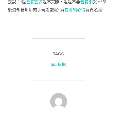
去說：“姐
包養管道
姐不哭瞭，姐姐不要
包養網
哭。”然
後還牽著圻圻的手玩遊戲呢~寬
包養網心得
寬真名流~
TAGS
[db:标签]
POST AUTHOR