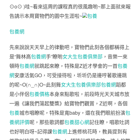
⊙o⊙ )哇~看來這周的課程真的很風趣喲~那上面就來報
告請示本周寶物們的園中生涯啦~
包養
包養網
先來說說天天早上的律動吧，寶物們此刻各個都稱得上
是“舞林高
包養網
手”瞭喲
女大生包養俱樂部
，音樂一來
頓時
包養網
就跳起來瞭，特殊是Z近才學會的一首
包養
網
安康活氣GO，可受接待啦，圻圻仍是邊哼著歌邊跳
的呢~O(∩_∩)O~此刻舞
女大生包養俱樂部
包養網
蹈都
是小伴侶
包養價格
本身來點歌啦，前段時光天天城市放
一遍《讓我們蕩起雙槳》給寶物們觀賞，Z近啊，各個
包養
城市唱瞭呢，特殊是寬baby，還在我們眼前扮演
包
養網評價
呢，那些歌詞都
包養甜心網
記住瞭，唱歌吐詞
也好明白呀~記得課
包養網
上進修桃花時，教員提到有