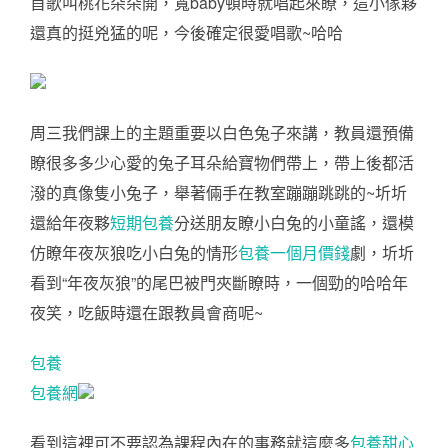
首歌叫桃花朵朵開，寬baby頓時就唱起來瞭，這小傢夥
還真的挺兇猛的呢，今後確定很愛唱歌~哈哈
周三我們課上的主題重要以白色兔子來講，教員還預備
瞭很多多少心愛的兔子耳朵給寶物們帶上，帶上後都活
潑的真像隻小兔子，舉著倆手在教室蹦蹦跳跳的~圻圻
還給年夜夥
短期包養
分送朋友瞭小白兔的小童謠，還模
仿瞭年夜灰狼吃小白兔的情形
包養一個月價錢
劇，圻圻
看到“年夜灰狼”的尾巴被門夾斷瞭時，一個勁的哈哈年
夜笑，吃飯時還在跟教員會商呢~
包養
包養網
看到這裡可不要認為課程內在的事務就這麼多
包養甜心