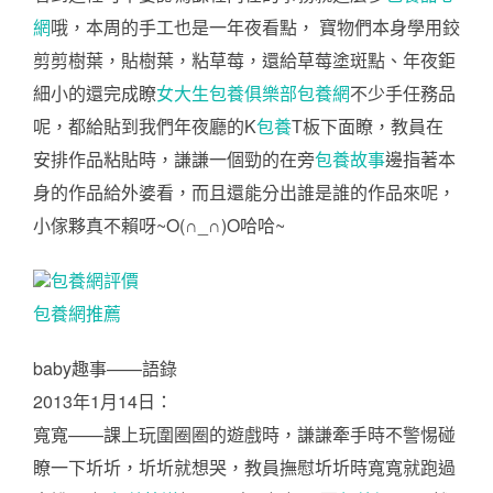
網
哦，本周的手工也是一年夜看點， 寶物們本身學用鉸
剪剪樹葉，貼樹葉，粘草莓，還給草莓塗斑點、年夜鉅
細小的還完成瞭
女大生包養俱樂部
包養網
不少手任務品
呢，都給貼到我們年夜廳的K
包養
T板下面瞭，教員在
安排作品粘貼時，謙謙一個勁的在旁
包養故事
邊指著本
身的作品給外婆看，而且還能分出誰是誰的作品來呢，
小傢夥真不賴呀~O(∩_∩)O哈哈~
包養網評價
包養網推薦
baby趣事——語錄
2013年1月14日：
寬寬——課上玩圍圈圈的遊戲時，謙謙牽手時不警惕碰
瞭一下圻圻，圻圻就想哭，教員撫慰圻圻時寬寬就跑過