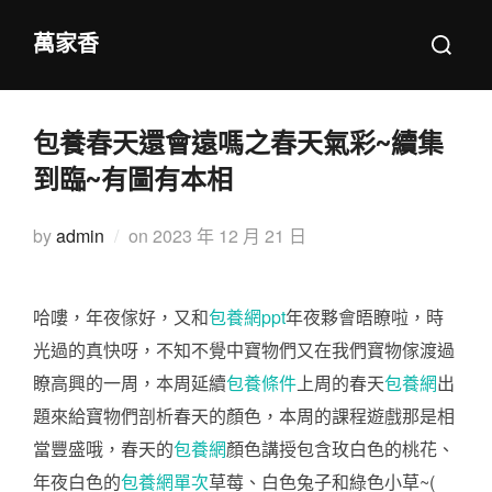
Skip
Search
萬家香
to
for:
content
包養春天還會遠嗎之春天氣彩~續集
到臨~有圖有本相
Posted
by
admin
on
2023 年 12 月 21 日
on
哈嘍，年夜傢好，又和
包養網ppt
年夜夥會晤瞭啦，時
光過的真快呀，不知不覺中寶物們又在我們寶物傢渡過
瞭高興的一周，本周延續
包養條件
上周的春天
包養網
出
題來給寶物們剖析春天的顏色，本周的課程遊戲那是相
當豐盛哦，春天的
包養網
顏色講授包含玫白色的桃花、
年夜白色的
包養網單次
草莓、白色兔子和綠色小草~(