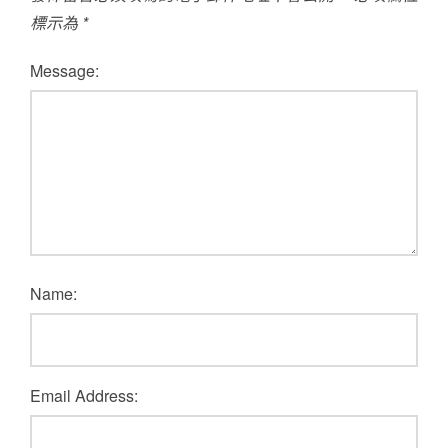
標示為
*
Message:
Name:
Email Address: