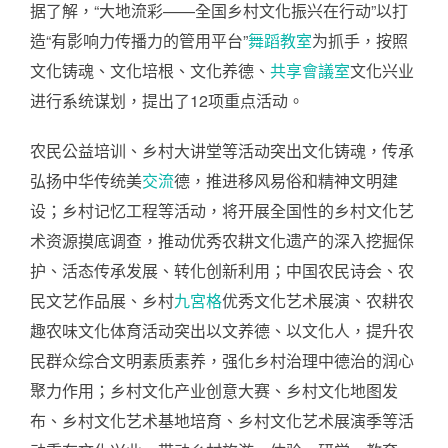
据了解，“大地流彩——全国乡村文化振兴在行动”以打
造“有影响力传播力的管用平台”
舞蹈教室
为抓手，按照
文化铸魂、文化培根、文化养德、
共享會議室
文化兴业
进行系统谋划，提出了12项重点活动。
农民公益培训、乡村大讲堂等活动突出文化铸魂，传承
弘扬中华传统美
交流
德，推进移风易俗和精神文明建
设；乡村记忆工程等活动，将开展全国性的乡村文化艺
术资源摸底调查，推动优秀农耕文化遗产的深入挖掘保
护、活态传承发展、转化创新利用；中国农民诗会、农
民文艺作品展、乡村
九宮格
优秀文化艺术展演、农耕农
趣农味文化体育活动突出以文养德、以文化人，提升农
民群众综合文明素质素养，强化乡村治理中德治的润心
聚力作用；乡村文化产业创意大赛、乡村文化地图发
布、乡村文化艺术基地培育、乡村文化艺术展演季等活