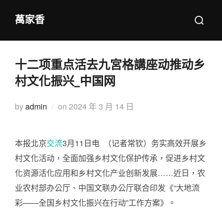
Skip
Search
萬家香
to
for:
content
十二项重点活去九宮格講座动推动乡
村文化振兴_中国网
Posted
by
admin
on
2024 年 3 月 14 日
on
本报北京
交流
3月11日电 （记者常钦）务实高效开展乡
村文化活动，全面加强乡村文化保护传承，促进乡村文
化资源活化应用和乡村文化产业创新发展……近日，农
业农村部办公厅、中国文联办公厅联合印发《“大地流
彩——全国乡村文化振兴在行动”工作方案》。