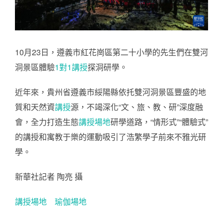
10月23日，遵義市紅花崗區第二十小學的先生們在雙河
洞景區體驗
1對1講授
探洞研學。
近年來，貴州省遵義市綏陽縣依托雙河洞景區豐盛的地
質和天然資
講授
源，不竭深化“文、旅、教、研”深度融
會，全力打造生態
講授場地
研學道路，“情形式”“體驗式”
的講授和寓教于樂的運動吸引了浩繁學子前來不雅光研
學。
新華社記者 陶亮 攝
講授場地
瑜伽場地