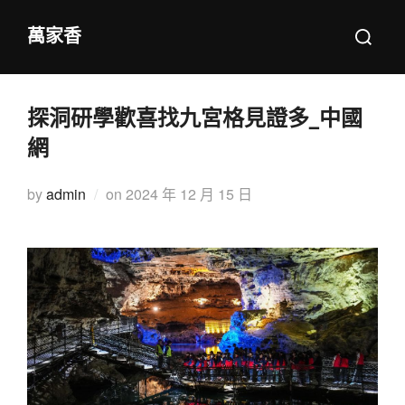
Skip
Search
萬家香
to
for:
content
探洞研學歡喜找九宮格見證多_中國
網
Posted
by
admin
on
2024 年 12 月 15 日
on