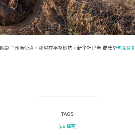
场眼窝子沙治沙点，郭玺在平整树坑。新华社记者 费茂华
包養網
TAGS
[db:标签]