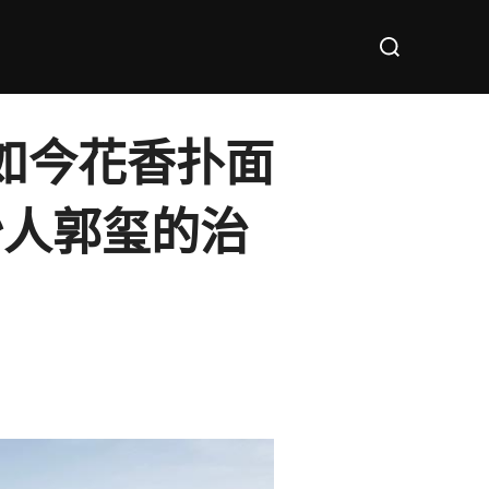
Search
for:
，如今花香扑面
沙人郭玺的治