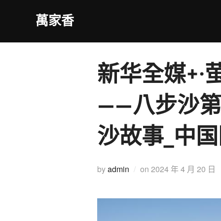
Skip
萬家香
to
content
新华全媒+·
——八步沙
沙故事_中国
Posted
by
admin
on
2024 年 4 月 20 日
on