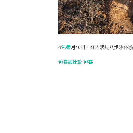
4
包養
月10日，在古浪县八步沙林
包養網比較
包養