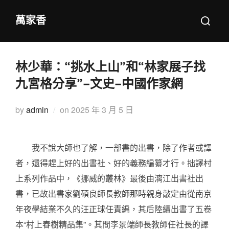
Skip
Search
萬家香
to
for:
content
林少華：“挑水上山”和“林家展子找
九宮格分享”–文史–中國作家網
Posted
by
admin
on
2025 年 3 月 5 日
on
我不說大師也了解，一部書的出書，除了作者或譯
者，還得趕上好的出書社、好的義務編纂才行。拙譯村
上系列作品中，《挪威的叢林》最後由漓江出書社出
書，已故出書家劉碩良師長教師那時親身敲定由從南京
年夜學結業不久的汪正球任責編，其后陸續出書了五卷
本“村上春樹精品集”。其間李景端師長教師任社長的譯