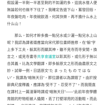
假設灑一半剩一半甚至剩的不如灑的多，這挑水僧人便
無論若何也做不下往了。我確定告退下山，蓄發回俗，
年夜盤吃肉，年夜碗飲酒，何其快樂，再不擔什么水上
什么山！
那么，如何才幹多擔一點兒水或少灑一點兒水上山
呢？我認為譯者還應當向宋代那位畫師進修，在“躲”字
上多下工夫，躲其形而顯其神，雖不見寺而寺安閒。換
言之，或見寺畫寺
共享會議室
以彰其形，或化形于無以
合其義。比為文學翻譯，即多躲原文之形而曲盡原文之
妙。試舉一例。日語原文“た ま っ た も の で は な
い”，我譯為“暗無天日”，那位讀者以為譯錯了。由於按
辭典尺度釋義，應譯為“受不了、忍受不了”。而我簡直
在譯村上一篇漫筆時譯成“暗無天日”——“此前年夜學體
育館的貯物柜被人撬開，丟了打壁球用的活動鞋。而此