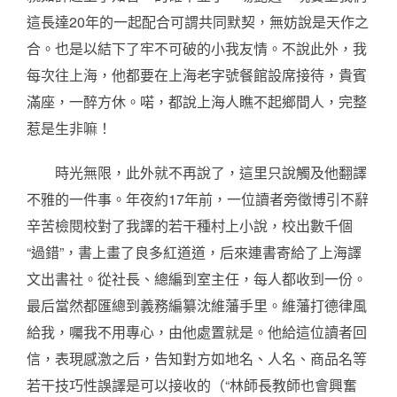
這長達20年的一起配合可謂共同默契，無妨說是天作之
合。也是以結下了牢不可破的小我友情。不說此外，我
每次往上海，他都要在上海老字號餐館設席接待，貴賓
滿座，一醉方休。喏，都說上海人瞧不起鄉間人，完整
惹是生非嘛！
時光無限，此外就不再說了，這里只說觸及他翻譯
不雅的一件事。年夜約17年前，一位讀者旁徵博引不辭
辛苦檢閱校對了我譯的若干種村上小說，校出數千個
“過錯”，書上畫了良多紅道道，后來連書寄給了上海譯
文出書社。從社長、總編到室主任，每人都收到一份。
最后當然都匯總到義務編纂沈維藩手里。維藩打德律風
給我，囑我不用專心，由他處置就是。他給這位讀者回
信，表現感激之后，告知對方如地名、人名、商品名等
若干技巧性誤譯是可以接收的（“林師長教師也會興奮