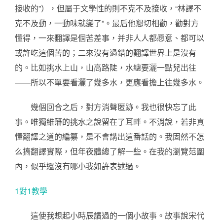
接收的”），但屬于文學性的則不克不及接收，“林譯不
克不及動，一動味就變了”。最后他懇切相勸，勸對方
懂得，一來翻譯是個苦差事，并非人人都愿意、都可以
或許吃這個苦的；二來沒有過錯的翻譯世界上是沒有
的。比如挑水上山，山高路陡，水總要灑一點兒出往
——所以不單要看灑了幾多水，更應看擔上往幾多水。
幾個回合之后，對方消聲匿跡。我也很快忘了此
事。唯獨維藩的挑水之說留在了耳畔。不消說，若非真
懂翻譯之道的編纂，是不會講出這番話的。我固然不怎
么搞翻譯實際，但年夜體總了解一些。在我的瀏覽范圍
內，似乎還沒有哪小我如許表述過。
1對1教學
這使我想起小時辰讀過的一個小故事。故事說宋代