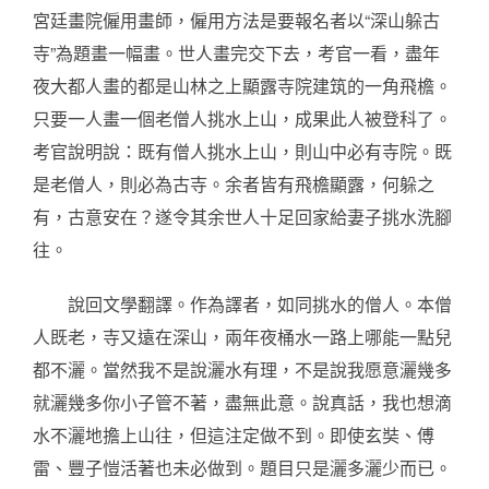
宮廷畫院僱用畫師，僱用方法是要報名者以“深山躲古
寺”為題畫一幅畫。世人畫完交下去，考官一看，盡年
夜大都人畫的都是山林之上顯露寺院建筑的一角飛檐。
只要一人畫一個老僧人挑水上山，成果此人被登科了。
考官說明說：既有僧人挑水上山，則山中必有寺院。既
是老僧人，則必為古寺。余者皆有飛檐顯露，何躲之
有，古意安在？遂令其余世人十足回家給妻子挑水洗腳
往。
說回文學翻譯。作為譯者，如同挑水的僧人。本僧
人既老，寺又遠在深山，兩年夜桶水一路上哪能一點兒
都不灑。當然我不是說灑水有理，不是說我愿意灑幾多
就灑幾多你小子管不著，盡無此意。說真話，我也想滴
水不灑地擔上山往，但這注定做不到。即使玄奘、傅
雷、豐子愷活著也未必做到。題目只是灑多灑少而已。