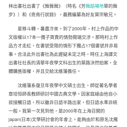
林出書社出書了《舞舞舞》（時名《芳
舞蹈場地
華的舞
步》）和《奇鳥行狀錄》，義務編纂為好友葉宗敏兄。
星移斗轉，暑盡冷來。到了2000年，村上作品的中
文版權以17本一攬子買賣的情勢開端交涉。那時村上作
品方才走紅，在書號受限的情形下獨占17個書號并非易
事。合法此外出書社為此遲疑未定之時，時任上海譯文
出書社社長的清華年夜學文科出生的葉路決然拍案，全
體購進版權，并且交給沈維藩擔任。
沈維藩系復旦年夜學中文碩士出生，師從著名學者
章培恒師長教師研討中國古典文學。因家庭緣由他自小
就接觸日語，所以雖非日語半路出家，但日語水準非統
一般。我第一次見到他，是2000年在上海召開的
japan(日本)文學研討會的年會上。能夠由於和原名沈雁