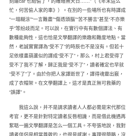
刻連car 也給偷了，的確暗無天日……”（《年末這么
忙，何苦偷人家的車》）。在別的一些場所也有時譯成
“一塌糊涂”“一言難盡”“傷透頭腦”“苦不勝言”甚至“不亦樂
乎”等紛歧而足。可以說，在實行中有有數個譯法、有
數種能夠性，這也恰是文學翻譯的樂趣和難度地點。當
然，老誠實實譯為“受不了”的時辰也不是沒有。但若十
足依樣畫葫蘆似的譯成“受不了”，那么，村上君受得了
受不了我不了解，歸正我是“受不了”，讀者確定也早就
“受不了”了。由於你把人家譯逝世了，譯得魂靈出竅，
成了衣帽架。在文學翻譯上，這才是真正無可救藥的
“誤譯”。
我這么說，并不是請求讀者人人都必需是宋代那位
考官，更不是針對特定讀者反唇相譏，而是借此機遇再
絮聒一遍文學翻譯是怎么一個工具。不夸張地說，我對
讀者伴侶是相當尊敬的，也很是感謝。事理很簡略，沒