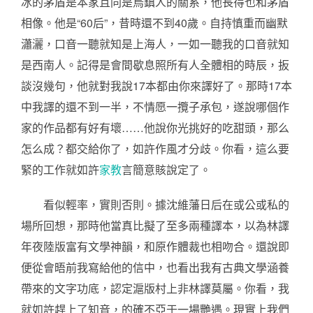
冰的茅盾是本家且同是烏鎮人的關系，他長得也和茅盾
相像。他是“60后”，昔時還不到40歲。自持慎重而幽默
瀟灑，口音一聽就知是上海人，一如一聽我的口音就知
是西南人。記得是會間歇息照所有人全體相的時辰，扳
談沒幾句，他就對我說17本都由你來譯好了。那時17本
中我譯的還不到一半，不情愿一攬子承包，遂說哪個作
家的作品都有好有壞……他說你光挑好的吃甜頭，那么
怎么成？都交給你了，如許作風才分歧。你看，這么要
緊的工作就如許
家教
言簡意賅說定了。
看似輕率，實則否則。據沈維藩日后在或公或私的
場所回想，那時他當真比擬了至多兩種譯本，以為林譯
年夜陸版富有文學神韻，和原作體裁也相吻合。還說即
便從會晤前我寫給他的信中，也看出我有古典文學涵養
帶來的文字功底，認定滬版村上非林譯莫屬。你看，我
就如許趕上了知音，的確不亞于一場艷遇。現實上我們