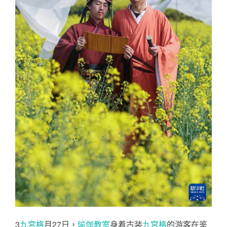
3
九宮格
月27日，
瑜伽教室
身着古装
九宮格
的游客在鉴