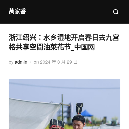
Skip
Search
萬家香
to
for:
content
浙江绍兴：水乡湿地开启春日去九宮
格共享空間油菜花节_中国网
Posted
by
admin
on
2024 年 3 月 29 日
on