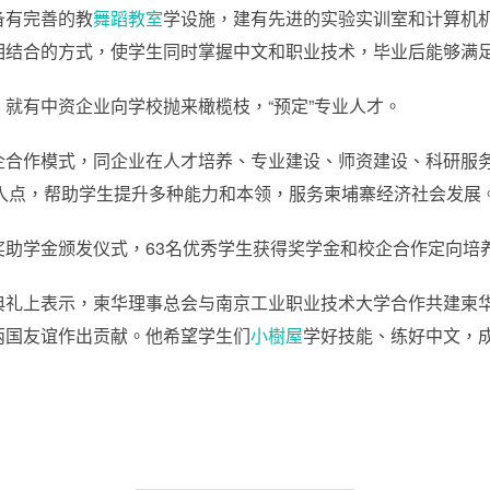
备有完善的教
舞蹈教室
学设施，建有先进的实验实训室和计算机
相结合的方式，使学生同时掌握中文和职业技术，毕业后能够满
就有中资企业向学校抛来橄榄枝，“预定”专业人才。
企合作模式，同企业在人才培养、专业建设、师资建设、科研服
切入点，帮助学生提升多种能力和本领，服务柬埔寨经济社会发展
奖助学金颁发仪式，63名优秀学生获得奖学金和校企合作定向培
典礼上表示，柬华理事总会与南京工业职业技术大学合作共建柬
两国友谊作出贡献。他希望学生们
小樹屋
学好技能、练好中文，