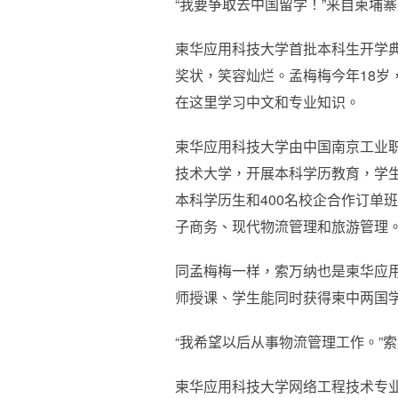
“我要争取去中国留学！”来自柬埔
柬华应用科技大学首批本科生开学
奖状，笑容灿烂。孟梅梅今年18
在这里学习中文和专业知识。
柬华应用科技大学由中国南京工业
技术大学，开展本科学历教育，学生
本科学历生和400名校企合作订单
子商务、现代物流管理和旅游管理
同孟梅梅一样，索万纳也是柬华应
师授课、学生能同时获得柬中两国
“我希望以后从事物流管理工作。”
柬华应用科技大学网络工程技术专