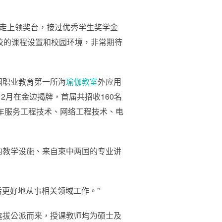
同走上领奖台，接过优秀学生奖学金
校的课程设置和校园环境，非常期待
国职业教育第一所海
瑜伽教室
外应用
2月在金边揭牌，首届共招收160名
汽车服务工程技术、网络工程技术、电
的教学设施、来自柬中两国的专业讲
后更好地从事相关领域工作。”
选拔公派而来，授课教师均为硕士及