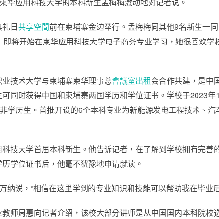
寨柬华应用科技大学的本科新生孟梅梅激动地对记者说。
典礼日
共享空間
前在柬埔寨金边举行。孟梅梅同其他9名新生一
岁，即将开始在柬华应用科技大学电子商务专业学习，她很喜欢学
职业技术大学与柬埔寨柬华理事总
會議室出租
会合作共建，是中
可同时获得中国和柬埔寨两国学历和学位证书。学校于2023年1
班非学历生。首批开设的6个本科专业为新能源发电工程技术、
。
用科技大学首届本科新生。他告诉记者，在了解到学校拥有完善
学历学位证书后，他毫不犹豫地申请就读。
索万纳说，“相信在这里学到的专业知识和技能可以帮助我在毕业
业教师周惠向记者介绍，该校大部分讲师是从中国国内本科院校