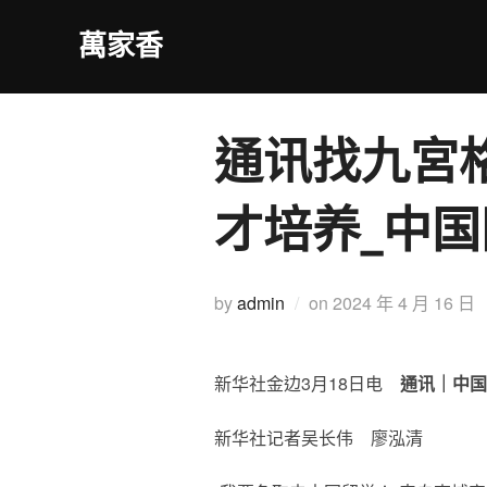
Skip
萬家香
to
content
通讯找九宮
才培养_中国
Posted
by
admin
on
2024 年 4 月 16 日
on
新华社金边3月18日电
通讯｜中国
新华社记者吴长伟 廖泓清