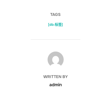
TAGS
[db:标签]
POST AUTHOR
WRITTEN BY
admin