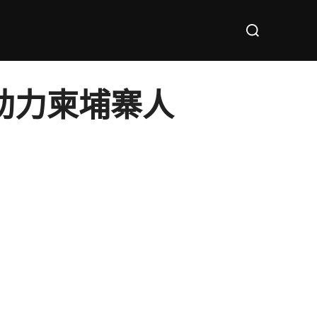
Search
for:
助力柬埔寨人